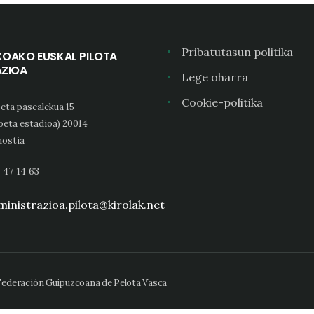
Pribatutasun politika
KOAKO EUSKAL PILOTA
AZIOA
Lege oharra
Cookie-politika
eta pasealekua 15
oeta estadioa) 20014
ostia
 47 14 63
inistrazioa.pilota@kirolak.net
 Federación Guipuzcoana de Pelota Vasca