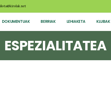
ilota@kirolak.net
DOKUMENTUAK
BERRIAK
LEHIAKETA
KLUBAK
ESPEZIALITATEA