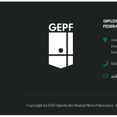
GIPUZ
FEDER
Ano
(An
Don
943
adm
Copyright (c) 2025 Gipuzkoako Euskal Pilota Federazioa -