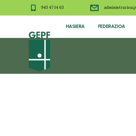
943 47 14 63
administrazioa.p
HASIERA
FEDERAZIOA