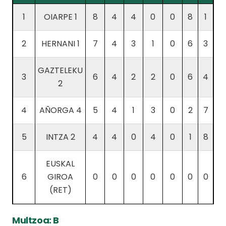
1
OIARPE 1
8
4
4
0
0
8
1
2
HERNANI 1
7
4
3
1
0
6
3
GAZTELEKU
3
6
4
2
2
0
6
4
2
4
AÑORGA 4
5
4
1
3
0
2
7
5
INTZA 2
4
4
0
4
0
1
8
EUSKAL
6
GIROA
0
0
0
0
0
0
0
(RET)
Multzoa: B