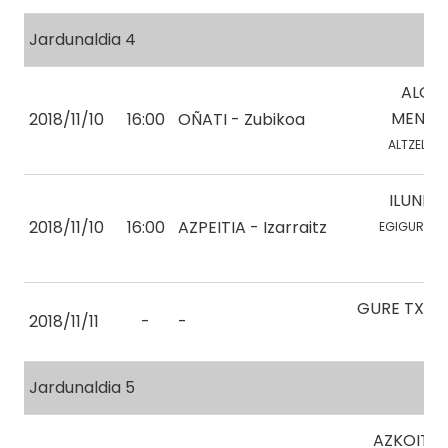
Jardunaldia 4
ALOÑ
MENDI 
2018/11/10
16:00
OÑATI - Zubikoa
ALTZELAI, 
ILUNPE 
2018/11/10
16:00
AZPEITIA - Izarraitz
EGIGUREN, U
GURE TXER
2018/11/11
-
-
Jardunaldia 5
AZKOITIA 