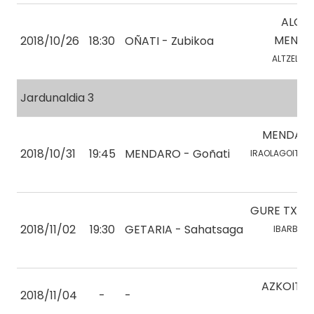
ALOÑ
MENDI 
2018/10/26
18:30
OÑATI - Zubikoa
ALTZELAI, 
Jardunaldia 3
MENDAR
2018/10/31
19:45
MENDARO - Goñati
IRAOLAGOITIA, H
GURE TXER
2018/11/02
19:30
GETARIA - Sahatsaga
IBARBIA, 
AZKOITIA 
2018/11/04
-
-