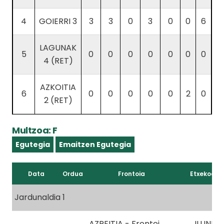
4
GOIERRI 3
3
3
0
3
0
0
6
LAGUNAK
5
0
0
0
0
0
0
0
4 (RET)
AZKOITIA
6
0
0
0
0
0
2
0
2 (RET)
Multzoa: F
Egutegia
Emaitzen Egutegia
Data
Ordua
Frontoia
Etxekoa
Jardunaldia 1
AZPEITIA - Frontoi
ILUNPE 