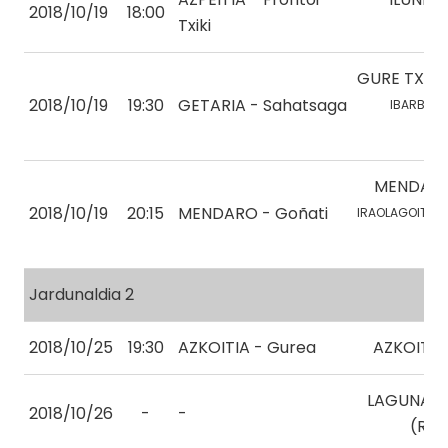
2018/10/19
18:00
Txiki
GURE TXER
2018/10/19
19:30
GETARIA - Sahatsaga
IBARBIA, 
MENDAR
2018/10/19
20:15
MENDARO - Goñati
IRAOLAGOITIA, H
Jardunaldia 2
2018/10/25
19:30
AZKOITIA - Gurea
AZKOITIA 
LAGUNAK 
2018/10/26
-
-
(RET