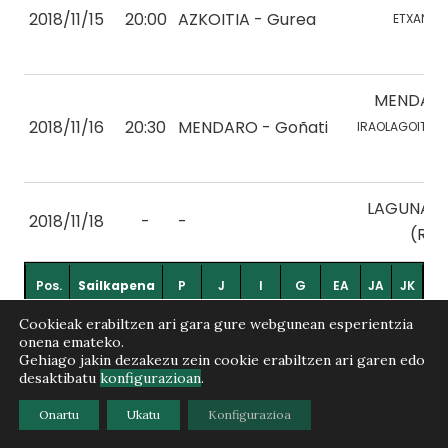
2018/11/15
20:00
AZKOITIA - Gurea
ETXANIZ, 
MENDAR
2018/11/16
20:30
MENDARO - Goñati
IRAOLAGOITIA, H
LAGUNAK 
2018/11/18
-
-
(RET
Pos.
Sailkapena
P
J
I
G
EA
JA
JK
Cookieak erabiltzen ari gara gure webgunean esperientzia
1
AZKOITIA 1
8
4
4
0
0
6
0
onena emateko.
Gehiago jakin dezakezu zein cookie erabiltzen ari garen edo
desaktibatu
konfigurazioan
.
2
ILUNPE 2
7
4
3
1
0
6
2
Onartu
Ukatu
Konfigurazioa
ALOÑA