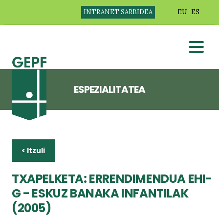
INTRANET SARBIDEA
EU
ES
ESPEZIALITATEA
< Itzuli
TXAPELKETA: ERRENDIMENDUA EHI-
G - ESKUZ BANAKA INFANTILAK
(2005)