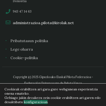
Donostia
943 47 14 63
administrazioa.pilota@kirolak.net
Pribatutasun politika
Lege oharra
Cookie-politika
Copyright (c) 2025 Gipuzkoako Euskal Pilota Federazioa -
Federación Guipuzcoana de Pelota Vasca
Cookieak erabiltzen ari gara gure webgunean esperientzia
onena emateko.
Gehiago jakin dezakezu zein cookie erabiltzen ari garen edo
desaktibatu
konfigurazioan
.