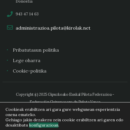
Donostia
943 47 14 63
administrazioa.pilota@kirolak.net
Pribatutasun politika
Lege oharra
Cookie-politika
Copyright (c) 2025 Gipuzkoako Euskal Pilota Federazioa -
Federación Guipuzcoana de Pelota Vasca
Cookieak erabiltzen ari gara gure webgunean esperientzia
onena emateko.
Gehiago jakin dezakezu zein cookie erabiltzen ari garen edo
desaktibatu
konfigurazioan
.