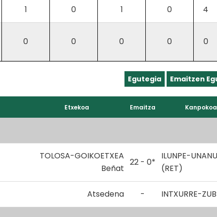
1
0
1
0
4
0
0
0
0
0
Egutegia
Emaitzen Eg
Etxekoa
Emaitza
Kanpokoa
TOLOSA-GOIKOETXEA
ILUNPE-UNAN
22 - 0*
Beñat
(RET)
Atsedena
-
INTXURRE-ZUB