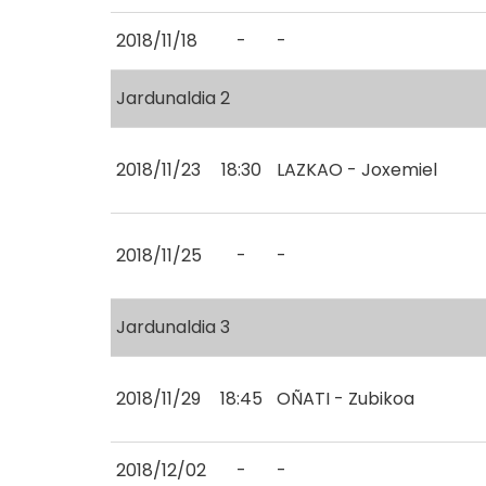
2018/11/18
-
-
Jardunaldia 2
2018/11/23
18:30
LAZKAO - Joxemiel
2018/11/25
-
-
Jardunaldia 3
2018/11/29
18:45
OÑATI - Zubikoa
2018/12/02
-
-