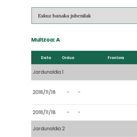
Multzoa: A
Data
Ordua
Frontoia
Jardunaldia 1
2018/11/18
-
-
2018/11/18
-
-
Jardunaldia 2