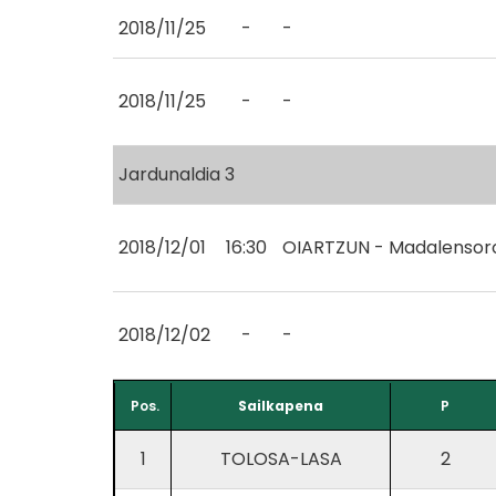
2018/11/25
-
-
2018/11/25
-
-
Jardunaldia 3
2018/12/01
16:30
OIARTZUN - Madalensor
2018/12/02
-
-
Pos.
Sailkapena
P
1
TOLOSA-LASA
2