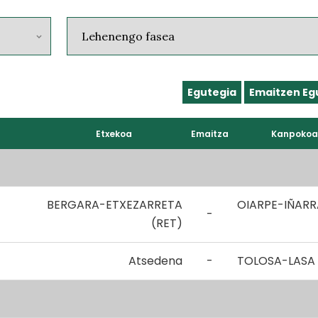
Egutegia
Emaitzen Eg
Etxekoa
Emaitza
Kanpokoa
BERGARA-ETXEZARRETA
OIARPE-IÑARR
-
(RET)
Atsedena
-
TOLOSA-LASA