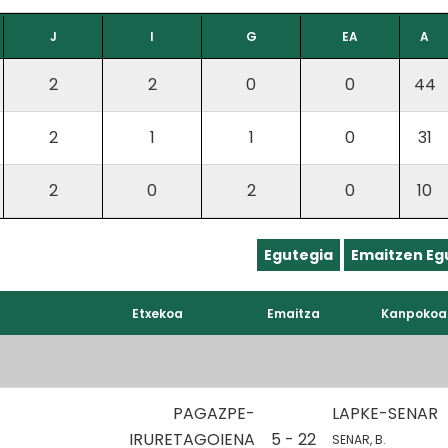
J
I
G
EA
A
2
2
0
0
44
2
1
1
0
31
2
0
2
0
10
Egutegia
Emaitzen Eg
Etxekoa
Emaitza
Kanpokoa
PAGAZPE-
LAPKE-SENAR
IRURETAGOIENA
5 - 22
SENAR, B.