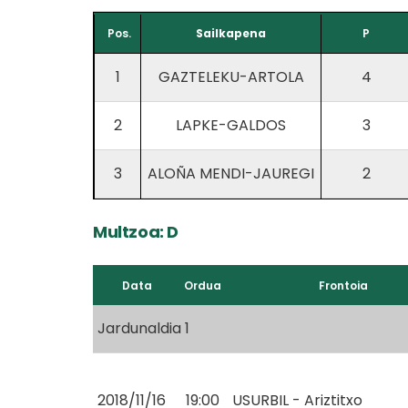
Pos.
Sailkapena
P
1
GAZTELEKU-ARTOLA
4
2
LAPKE-GALDOS
3
3
ALOÑA MENDI-JAUREGI
2
Multzoa: D
Data
Ordua
Frontoia
Jardunaldia 1
2018/11/16
19:00
USURBIL - Ariztitxo