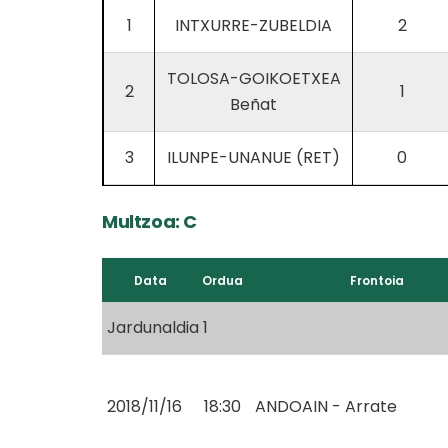
1
INTXURRE-ZUBELDIA
2
TOLOSA-GOIKOETXEA
2
1
Beñat
3
ILUNPE-UNANUE (RET)
0
Multzoa: C
Data
Ordua
Frontoia
Jardunaldia 1
2018/11/16
18:30
ANDOAIN - Arrate