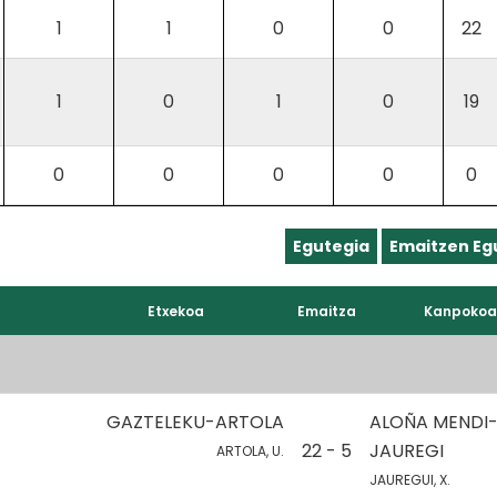
1
1
0
0
22
1
0
1
0
19
0
0
0
0
0
Egutegia
Emaitzen Eg
Etxekoa
Emaitza
Kanpokoa
GAZTELEKU-ARTOLA
ALOÑA MENDI
22 - 5
JAUREGI
ARTOLA, U.
JAUREGUI, X.