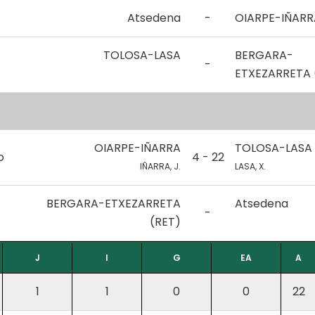
Atsedena
-
OIARPE-IÑARR
TOLOSA-LASA
BERGARA-
-
ETXEZARRETA 
OIARPE-IÑARRA
TOLOSA-LASA
o
4 - 22
IÑARRA, J.
LASA, X.
BERGARA-ETXEZARRETA
Atsedena
-
(RET)
J
I
G
EA
A
1
1
0
0
22