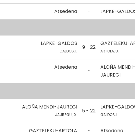
Atsedena
-
LAPKE-GALDO
LAPKE-GALDOS
GAZTELEKU-A
9 - 22
GALDOS, I.
ARTOLA, U.
Atsedena
ALOÑA MENDI
-
JAUREGI
ALOÑA MENDI-JAUREGI
LAPKE-GALDO
5 - 22
JAUREGUI, X.
GALDOS, I.
GAZTELEKU-ARTOLA
-
Atsedena