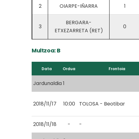
2
OIARPE-IÑARRA
1
BERGARA-
3
0
ETXEZARRETA (RET)
Multzoa: B
Data
Ordua
Frontoia
Jardunaldia 1
2018/11/17
10:00
TOLOSA - Beotibar
2018/11/18
-
-