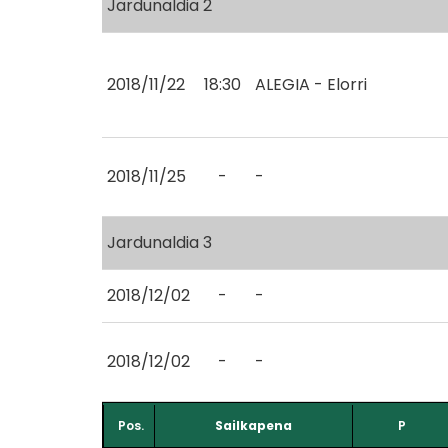
Jardunaldia 2
2018/11/22
18:30
ALEGIA - Elorri
2018/11/25
-
-
Jardunaldia 3
2018/12/02
-
-
2018/12/02
-
-
Pos.
Sailkapena
P