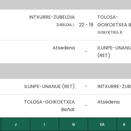
INTXURRE-ZUBELDIA
TOLOSA-
22 - 19
GOIKOETXEA B
ZUBELDIA, I.
GOIKOETXEA, B.
Atsedena
ILUNPE-UNAN
-
(RET)
ILUNPE-UNANUE (RET)
-
INTXURRE-ZUB
TOLOSA-GOIKOETXEA
Atsedena
-
Beñat
J
I
G
EA
A