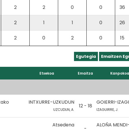
2
2
0
0
36
2
1
1
0
26
2
0
2
0
15
Egutegia
Emaitzen Eg
Etxekoa
Emaitza
Kanpoko
tako
INTXURRE-UZKUDUN
GOIERRI-IZAG
12 - 18
UZCUDUN, A.
IZAGUIRRE, J.
Atsedena
ALOÑA MENDI
-