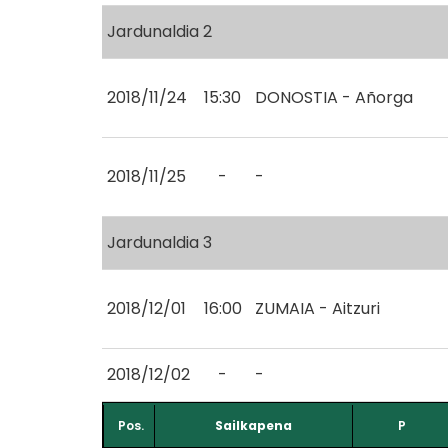
Jardunaldia 2
2018/11/24
15:30
DONOSTIA - Añorga
2018/11/25
-
-
Jardunaldia 3
2018/12/01
16:00
ZUMAIA - Aitzuri
2018/12/02
-
-
Pos.
Sailkapena
P