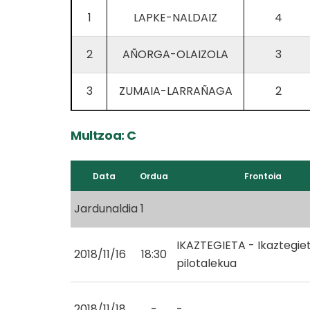
1
LAPKE-NALDAIZ
4
2
AÑORGA-OLAIZOLA
3
3
ZUMAIA-LARRAÑAGA
2
Multzoa: C
Data
Ordua
Frontoia
Jardunaldia 1
IKAZTEGIETA - Ikaztegie
2018/11/16
18:30
pilotalekua
2018/11/18
-
-