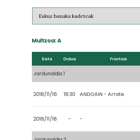
Multzoa: A
Data
Ordua
Frontoia
Jardunaldia 1
2018/11/16
18:30
ANDOAIN - Arrate
2018/11/18
-
-
Jardunaldia 2