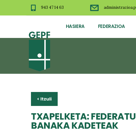
943 47 14 63
administrazioa.p
HASIERA
FEDERAZIOA
< Itzuli
TXAPELKETA: FEDERATU
BANAKA KADETEAK