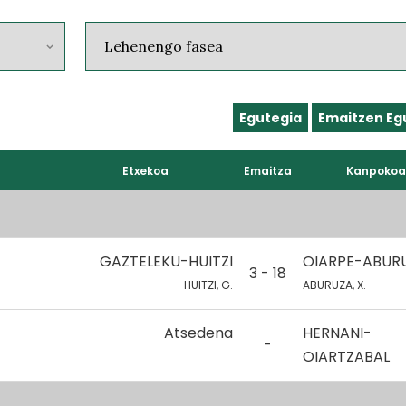
Egutegia
Emaitzen Eg
Etxekoa
Emaitza
Kanpokoa
GAZTELEKU-HUITZI
OIARPE-ABUR
3 - 18
HUITZI, G.
ABURUZA, X.
Atsedena
HERNANI-
-
OIARTZABAL