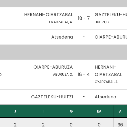
HERNANI-OIARTZABAL
GAZTELEKU-HU
18 - 7
OYARZABAL, A.
HUITZI, G.
Atsedena
-
OIARPE-ABUR
OIARPE-ABURUZA
HERNANI-
o
18 - 4
OIARTZABAL
ABURUZA, X.
OYARZABAL, A.
GAZTELEKU-HUITZI
-
Atsedena
J
I
G
EA
A
2
2
0
0
36