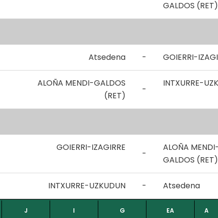
GALDOS (RET)
Atsedena
-
GOIERRI-IZAG
ALOÑA MENDI-GALDOS
INTXURRE-UZ
-
(RET)
GOIERRI-IZAGIRRE
ALOÑA MENDI
-
GALDOS (RET)
INTXURRE-UZKUDUN
-
Atsedena
J
I
G
EA
A