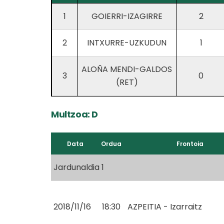
1
GOIERRI-IZAGIRRE
2
2
INTXURRE-UZKUDUN
1
ALOÑA MENDI-GALDOS
3
0
(RET)
Multzoa: D
Data
Ordua
Frontoia
Jardunaldia 1
2018/11/16
18:30
AZPEITIA - Izarraitz