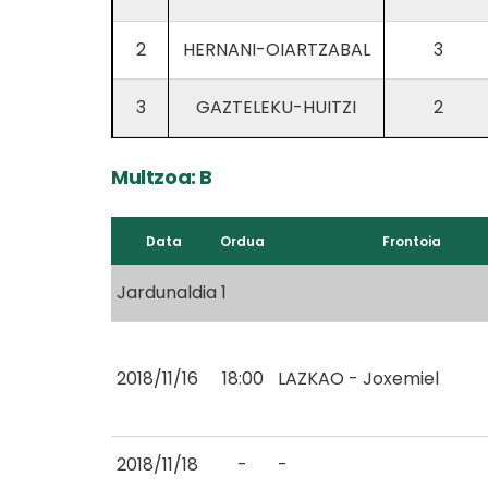
2
HERNANI-OIARTZABAL
3
3
GAZTELEKU-HUITZI
2
Multzoa: B
Data
Ordua
Frontoia
Jardunaldia 1
2018/11/16
18:00
LAZKAO - Joxemiel
2018/11/18
-
-