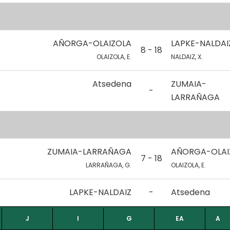
AÑORGA-OLAIZOLA
LAPKE-NALDAI
8 - 18
OLAIZOLA, E.
NALDAIZ, X.
Atsedena
ZUMAIA-
-
LARRAÑAGA
ZUMAIA-LARRAÑAGA
AÑORGA-OLAI
7 - 18
LARRAÑAGA, G.
OLAIZOLA, E.
LAPKE-NALDAIZ
-
Atsedena
J
I
G
EA
A