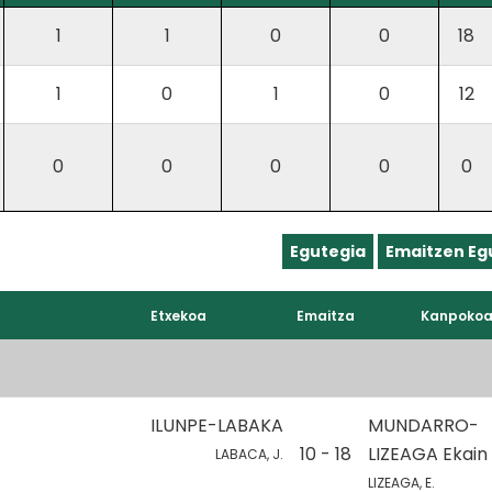
1
1
0
0
18
1
0
1
0
12
0
0
0
0
0
Egutegia
Emaitzen Eg
Etxekoa
Emaitza
Kanpoko
ILUNPE-LABAKA
MUNDARRO-
10 - 18
LIZEAGA Ekain
LABACA, J.
LIZEAGA, E.