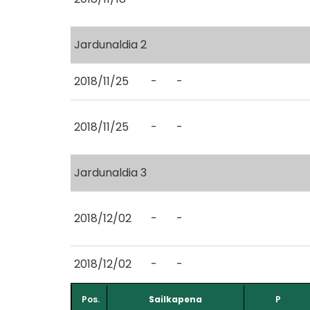
Jardunaldia 2
2018/11/25
-
-
2018/11/25
-
-
Jardunaldia 3
2018/12/02
-
-
2018/12/02
-
-
Pos.
Sailkapena
P