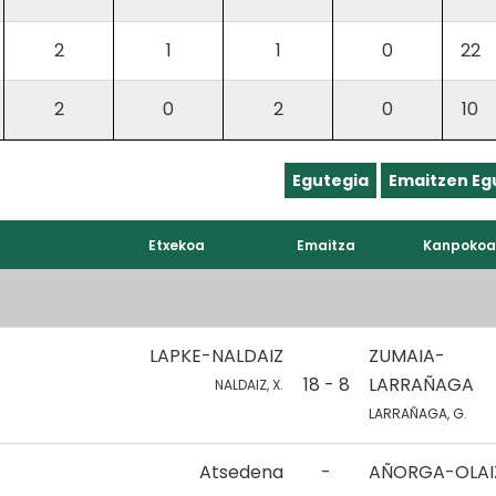
2
1
1
0
22
2
0
2
0
10
Egutegia
Emaitzen Eg
Etxekoa
Emaitza
Kanpokoa
LAPKE-NALDAIZ
ZUMAIA-
18 - 8
LARRAÑAGA
NALDAIZ, X.
LARRAÑAGA, G.
Atsedena
-
AÑORGA-OLAI