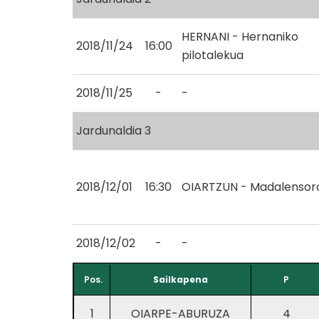
HERNANI - Hernaniko
2018/11/24
16:00
pilotalekua
2018/11/25
-
-
Jardunaldia 3
2018/12/01
16:30
OIARTZUN - Madalensor
2018/12/02
-
-
Pos.
Sailkapena
P
1
OIARPE-ABURUZA
4