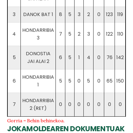
3
DANOK BAT 1
8
5
3
2
0
123
119
HONDARRIBIA
4
7
5
2
3
0
122
110
3
DONOSTIA
5
6
5
1
4
0
76
142
JAI ALAI 2
HONDARRIBIA
6
5
5
0
5
0
65
150
1
HONDARRIBIA
7
0
0
0
0
0
0
0
2 (RET)
Gorria = Behin behinekoa.
JOKAMOLDEAREN DOKUMENTUAK