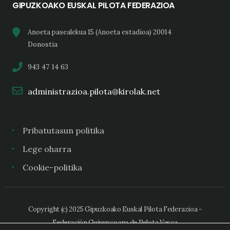
GIPUZKOAKO EUSKAL PILOTA FEDERAZIOA
Anoeta pasealekua 15 (Anoeta estadioa) 20014
Donostia
943 47 14 63
administrazioa.pilota@kirolak.net
Pribatutasun politika
Lege oharra
Cookie-politika
Copyright (c) 2025 Gipuzkoako Euskal Pilota Federazioa -
Federación Guipuzcoana de Pelota Vasca