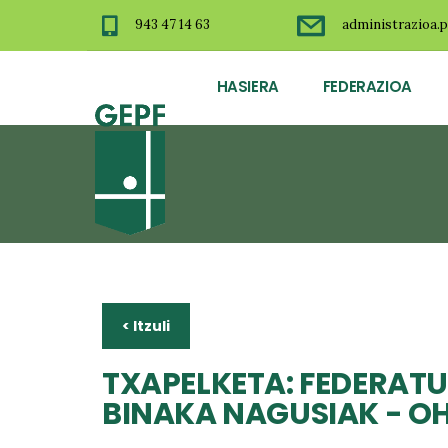
943 47 14 63
administrazioa.p
HASIERA
FEDERAZIOA
< Itzuli
TXAPELKETA: FEDERATU
BINAKA NAGUSIAK - O