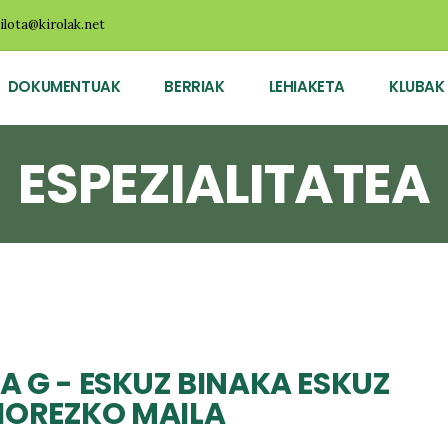
ilota@kirolak.net
DOKUMENTUAK
BERRIAK
LEHIAKETA
KLUBAK
ESPEZIALITATEA
A G - ESKUZ BINAKA ESKUZ
HOREZKO MAILA