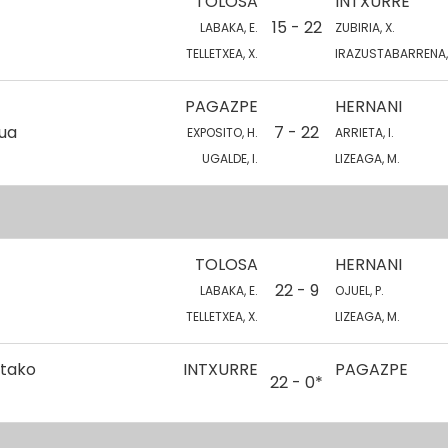
TOLOSA
INTXURRE
15 - 22
LABAKA, E.
ZUBIRIA, X.
TELLETXEA, X.
IRAZUSTABARRENA,
PAGAZPE
HERNANI
kua
7 - 22
EXPOSITO, H.
ARRIETA, I.
UGALDE, I.
LIZEAGA, M.
TOLOSA
HERNANI
22 - 9
LABAKA, E.
OJUEL, P.
TELLETXEA, X.
LIZEAGA, M.
etako
INTXURRE
PAGAZPE
22 - 0*