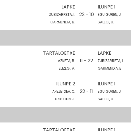
LAPKE
ILUNPE 1
22 - 10
ZUBIZARRETA, I.
EGUIGUREN, J.
GARMENDIA, B.
SALEGI, U.
TARTALOETXE
LAPKE
11 - 22
AZKETA, B.
ZUBIZARRETA, I.
ELIZEGI, A.
GARMENDIA, B.
ILUNPE 2
ILUNPE 1
22 - 11
APEZETXEA, O.
EGUIGUREN, J.
UZKUDUN, J.
SALEGI, U.
TARTALOETXE
ILUNPE 1