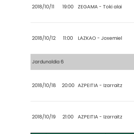
2018/10/11
19:00
ZEGAMA - Toki alai
2018/10/12
11:00
LAZKAO - Joxemiel
Jardunaldia 6
2018/10/18
20:00
AZPEITIA - Izarraitz
2018/10/19
21:00
AZPEITIA - Izarraitz