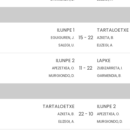
ILUNPE 1
TARTALOETXE
15 - 22
EGUIGUREN, J.
AZKETA, B.
SALEGI, U.
ELIZEGI, A.
ILUNPE 2
LAPKE
11 - 22
APEZETXEA, O.
ZUBIZARRETA, I.
MURGIONDO, D.
GARMENDIA, B.
TARTALOETXE
ILUNPE 2
22 - 10
AZKETA, B.
APEZETXEA, O.
ELIZEGI, A.
MURGIONDO, D.