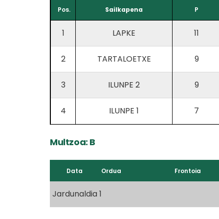
Pos.
Sailkapena
P
1
LAPKE
11
2
TARTALOETXE
9
3
ILUNPE 2
9
4
ILUNPE 1
7
Multzoa: B
Data
Ordua
Frontoia
Jardunaldia 1