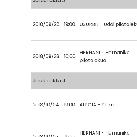
Jardunaldia 3
2018/09/28
19:00
USURBIL - Udal pilotale
HERNANI - Hernaniko
2018/09/29
16:00
pilotalekua
Jardunaldia 4
2018/10/04
19:00
ALEGIA - Elorri
HERNANI - Hernaniko
2018/10/07
11:00