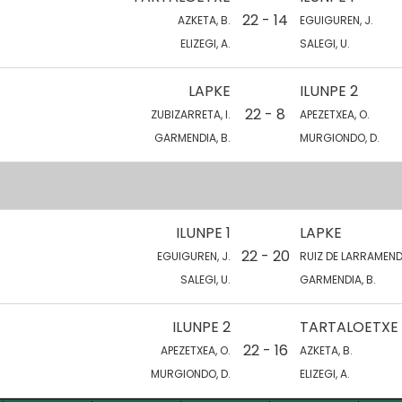
22 - 14
AZKETA, B.
EGUIGUREN, J.
ELIZEGI, A.
SALEGI, U.
LAPKE
ILUNPE 2
22 - 8
ZUBIZARRETA, I.
APEZETXEA, O.
GARMENDIA, B.
MURGIONDO, D.
ILUNPE 1
LAPKE
22 - 20
EGUIGUREN, J.
RUIZ DE LARRAMENDI
SALEGI, U.
GARMENDIA, B.
ILUNPE 2
TARTALOETXE
22 - 16
APEZETXEA, O.
AZKETA, B.
MURGIONDO, D.
ELIZEGI, A.