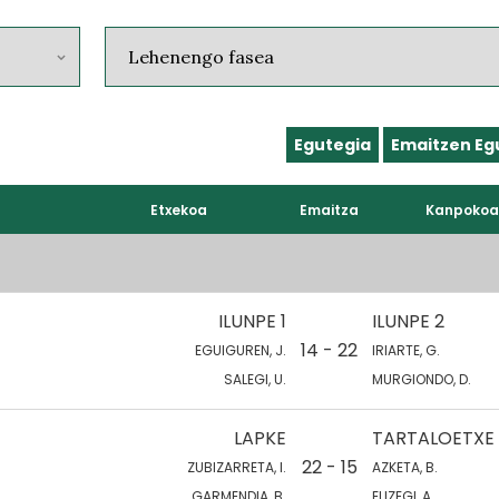
Egutegia
Emaitzen Eg
Etxekoa
Emaitza
Kanpokoa
ILUNPE 1
ILUNPE 2
14 - 22
EGUIGUREN, J.
IRIARTE, G.
SALEGI, U.
MURGIONDO, D.
LAPKE
TARTALOETXE
22 - 15
ZUBIZARRETA, I.
AZKETA, B.
GARMENDIA, B.
ELIZEGI, A.