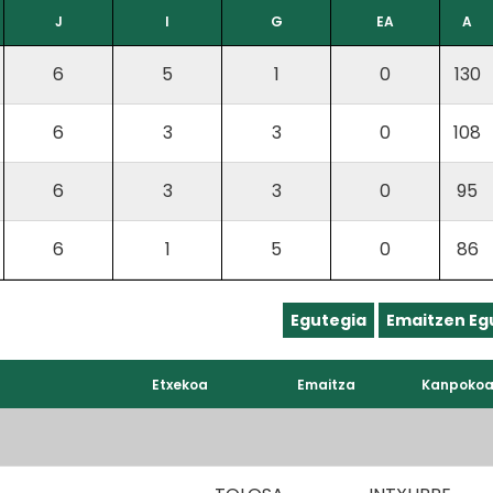
J
I
G
EA
A
6
5
1
0
130
6
3
3
0
108
6
3
3
0
95
6
1
5
0
86
Egutegia
Emaitzen Eg
Etxekoa
Emaitza
Kanpoko