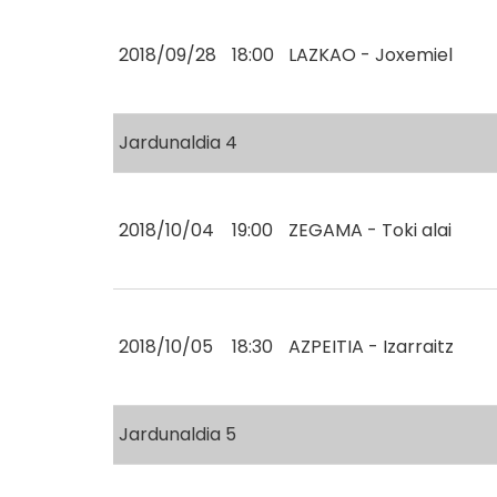
2018/09/28
18:00
LAZKAO - Joxemiel
Jardunaldia 4
2018/10/04
19:00
ZEGAMA - Toki alai
2018/10/05
18:30
AZPEITIA - Izarraitz
Jardunaldia 5