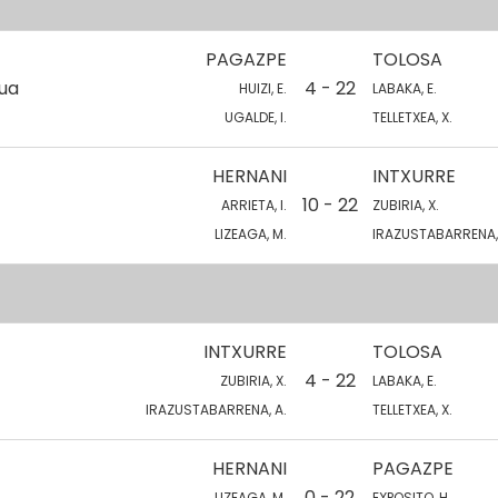
PAGAZPE
TOLOSA
kua
4 - 22
HUIZI, E.
LABAKA, E.
UGALDE, I.
TELLETXEA, X.
HERNANI
INTXURRE
10 - 22
ARRIETA, I.
ZUBIRIA, X.
LIZEAGA, M.
IRAZUSTABARRENA,
INTXURRE
TOLOSA
4 - 22
ZUBIRIA, X.
LABAKA, E.
IRAZUSTABARRENA, A.
TELLETXEA, X.
HERNANI
PAGAZPE
0 - 22
LIZEAGA, M.
EXPOSITO, H.