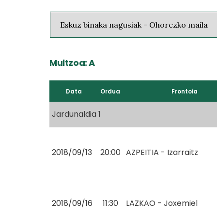
Multzoa: A
Data
Ordua
Frontoia
Jardunaldia 1
2018/09/13
20:00
AZPEITIA - Izarraitz
2018/09/16
11:30
LAZKAO - Joxemiel