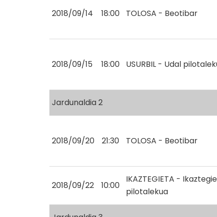
2018/09/14
18:00
TOLOSA - Beotibar
2018/09/15
18:00
USURBIL - Udal pilotale
Jardunaldia 2
2018/09/20
21:30
TOLOSA - Beotibar
IKAZTEGIETA - Ikaztegi
2018/09/22
10:00
pilotalekua