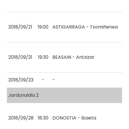
2018/09/21
19:00
ASTIGARRAGA - Txomiñenea
2018/09/21
19:30
BEASAIN - Antzizar
2018/09/23
-
-
Jardunaldia 2
2018/09/28
18:30
DONOSTIA - Ibaeta