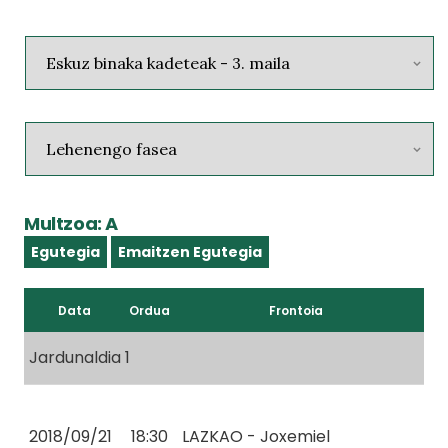
Multzoa: A
Egutegia
Emaitzen Egutegia
Data
Ordua
Frontoia
Jardunaldia 1
2018/09/21
18:30
LAZKAO - Joxemiel