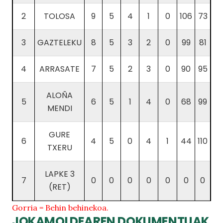
2
TOLOSA
9
5
4
1
0
106
73
3
GAZTELEKU
8
5
3
2
0
99
81
4
ARRASATE
7
5
2
3
0
90
95
ALOÑA
5
6
5
1
4
0
68
99
MENDI
GURE
6
4
5
0
4
1
44
110
TXERU
LAPKE 3
7
0
0
0
0
0
0
0
(RET)
Gorria = Behin behinekoa.
JOKAMOLDEAREN DOKUMENTUAK