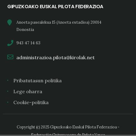
GIPUZKOAKO EUSKAL PILOTA FEDERAZIOA
Anoeta pasealekua 15 (Anoeta estadioa) 20014
Donostia
943 47 14 63
administrazioa.pilota@kirolak.net
Pribatutasun politika
Lege oharra
Cookie-politika
Copyright (c) 2025 Gipuzkoako Euskal Pilota Federazioa -
Federación Guipuzcoana de Pelota Vasca