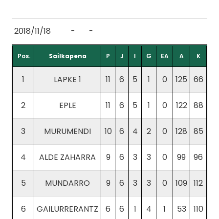
2018/11/18
-
-
Pos.
Sailkapena
P
J
I
G
EA
A
K
1
LAPKE 1
11
6
5
1
0
125
66
2
EPLE
11
6
5
1
0
122
88
3
MURUMENDI
10
6
4
2
0
128
85
4
ALDE ZAHARRA
9
6
3
3
0
99
96
5
MUNDARRO
9
6
3
3
0
109
112
6
GAILURRERANTZ
6
6
1
4
1
53
110