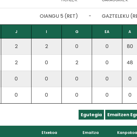
OIANGU 5 (RET)
-
GAZTELEKU (R
J
I
G
EA
A
2
2
0
0
80
2
0
2
0
48
0
0
0
0
0
0
0
0
0
0
Egutegia
Emaitzen Eg
Etxekoa
Emaitza
Kanpoko