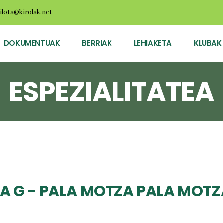
ilota@kirolak.net
DOKUMENTUAK
BERRIAK
LEHIAKETA
KLUBAK
ESPEZIALITATEA
A G - PALA MOTZA PALA MOTZ