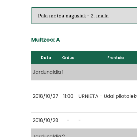
Multzoa: A
Data
Ordua
Frontoia
Jardunaldia 1
2018/10/27
11:00
URNIETA - Udal pilotale
2018/10/28
-
-
Jardunaldia 2