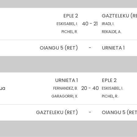
EPLE 2
GAZTELEKU (R
40 - 21
ESKISABEL, I.
IRADI, I.
PICHEL, R.
REKALDE, A.
OIANGU 5 (RET)
-
URNIETA 1
URNIETA 1
EPLE 2
kua
20 - 40
FERNANDEZ, B.
ESKISABEL, I.
GARAGORRI, X.
PICHEL, R.
GAZTELEKU (RET)
-
OIANGU 5 (RE