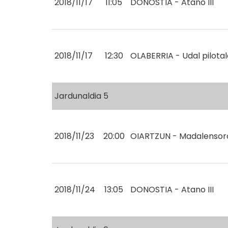
2018/11/17
11:05
DONOSTIA - Atano III
2018/11/17
12:30
OLABERRIA - Udal pilota
Jardunaldia 5
2018/11/23
20:00
OIARTZUN - Madalensor
2018/11/24
13:05
DONOSTIA - Atano III