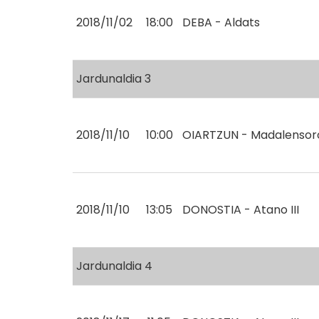
2018/11/02
18:00
DEBA - Aldats
Jardunaldia 3
2018/11/10
10:00
OIARTZUN - Madalensor
2018/11/10
13:05
DONOSTIA - Atano III
Jardunaldia 4