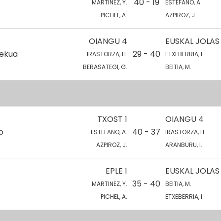
40 - 19
MARTINEZ, Y.
ESTEFANO, A.
PICHEL, A.
AZPIROZ, J.
OIANGU 4
EUSKAL JOLAS
lekua
29 - 40
IRASTORZA, H.
ETXEBERRIA, I.
BERASATEGI, G.
BEITIA, M.
TXOST 1
OIANGU 4
o
40 - 37
ESTEFANO, A.
IRASTORZA, H.
AZPIROZ, J.
ARANBURU, I.
EPLE 1
EUSKAL JOLAS
35 - 40
MARTINEZ, Y.
BEITIA, M.
PICHEL, A.
ETXEBERRIA, I.