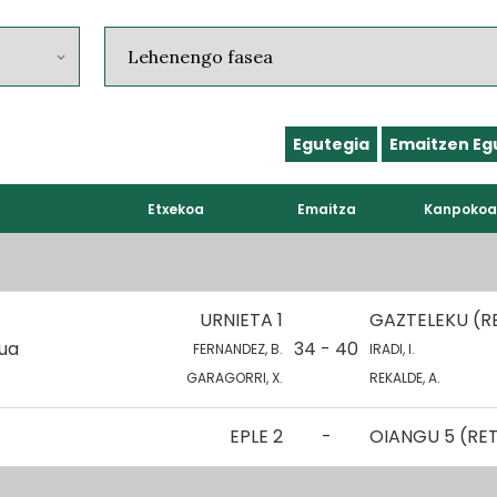
Egutegia
Emaitzen Eg
Etxekoa
Emaitza
Kanpokoa
URNIETA 1
GAZTELEKU (R
kua
34 - 40
FERNANDEZ, B.
IRADI, I.
GARAGORRI, X.
REKALDE, A.
EPLE 2
-
OIANGU 5 (RE