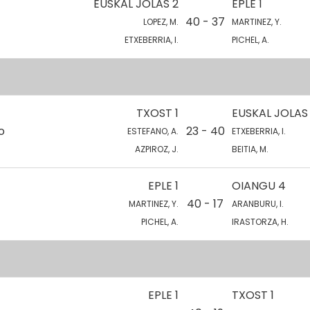
EUSKAL JOLAS 2
EPLE 1
40 - 37
LOPEZ, M.
MARTINEZ, Y.
ETXEBERRIA, I.
PICHEL, A.
TXOST 1
EUSKAL JOLAS
o
23 - 40
ESTEFANO, A.
ETXEBERRIA, I.
AZPIROZ, J.
BEITIA, M.
EPLE 1
OIANGU 4
40 - 17
MARTINEZ, Y.
ARANBURU, I.
PICHEL, A.
IRASTORZA, H.
EPLE 1
TXOST 1