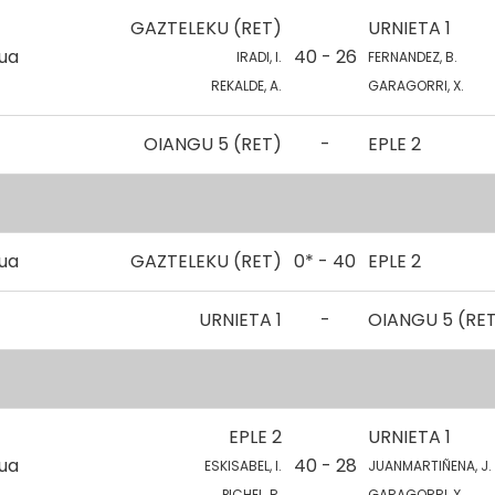
GAZTELEKU (RET)
URNIETA 1
kua
40 - 26
IRADI, I.
FERNANDEZ, B.
REKALDE, A.
GARAGORRI, X.
OIANGU 5 (RET)
-
EPLE 2
kua
GAZTELEKU (RET)
0* - 40
EPLE 2
URNIETA 1
-
OIANGU 5 (RE
EPLE 2
URNIETA 1
kua
40 - 28
ESKISABEL, I.
JUANMARTIÑENA, J.
PICHEL, R.
GARAGORRI, X.