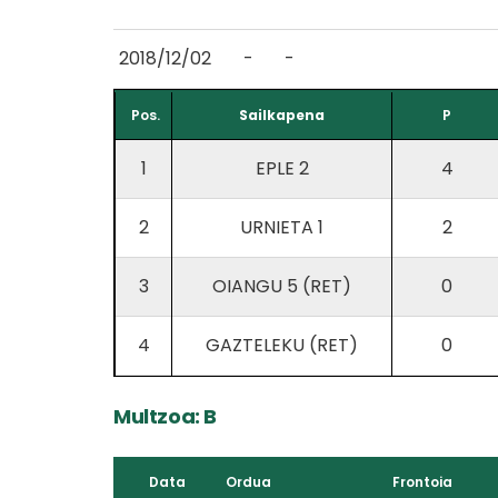
2018/12/02
-
-
Pos.
Sailkapena
P
1
EPLE 2
4
2
URNIETA 1
2
3
OIANGU 5 (RET)
0
4
GAZTELEKU (RET)
0
Multzoa: B
Data
Ordua
Frontoia