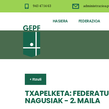
943 47 14 63
administrazioa.p
HASIERA
FEDERAZIOA
< Itzuli
TXAPELKETA: FEDERATU
NAGUSIAK - 2. MAILA