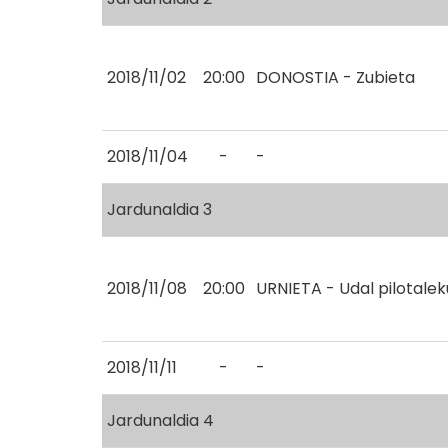
2018/11/02
20:00
DONOSTIA - Zubieta
2018/11/04
-
-
Jardunaldia 3
2018/11/08
20:00
URNIETA - Udal pilotale
2018/11/11
-
-
Jardunaldia 4