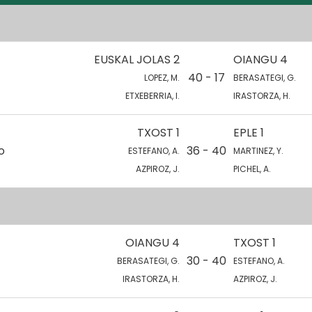
EUSKAL JOLAS 2
OIANGU 4
40 - 17
LOPEZ, M.
BERASATEGI, G.
ETXEBERRIA, I.
IRASTORZA, H.
TXOST 1
EPLE 1
o
36 - 40
ESTEFANO, A.
MARTINEZ, Y.
AZPIROZ, J.
PICHEL, A.
OIANGU 4
TXOST 1
30 - 40
BERASATEGI, G.
ESTEFANO, A.
IRASTORZA, H.
AZPIROZ, J.