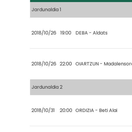
Jardunaldia 1
2018/10/26
19:00
DEBA - Aldats
2018/10/26
22:00
OIARTZUN - Madalensor
Jardunaldia 2
2018/10/31
20:00
ORDIZIA - Beti Alai