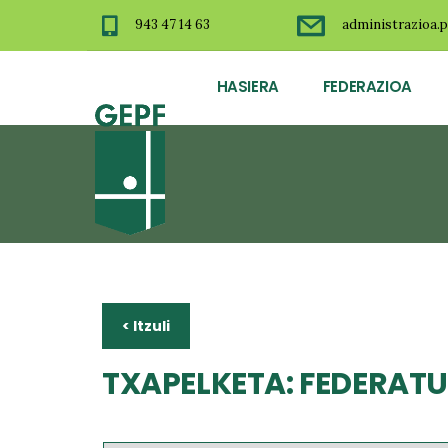
943 47 14 63
administrazioa.p
HASIERA
FEDERAZIOA
< Itzuli
TXAPELKETA: FEDERAT