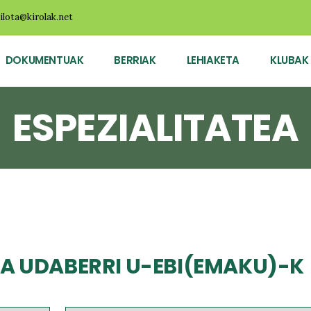
ilota@kirolak.net
DOKUMENTUAK
BERRIAK
LEHIAKETA
KLUBAK
ESPEZIALITATEA
UA UDABERRI U-EBI(EMAKU)-K