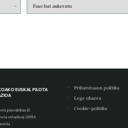
Pribatutasun politika
KOAKO EUSKAL PILOTA
AZIOA
Lege oharra
Cookie-politika
eta pasealekua 15
oeta estadioa) 20014
ostia