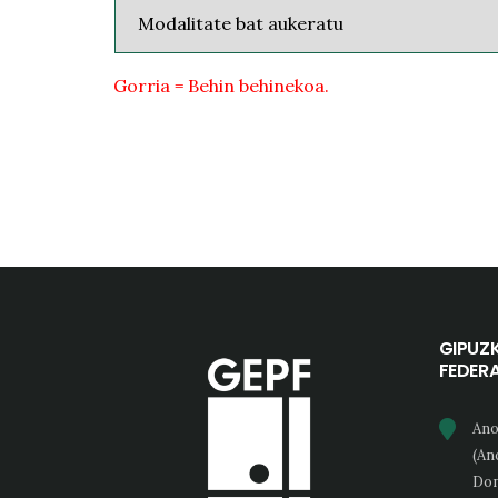
Gorria = Behin behinekoa.
GIPUZ
FEDER
Ano
(An
Don