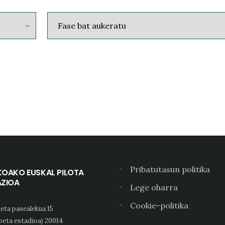
Pribatutasun politika
KOAKO EUSKAL PILOTA
AZIOA
Lege oharra
Cookie-politika
eta pasealekua 15
oeta estadioa) 20014