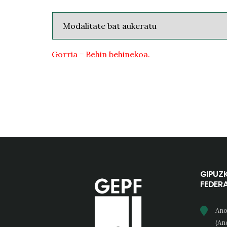
Gorria = Behin behinekoa.
GIPUZ
FEDER
Ano
(An