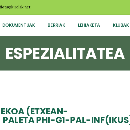
ilota@kirolak.net
DOKUMENTUAK
BERRIAK
LEHIAKETA
KLUBAK
ESPEZIALITATEA
TEKOA (ETXEAN-
PALETA PHI-G1-PAL-INF(IKUS