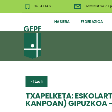
943 47 14 63
administrazioa.p
HASIERA
FEDERAZIOA
< Itzuli
TXAPELKETA: ESKOLAR
KANPOAN) GIPUZKOA - 