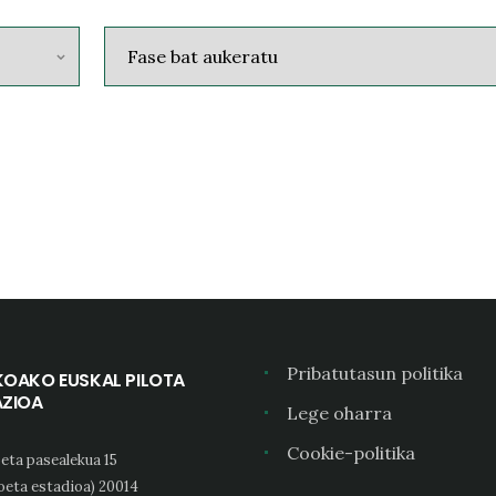
Pribatutasun politika
KOAKO EUSKAL PILOTA
AZIOA
Lege oharra
Cookie-politika
eta pasealekua 15
oeta estadioa) 20014