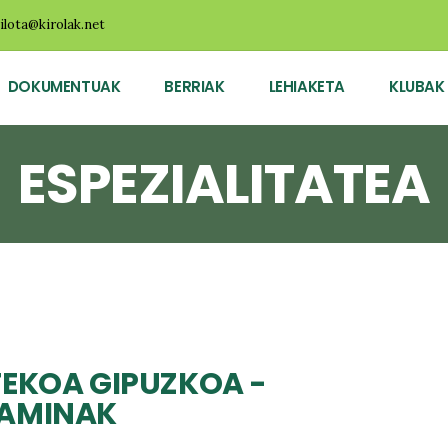
ilota@kirolak.net
DOKUMENTUAK
BERRIAK
LEHIAKETA
KLUBAK
ESPEZIALITATEA
TEKOA GIPUZKOA -
JAMINAK