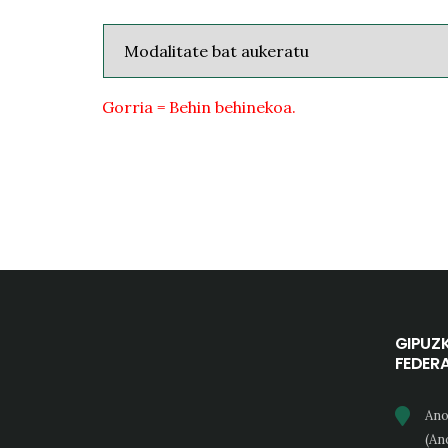
Gorria = Behin behinekoa.
GIPUZ
FEDER
Ano
(An