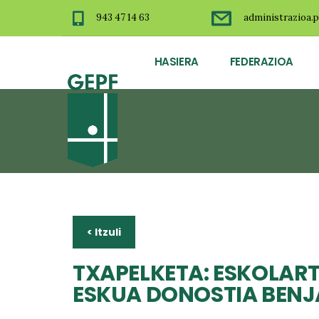
943 47 14 63
administrazioa.p
HASIERA
FEDERAZIOA
< Itzuli
TXAPELKETA: ESKOLAR
ESKUA DONOSTIA BEN