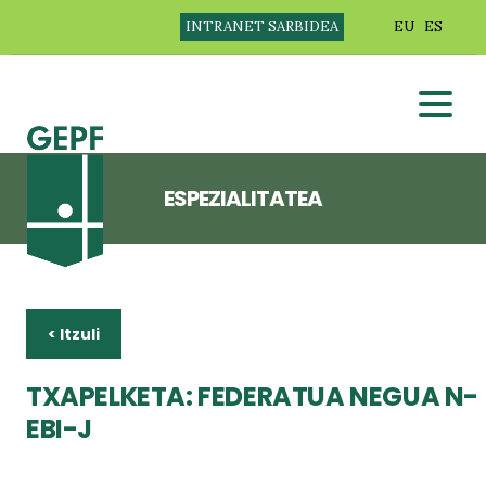
INTRANET SARBIDEA
EU
ES
ESPEZIALITATEA
< Itzuli
TXAPELKETA: FEDERATUA NEGUA N-
EBI-J