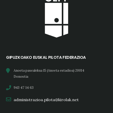
GIPUZKOAKO EUSKAL PILOTA FEDERAZIOA
Anoeta pasealekua 15 (Anoeta estadioa) 20014
Donostia
943 47 14 63
administrazioa.pilota@kirolak.net