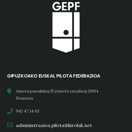
GIPUZKOAKO EUSKAL PILOTA FEDERAZIOA
Anoeta pasealekua 15 (Anoeta estadioa) 20014
Donostia
943 47 14 63
administrazioa.pilota@kirolak.net