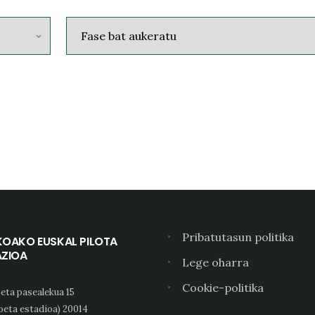
Pribatutasun politika
KOAKO EUSKAL PILOTA
AZIOA
Lege oharra
Cookie-politika
eta pasealekua 15
oeta estadioa) 20014