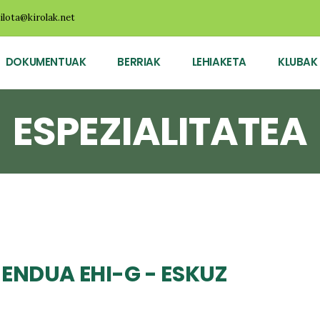
ilota@kirolak.net
DOKUMENTUAK
BERRIAK
LEHIAKETA
KLUBAK
ESPEZIALITATEA
ENDUA EHI-G - ESKUZ