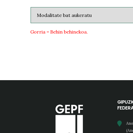
Gorria = Behin behinekoa.
GIPUZ
FEDER
Ano
(An