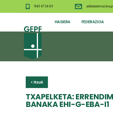
943 47 14 63
administrazioa.p
HASIERA
FEDERAZIOA
< Itzuli
TXAPELKETA: ERRENDIM
BANAKA EHI-G-EBA-I1