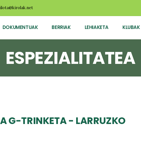
ilota@kirolak.net
DOKUMENTUAK
BERRIAK
LEHIAKETA
KLUBAK
ESPEZIALITATEA
UA G-TRINKETA - LARRUZKO