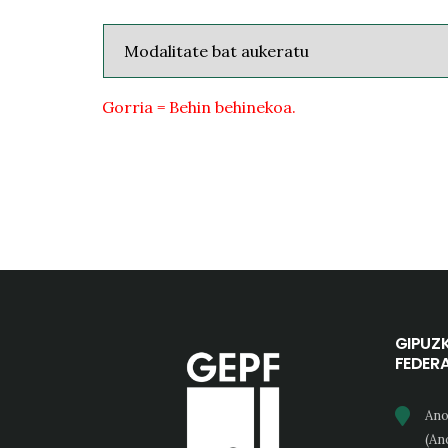
Gorria = Behin behinekoa.
GIPUZ
FEDER
Ano
(An