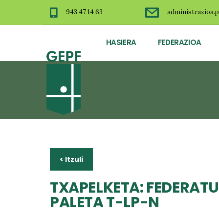
943 47 14 63
administrazioa.p
HASIERA
FEDERAZIOA
< Itzuli
TXAPELKETA: FEDERAT
PALETA T-LP-N