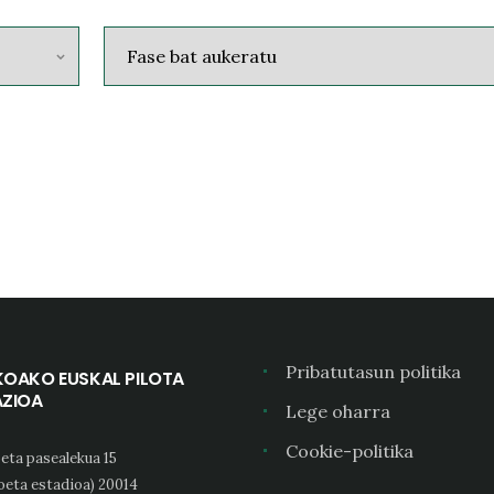
Pribatutasun politika
KOAKO EUSKAL PILOTA
AZIOA
Lege oharra
Cookie-politika
eta pasealekua 15
oeta estadioa) 20014