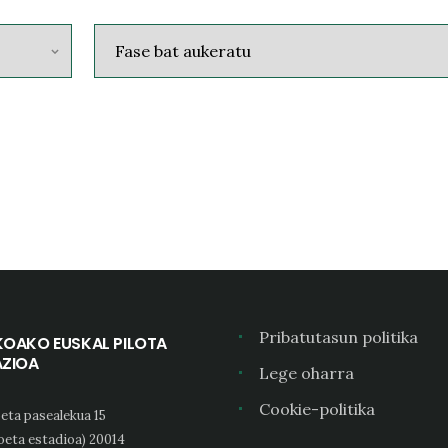
Pribatutasun politika
KOAKO EUSKAL PILOTA
AZIOA
Lege oharra
Cookie-politika
eta pasealekua 15
oeta estadioa) 20014