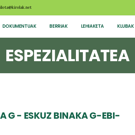
ilota@kirolak.net
DOKUMENTUAK
BERRIAK
LEHIAKETA
KLUBAK
ESPEZIALITATEA
A G - ESKUZ BINAKA G-EBI-