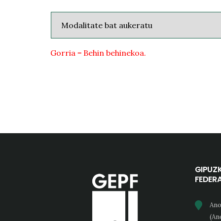
Gorria = Behin behinekoa.
GIPUZ
FEDER
Ano
(An