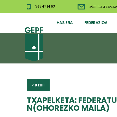
943 47 14 63
administrazioa.p
HASIERA
FEDERAZIOA
< Itzuli
TXAPELKETA: FEDERATU
N(OHOREZKO MAILA)