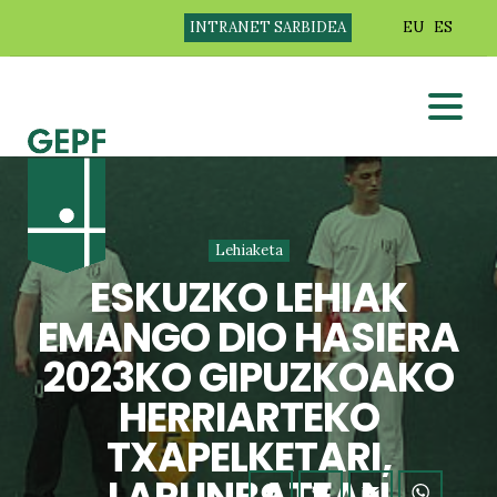
INTRANET SARBIDEA
EU
ES
Lehiaketa
ESKUZKO LEHIAK
EMANGO DIO HASIERA
2023KO GIPUZKOAKO
HERRIARTEKO
TXAPELKETARI,