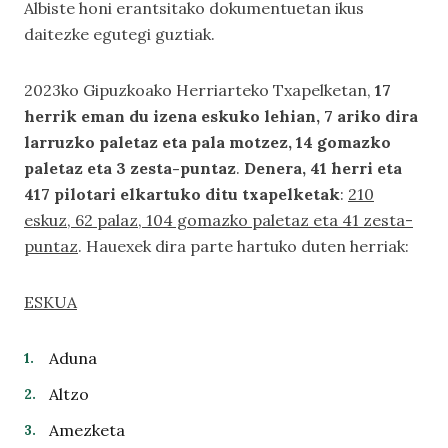
Albiste honi erantsitako dokumentuetan ikus
daitezke egutegi guztiak.
2023ko Gipuzkoako Herriarteko Txapelketan,
17
herrik eman du izena eskuko lehian, 7 ariko dira
larruzko paletaz eta pala motzez, 14 gomazko
paletaz eta 3 zesta-puntaz
.
Denera, 41 herri eta
417 pilotari elkartuko ditu txapelketak
:
210
eskuz, 62 palaz, 104 gomazko paletaz eta 41 zesta-
puntaz
. Hauexek dira parte hartuko duten herriak:
ESKUA
Aduna
Altzo
Amezketa