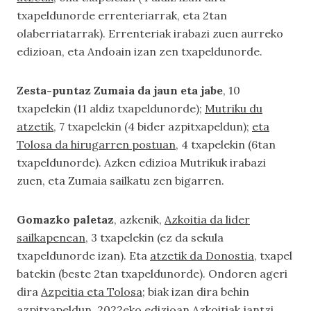
txapeldunorde errenteriarrak, eta 2tan
olaberriatarrak). Errenteriak irabazi zuen aurreko
edizioan, eta Andoain izan zen txapeldunorde.
Zesta-puntaz Zumaia da jaun eta jabe
, 10
txapelekin (11 aldiz txapeldunorde);
Mutriku du
atzetik
, 7 txapelekin (4 bider azpitxapeldun);
eta
Tolosa da hirugarren postuan
, 4 txapelekin (6tan
txapeldunorde). Azken edizioa Mutrikuk irabazi
zuen, eta Zumaia sailkatu zen bigarren.
Gomazko paletaz
, azkenik,
Azkoitia da lider
sailkapenean
, 3 txapelekin (ez da sekula
txapeldunorde izan). Eta
atzetik da Donostia
, txapel
batekin (beste 2tan txapeldunorde). Ondoren ageri
dira
Azpeitia eta Tolosa
; biak izan dira behin
azpitxapeldun. 2022eko edizioan Azkoitiak jantzi