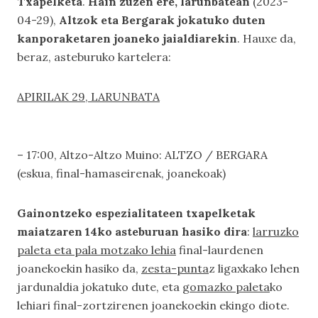
Txapelketa
.
Hain zuzen ere, larunbatean
(2023-
04-29),
Altzok eta Bergarak jokatuko duten
kanporaketaren joaneko jaialdiarekin
. Hauxe da,
beraz, asteburuko kartelera:
APIRILAK 29, LARUNBATA
– 17:00, Altzo-Altzo Muino: ALTZO / BERGARA 
(eskua, final-hamaseirenak, joanekoak)
Gainontzeko espezialitateen txapelketak
maiatzaren 14ko asteburuan hasiko dira
:
larruzko
paleta eta pala motzako lehia
final-laurdenen
joanekoekin hasiko da,
zesta-punta
z ligaxkako lehen
jardunaldia jokatuko dute, eta
gomazko paleta
ko
lehiari final-zortzirenen joanekoekin ekingo diote.