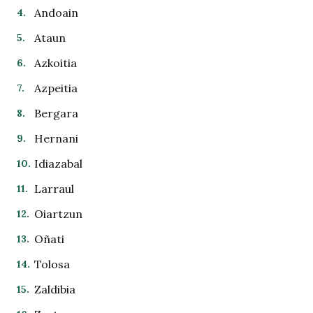
Andoain
Ataun
Azkoitia
Azpeitia
Bergara
Hernani
Idiazabal
Larraul
Oiartzun
Oñati
Tolosa
Zaldibia