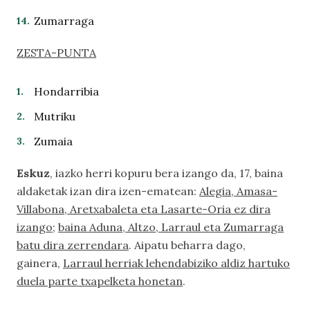
Zumarraga
ZESTA-PUNTA
Hondarribia
Mutriku
Zumaia
Eskuz
, iazko herri kopuru bera izango da, 17, baina
aldaketak izan dira izen-ematean:
Alegia, Amasa-
Villabona, Aretxabaleta eta Lasarte-Oria ez dira
izango
;
baina Aduna, Altzo, Larraul eta Zumarraga
batu dira zerrendara
. Aipatu beharra dago,
gainera,
Larraul herriak lehendabiziko aldiz hartuko
duela parte txapelketa honetan
.