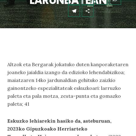
LARUNBATEAN
Altzok eta Bergarak jokatuko duten kanporaketaren
joaneko jaialdia izango da edizioko lehendabizikoa;
maiatzaren 14ko jardunaldian gehituko zaizkio
gainontzeko espezialitateak eskuzkoari: larruzko
paleta eta pala motza, zesta-punta eta gomazko
paleta; 41
Eskuzko lehiarekin hasiko da, asteburuan,
2023ko Gipuzkoako Herriarteko