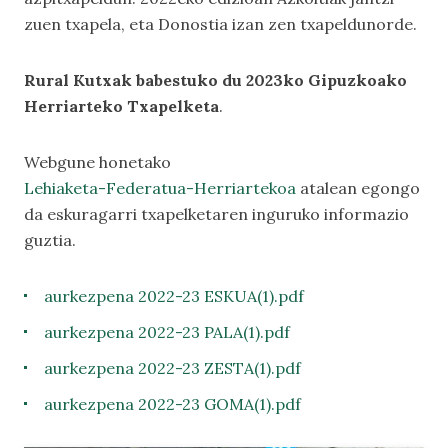
zuen txapela, eta Donostia izan zen txapeldunorde.
Rural Kutxak babestuko du 2023ko Gipuzkoako
Herriarteko Txapelketa
.
Webgune honetako
Lehiaketa-Federatua-Herriartekoa
atalean egongo
da eskuragarri txapelketaren inguruko informazio
guztia.
aurkezpena 2022-23 ESKUA(1).pdf
aurkezpena 2022-23 PALA(1).pdf
aurkezpena 2022-23 ZESTA(1).pdf
aurkezpena 2022-23 GOMA(1).pdf