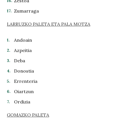
Zestoa
Zumarraga
LARRUZKO PALETA ETA PALA MOTZA
Andoain
Azpeitia
Deba
Donostia
Errenteria
Oiartzun
Ordizia
GOMAZKO PALETA