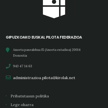
GIPUZKOAKO EUSKAL PILOTA FEDERAZIOA
Anoeta pasealekua 15 (Anoeta estadioa) 20014
Donostia
943 47 14 63
administrazioa.pilota@kirolak.net
Pribatutasun politika
Lege oharra