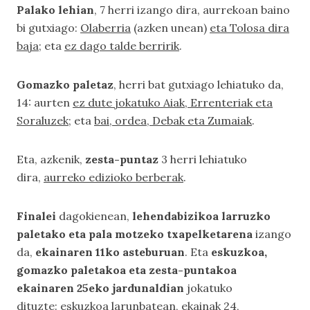
Palako lehian
, 7 herri izango dira, aurrekoan baino
bi gutxiago:
Olaberria
(azken unean)
eta Tolosa dira
baja
; eta
ez dago talde berririk
.
Gomazko paletaz
, herri bat gutxiago lehiatuko da,
14: aurten
ez dute jokatuko Aiak, Errenteriak eta
Soraluzek
; eta
bai, ordea, Debak eta Zumaiak
.
Eta, azkenik,
zesta-puntaz
3 herri lehiatuko
dira,
aurreko edizioko berberak
.
Finalei
dagokienean,
lehendabizikoa larruzko
paletako eta pala motzeko txapelketarena
izango
da,
ekainaren 11ko asteburuan
. Eta
eskuzkoa,
gomazko paletakoa eta zesta-puntakoa
ekainaren 25eko jardunaldian
jokatuko
dituzte:
eskuzkoa larunbatean, ekainak 24,