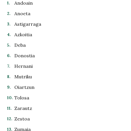
Andoain
Anoeta
Astigarraga
Azkoitia
Deba
Donostia
Hernani
Mutriku
Oiartzun
Tolosa
Zarautz
Zestoa
Zumaia