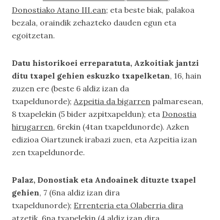
Donostiako Atano III.ean
; eta beste biak, palakoa
bezala, oraindik zehazteko dauden egun eta
egoitzetan.
Datu historikoei erreparatuta, Azkoitiak jantzi
ditu txapel gehien eskuzko txapelketan
, 16, hain
zuzen ere (beste 6 aldiz izan da
txapeldunorde);
Azpeitia da bigarren
palmaresean,
8 txapelekin (5 bider azpitxapeldun); eta
Donostia
hirugarren
, 6rekin (4tan txapeldunorde). Azken
edizioa Oiartzunek irabazi zuen, eta Azpeitia izan
zen txapeldunorde.
Palaz, Donostiak eta Andoainek dituzte txapel
gehien
, 7 (6na aldiz izan dira
txapeldunorde);
Errenteria eta Olaberria dira
atzetik
, 6na txapelekin (4 aldiz izan dira