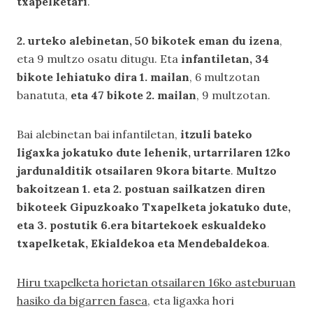
txapelketari
.
2. urteko alebinetan, 50 bikotek eman du izena
,
eta 9 multzo osatu ditugu. Eta
infantiletan, 34
bikote lehiatuko dira 1. mailan
, 6 multzotan
banatuta,
eta 47 bikote 2. mailan
, 9 multzotan.
Bai alebinetan bai infantiletan,
itzuli bateko
ligaxka jokatuko dute lehenik, urtarrilaren 12ko
jardunalditik otsailaren 9kora bitarte
.
Multzo
bakoitzean 1. eta 2. postuan sailkatzen diren
bikoteek Gipuzkoako Txapelketa jokatuko dute,
eta 3. postutik 6.era bitartekoek eskualdeko
txapelketak, Ekialdekoa eta Mendebaldekoa
.
Hiru txapelketa horietan otsailaren 16ko asteburuan
hasiko da bigarren fasea
, eta ligaxka hori