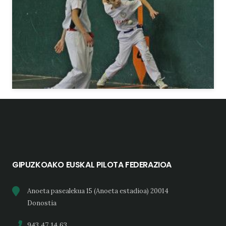
GIPUZKOAKO EUSKAL PILOTA FEDERAZIOA
Anoeta pasealekua 15 (Anoeta estadioa) 20014
Donostia
943 47 14 63