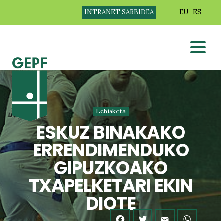
INTRANET SARBIDEA
EU
ES
Lehiaketa
ESKUZ BINAKAKO
ERRENDIMENDUKO
GIPUZKOAKO
TXAPELKETARI EKIN
DIOTE