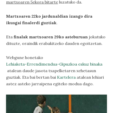
martxoaren 5ekora bitarte
luzatuko da.
Martxoaren 22ko jardunaldian izango dira
ikusgai finalerdi guztiak
.
Eta
finalak martxoaren 29ko asteburuan
jokatuko
dituzte, oraindik erabakitzeko dauden egoitzetan.
Webgune honetako
Lehiaketa-Errendimendua-Gipuzkoa eskuz binaka
atalean daude jasota txapelketaren xehetasun
guztiak. Eta bai bertan bai
Kartelera
atalean lehiari
astez asteko jarraipena egiteko modua dago.