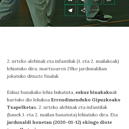
2. urteko alebinak eta infantilak (1. eta 2. mailakoak)
lehiatuko dira; martxoaren 29ko jardunaldian
jokatuko dituzte finalak
Eskuz banakako lehia bukatuta,
eskuz binakako
ak
hartuko dio lekukoa
Errendimenduko Gipuzkoako
Txapelketa
n. 2. urteko alebinak eta infantilak
(hauek 1. eta 2. mailan banatuta) lehiatuko dira. Eta
jardunaldi honetan (2020-01-12) ekingo diote