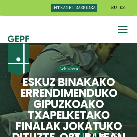
INTRANET SARBIDEA
EU
ES
Lehiaketa
ESKUZ BINAKAKO
ERRENDIMENDUKO
GIPUZKOAKO
TXAPELKETAKO
FINALAK JOKATUKO