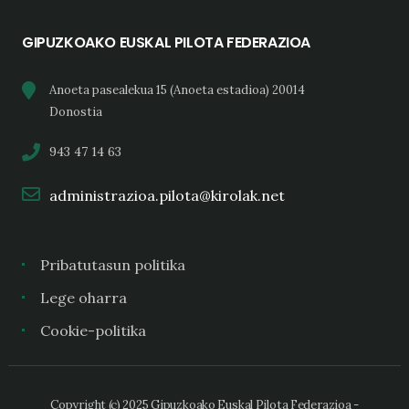
GIPUZKOAKO EUSKAL PILOTA FEDERAZIOA
Anoeta pasealekua 15 (Anoeta estadioa) 20014
Donostia
943 47 14 63
administrazioa.pilota@kirolak.net
Pribatutasun politika
Lege oharra
Cookie-politika
Copyright (c) 2025 Gipuzkoako Euskal Pilota Federazioa -