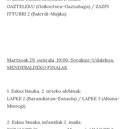
GAZTELEKU (Goikoetxea-Gaztañaga) / ZAZPI
ITTURRI 2 (Balerdi-Mujika)
Martxoak 29, ostirala, 19:00, Soraluze-Udalekoa.
MENDEBALDEKO FINALAK
1. Eskuz binaka, 2. urteko alebinak:
LAPKE 2 (Barandiaran-Esnaola) / LAPKE 3 (Altuna-
Mintegi)
2. Eskuz binaka, infantilak 2. maila: