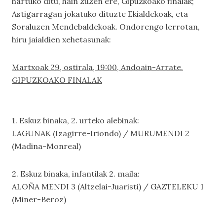
hartuko ditu, hain zuzen ere, Gipuzkoako finalak;
Astigarragan jokatuko dituzte Ekialdekoak, eta
Soraluzen Mendebaldekoak. Ondorengo lerrotan,
hiru jaialdien xehetasunak:
Martxoak 29, ostirala, 19:00, Andoain-Arrate.
GIPUZKOAKO FINALAK
1. Eskuz binaka, 2. urteko alebinak:
LAGUNAK (Izagirre-Iriondo) / MURUMENDI 2
(Madina-Monreal)
2. Eskuz binaka, infantilak 2. maila:
ALOÑA MENDI 3 (Altzelai-Juaristi) / GAZTELEKU 1
(Miner-Beroz)