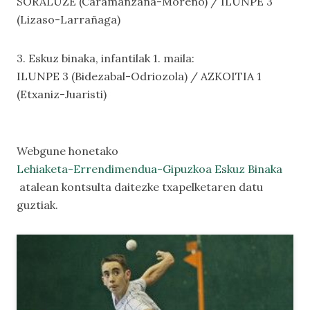
SORALUZE (Caramanzana-Moreno) / ILUNPE 3
(Lizaso-Larrañaga)
3. Eskuz binaka, infantilak 1. maila:
ILUNPE 3 (Bidezabal-Odriozola) / AZKOITIA 1
(Etxaniz-Juaristi)
Webgune honetako
Lehiaketa-Errendimendua-Gipuzkoa Eskuz Binaka
atalean kontsulta daitezke txapelketaren datu
guztiak.