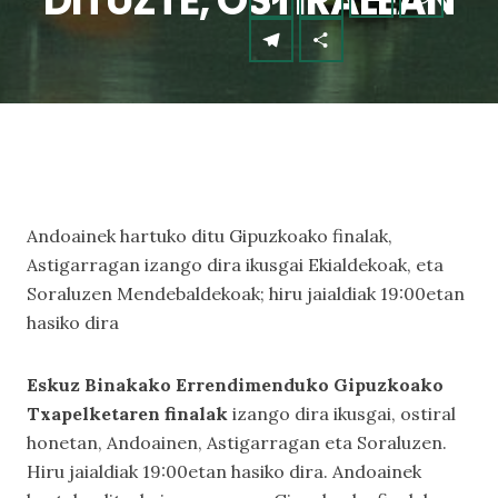
DITUZTE, OSTIRALEAN
Andoainek hartuko ditu Gipuzkoako finalak,
Astigarragan izango dira ikusgai Ekialdekoak, eta
Soraluzen Mendebaldekoak; hiru jaialdiak 19:00etan
hasiko dira
Eskuz Binakako Errendimenduko Gipuzkoako
Txapelketaren finalak
izango dira ikusgai, ostiral
honetan, Andoainen, Astigarragan eta Soraluzen.
Hiru jaialdiak 19:00etan hasiko dira. Andoainek