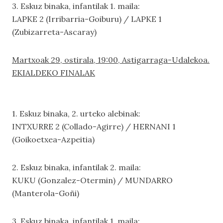
3. Eskuz binaka, infantilak 1. maila:
LAPKE 2 (Irribarria-Goiburu) / LAPKE 1
(Zubizarreta-Ascaray)
Martxoak 29, ostirala, 19:00, Astigarraga-Udalekoa.
EKIALDEKO FINALAK
1. Eskuz binaka, 2. urteko alebinak:
INTXURRE 2 (Collado-Agirre) / HERNANI 1
(Goikoetxea-Azpeitia)
2. Eskuz binaka, infantilak 2. maila:
KUKU (Gonzalez-Otermin) / MUNDARRO
(Manterola-Goñi)
3. Eskuz binaka, infantilak 1. maila: