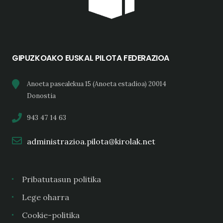
GIPUZKOAKO EUSKAL PILOTA FEDERAZIOA
Anoeta pasealekua 15 (Anoeta estadioa) 20014
Donostia
943 47 14 63
administrazioa.pilota@kirolak.net
Pribatutasun politika
Lege oharra
Cookie-politika