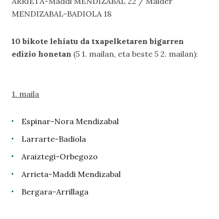
ARRIETA-Maddi MENDIZABAL 22 / Maider
MENDIZABAL-BADIOLA 18
10 bikote lehiatu da txapelketaren bigarren
edizio honetan
(5 1. mailan, eta beste 5 2. mailan):
1. maila
Espinar-Nora Mendizabal
Larrarte-Badiola
Araiztegi-Orbegozo
Arrieta-Maddi Mendizabal
Bergara-Arrillaga