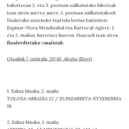
bakoitzean 2. eta 3. postuan sailkatutako bikoteak
izan ziren aurrez aurre, 1. postuan sailkatutakoek
finalerako zuzeneko txartela lortua baitzuten:
Espinar-Nora Mendizabal eta Barrocal-Agirre, 1.
eta 2. mailan, hurrenez hurren. Hauexek izan ziren
finalerdietako
e
maitzak
:
Otsailak 7, ostirala, 20:45, Alegia-Elorri
1. Eskuz binaka, 2. maila:
TOLOSA-ARRAIZA 22 / ZUBIZARRETA-ETXEBERRIA
18
2. Eskuz binaka, 1. maila: