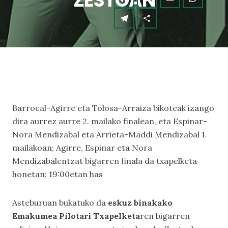
ZESTOAN
Barrocal-Agirre eta Tolosa-Arraiza bikoteak izango
dira aurrez aurre 2. mailako finalean, eta Espinar-
Nora Mendizabal eta Arrieta-Maddi Mendizabal 1.
mailakoan; Agirre, Espinar eta Nora
Mendizabalentzat bigarren finala da txapelketa
honetan; 19:00etan has
Asteburuan bukatuko da
eskuz binakako
Emakumea Pilotari Txapelketa
ren bigarren