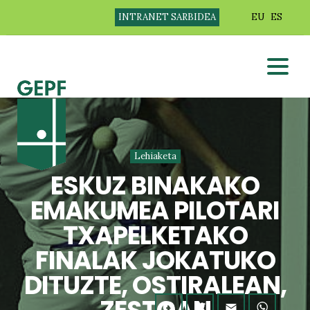
INTRANET SARBIDEA
EU
ES
Lehiaketa
ESKUZ BINAKAKO
EMAKUMEA PILOTARI
TXAPELKETAKO
FINALAK JOKATUKO
DITUZTE, OSTIRALEAN,