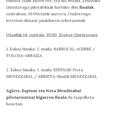
edizioa. Hain zuzen ere, eta iaz bezala, Zestoako
Gurutzeaga pilotalekuak hartuko ditu
finalak
,
ostiralean, 19:00etatik aurrera. Ondorengo
lerrotan dituzue jaialdiaren xehetasunak:
Otsailak 14, ostirala, 19:00, Zestoa-Gurutzeaga
1. Eskuz binaka, 2. maila: BARROCAL-AGIRRE /
TOLOSA-ARRAIZA
2. Eskuz binaka, 1. maila: ESPINAR-Nora
MENDIZABAL / ARRIETA-Maddi MENDIZABAL
Agirre, Espinar eta Nora Mendizabal
pilotarientzat bigarren finala
da txapelketa
honetan.