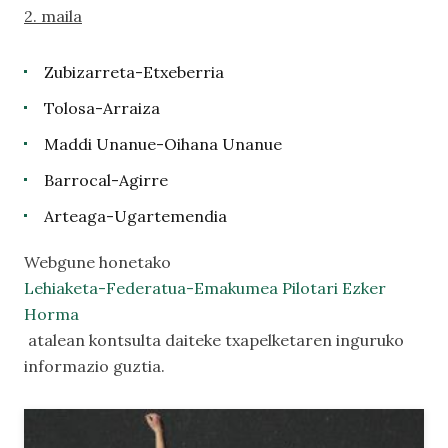
2. maila
Zubizarreta-Etxeberria
Tolosa-Arraiza
Maddi Unanue-Oihana Unanue
Barrocal-Agirre
Arteaga-Ugartemendia
Webgune honetako
Lehiaketa-Federatua-Emakumea Pilotari Ezker
Horma
atalean kontsulta daiteke txapelketaren inguruko
informazio guztia.