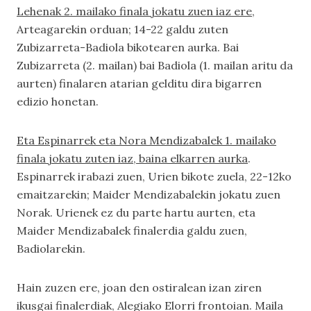
Lehenak 2. mailako finala jokatu zuen iaz ere
,
Arteagarekin orduan; 14-22 galdu zuten
Zubizarreta-Badiola bikotearen aurka. Bai
Zubizarreta (2. mailan) bai Badiola (1. mailan aritu da
aurten) finalaren atarian gelditu dira bigarren
edizio honetan.
Eta Espinarrek eta Nora Mendizabalek 1. mailako
finala jokatu zuten iaz, baina elkarren aurka
.
Espinarrek irabazi zuen, Urien bikote zuela, 22-12ko
emaitzarekin; Maider Mendizabalekin jokatu zuen
Norak. Urienek ez du parte hartu aurten, eta
Maider Mendizabalek finalerdia galdu zuen,
Badiolarekin.
Hain zuzen ere, joan den ostiralean izan ziren
ikusgai finalerdiak, Alegiako Elorri frontoian. Maila