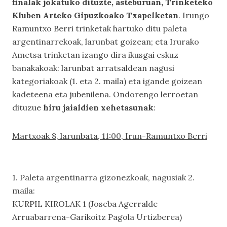
finalak jokatuko dituzte, asteburuan, Trinketeko
Kluben Arteko Gipuzkoako Txapelketan
. Irungo
Ramuntxo Berri trinketak hartuko ditu paleta
argentinarrekoak, larunbat goizean; eta Irurako
Ametsa trinketan izango dira ikusgai eskuz
banakakoak: larunbat arratsaldean nagusi
kategoriakoak (1. eta 2. maila) eta igande goizean
kadeteena eta jubenilena. Ondorengo lerroetan
dituzue
hiru jaialdien xehetasunak
:
Martxoak 8, larunbata, 11:00, Irun-Ramuntxo Berri
1. Paleta argentinarra gizonezkoak, nagusiak 2.
maila:
KURPIL KIROLAK 1 (Joseba Agerralde
Arruabarrena-Garikoitz Pagola Urtizberea)