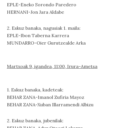
EPLE-Eneko Sorondo Paredero
HERNANI-Jon Jara Aldabe
2. Eskuz banaka, nagusiak 1. maila:
EPLE-Ibon Taberna Karrera
MUNDARRO-Oier Gurutzealde Arka
Martxoak 9, igandea, 11:00, Irura-Ametsa
1. Eskuz banaka, kadeteak:
BEHAR ZANA-Imanol Zufiria Mayoz
BEHAR ZANA-Xuban Illarramendi Albizu
2. Eskuz banaka, jubenilak: