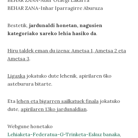
BEHAR ZANA-Adur Otaegi Lakarra
BEHAR ZANA-Inhar Iparragirre Aburuza
Bestetik,
jardunaldi honetan, nagusien
kategoriako xareko lehia hasiko da
.
Hiru taldek eman du izena: Ametsa 1, Ametsa 2 eta
Ametsa 3
.
Ligaxka
jokatuko dute lehenik, apirilaren 6ko
asteburura bitarte.
Eta
lehen eta bigarren sailkatuek finala
jokatuko
dute,
apirilaren 13ko jardunaldian
.
Webgune honetako
Lehiaketa-Federatua-G-Trinketa-Eskuz banaka
,