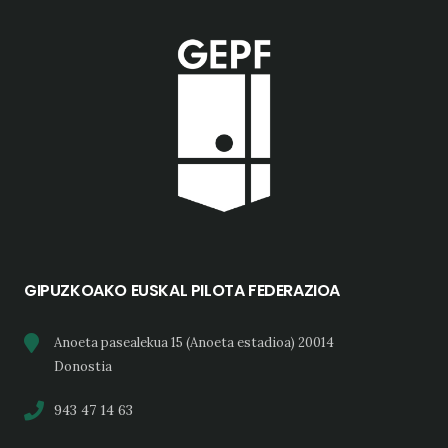
GIPUZKOAKO EUSKAL PILOTA FEDERAZIOA
Anoeta pasealekua 15 (Anoeta estadioa) 20014
Donostia
943 47 14 63