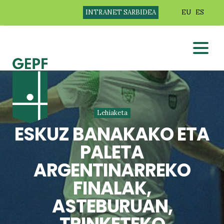
INTRANET SARBIDEA
EU
ES
Lehiaketa
ESKUZ BANAKAKO ETA
PALETA
ARGENTINARREKO
FINALAK,
ASTEBURUAN,