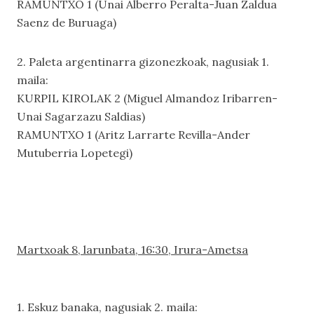
RAMUNTXO 1 (Unai Alberro Peralta-Juan Zaldua
Saenz de Buruaga)
2. Paleta argentinarra gizonezkoak, nagusiak 1.
maila:
KURPIL KIROLAK 2 (Miguel Almandoz Iribarren-
Unai Sagarzazu Saldias)
RAMUNTXO 1 (Aritz Larrarte Revilla-Ander
Mutuberria Lopetegi)
Martxoak 8, larunbata, 16:30, Irura-Ametsa
1. Eskuz banaka, nagusiak 2. maila: