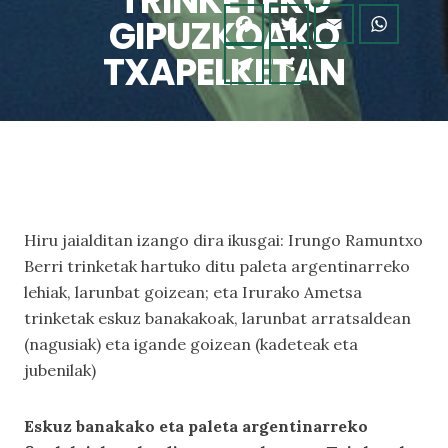
TRINKETEKO
GIPUZKOAKO
TXAPELKETAN
Hiru jaialditan izango dira ikusgai: Irungo Ramuntxo
Berri trinketak hartuko ditu paleta argentinarreko
lehiak, larunbat goizean; eta Irurako Ametsa
trinketak eskuz banakakoak, larunbat arratsaldean
(nagusiak) eta igande goizean (kadeteak eta
jubenilak)
Eskuz banakako eta paleta argentinarreko