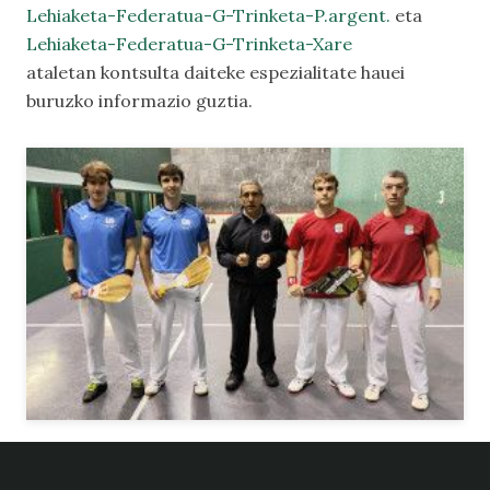
Lehiaketa-Federatua-G-Trinketa-P.
argent.
eta
Lehiaketa-Federatua-G-Trinketa-Xare
ataletan kontsulta daiteke espezialitate hauei
buruzko informazio guztia.