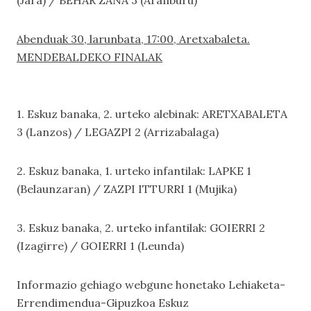
(Jara) / BEHAR ZANA 3 (Aranburu)
Abenduak 30, larunbata, 17:00, Aretxabaleta.
MENDEBALDEKO FINALAK
1. Eskuz banaka, 2. urteko alebinak: ARETXABALETA
3 (Lanzos) / LEGAZPI 2 (Arrizabalaga)
2. Eskuz banaka, 1. urteko infantilak: LAPKE 1
(Belaunzaran) / ZAZPI ITTURRI 1 (Mujika)
3. Eskuz banaka, 2. urteko infantilak: GOIERRI 2
(Izagirre) / GOIERRI 1 (Leunda)
Informazio gehiago webgune honetako
Lehiaketa-
Errendimendua-Gipuzkoa Eskuz