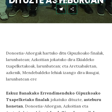
DITUZTE ASTEBURUAN
Donostia-Añorgak hartuko ditu Gipuzkoako finalak,
larunbatean; Azkoitian jokatuko dira Ekialdeko
txapelketakoak, larunbatean; eta Aretxabaletan,
azkenik, Mendebaldeko lehiak izango dira ikusgai,
larunbatean ere
Eskuz Banakako Errendimenduko Gipuzkoako
Txapelketako finalak
jokatuko dituzte,
asteburu
honetan
, Donostia-Añorgan, Azkoitian eta