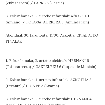
(Zubizarreta) / LAPKE 5 (Garcia)
3. Eskuz banaka, 2. urteko infantilak: AÑORGA 1
(Amiano) / TOLOSA-AURRERA 3 (Amundarain)
Abenduak 30, larunbata, 11:00, Azkoitia. EKIALDEKO
FINALAK
1. Eskuz banaka, 2. urteko alebinak: HERNANI 6
(Txintxurreta) / GAZTELEKU 6 (Lopez de Muniain)
2. Eskuz banaka, 1. urteko infantilak: AZKOITIA 2
(Etxaniz) / ILUNPE 3 (Ezama)
3. Eskuz banaka, 2. urteko infantilak: HERNANI 4