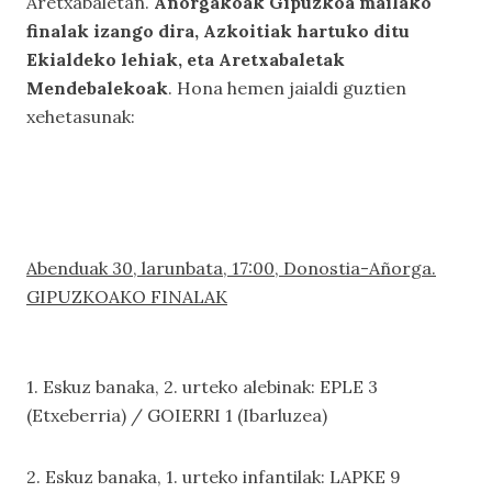
Aretxabaletan.
Añorgakoak Gipuzkoa mailako
finalak izango dira, Azkoitiak hartuko ditu
Ekialdeko lehiak, eta Aretxabaletak
Mendebalekoak
. Hona hemen jaialdi guztien
xehetasunak:
Abenduak 30, larunbata, 17:00, Donostia-Añorga.
GIPUZKOAKO FINALAK
1. Eskuz banaka, 2. urteko alebinak: EPLE 3
(Etxeberria) / GOIERRI 1 (Ibarluzea)
2. Eskuz banaka, 1. urteko infantilak: LAPKE 9