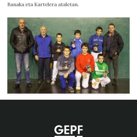
Banaka
eta
Kartelera
ataletan.