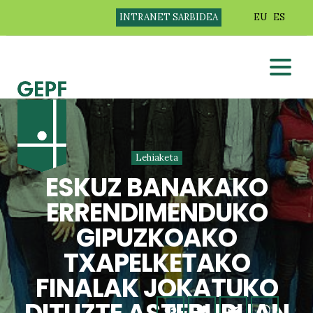
INTRANET SARBIDEA
EU
ES
Lehiaketa
ESKUZ BANAKAKO
ERRENDIMENDUKO
GIPUZKOAKO
TXAPELKETAKO
FINALAK JOKATUKO