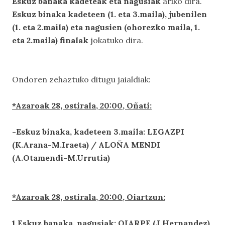
Eskuz banaka kadeteak eta nagusiak
ariko dira.
Eskuz binaka kadeteen (1. eta 3.maila), jubenilen
(1. eta 2.maila) eta nagusien (ohorezko maila, 1.
eta 2.maila) finalak
jokatuko dira.
Ondoren zehaztuko ditugu jaialdiak:
*Azaroak 28, ostirala, 20:00, Oñati:
-Eskuz binaka, kadeteen 3.maila: LEGAZPI
(K.Arana-M.Iraeta) / ALOÑA MENDI
(A.Otamendi-M.Urrutia)
*Azaroak 28, ostirala, 20:00, Oiartzun:
1.Eskuz banaka, nagusiak: OIARPE (J.Hernandez)