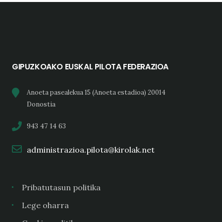
GIPUZKOAKO EUSKAL PILOTA FEDERAZIOA
Anoeta pasealekua 15 (Anoeta estadioa) 20014
Donostia
943 47 14 63
administrazioa.pilota@kirolak.net
Pribatutasun politika
Lege oharra