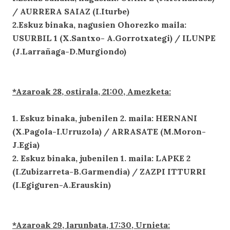
/ AURRERA SAIAZ (I.Iturbe)
2.Eskuz binaka, nagusien Ohorezko maila:
USURBIL 1 (X.Santxo- A.Gorrotxategi) / ILUNPE
(J.Larrañaga-D.Murgiondo)
*Azaroak 28, ostirala, 21:00, Amezketa:
1. Eskuz binaka, jubenilen 2. maila: HERNANI
(X.Pagola-I.Urruzola) / ARRASATE (M.Moron-
J.Egia)
2. Eskuz binaka, jubenilen 1. maila: LAPKE 2
(I.Zubizarreta-B.Garmendia) / ZAZPI ITTURRI
(I.Egiguren-A.Erauskin)
*Azaroak 29, larunbata, 17:30, Urnieta: