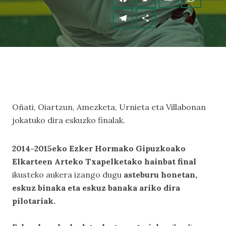
Oñati, Oiartzun, Amezketa, Urnieta eta Villabonan
jokatuko dira eskuzko finalak.
2014-2015eko Ezker Hormako Gipuzkoako
Elkarteen Arteko Txapelketako hainbat final
ikusteko aukera izango dugu
asteburu honetan,
eskuz binaka eta eskuz banaka ariko dira
pilotariak.