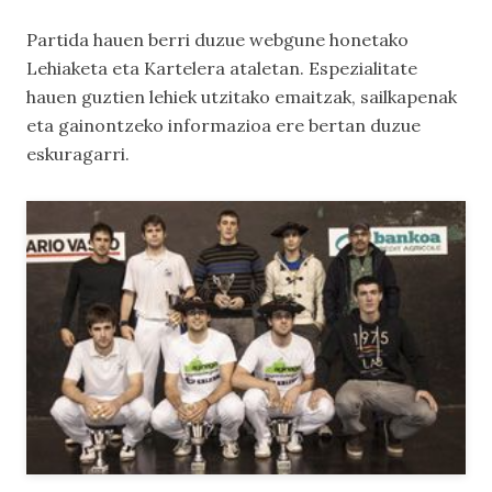
Partida hauen berri duzue webgune honetako
Lehiaketa
eta
Kartelera
ataletan. Espezialitate
hauen guztien lehiek utzitako emaitzak, sailkapenak
eta gainontzeko informazioa ere bertan duzue
eskuragarri.