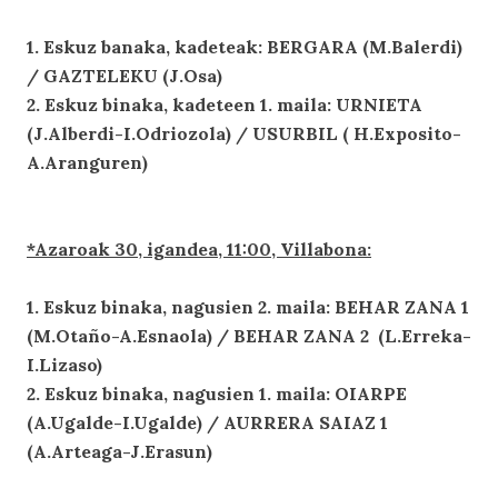
1. Eskuz banaka, kadeteak: BERGARA (M.Balerdi)
/ GAZTELEKU (J.Osa)
2. Eskuz binaka, kadeteen 1. maila: URNIETA
(J.Alberdi-I.Odriozola) / USURBIL ( H.Exposito-
A.Aranguren)
*Azaroak 30, igandea, 11:00, Villabona:
1. Eskuz binaka, nagusien 2. maila: BEHAR ZANA 1
(M.Otaño-A.Esnaola) / BEHAR ZANA 2 (L.Erreka-
I.Lizaso)
2. Eskuz binaka, nagusien 1. maila: OIARPE
(A.Ugalde-I.Ugalde) / AURRERA SAIAZ 1
(A.Arteaga-J.Erasun)