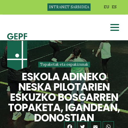
INTRANET SARBIDEA
EU
ES
Topaketak eta ospakizunak
ESKOLA ADINEKO
NESKA PILOTARIEN
ESKUZKO BOSGARREN
TOPAKETA, IGANDEAN,
DONOSTIAN