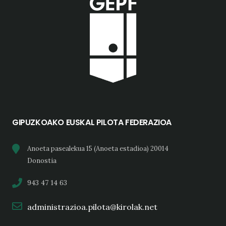
GIPUZKOAKO EUSKAL PILOTA FEDERAZIOA
Anoeta pasealekua 15 (Anoeta estadioa) 20014
Donostia
943 47 14 63
administrazioa.pilota@kirolak.net