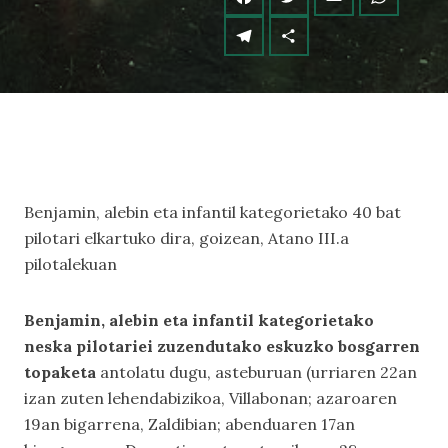
Benjamin, alebin eta infantil kategorietako 40 bat
pilotari elkartuko dira, goizean, Atano III.a
pilotalekuan
Benjamin, alebin eta infantil kategorietako
neska pilotariei zuzendutako eskuzko bosgarren
topaketa
antolatu dugu, asteburuan (urriaren 22an
izan zuten lehendabizikoa, Villabonan; azaroaren
19an bigarrena, Zaldibian; abenduaren 17an