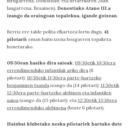
hirugarrena, Donostian; eta urtarrilaren 28an
laugarrena, Besainen).
Donostiako Atano III.a
izango da oraingoan topalekua, igande goizean
.
Berriz ere talde polita elkartzea lortu dugu,
41
pilotari
k eman baitu izena bosgarren topaketa
honetarako.
09:30ean hasiko dira saioak
:
09:30etik 10:30era
errendimenduko infantilak ariko dira
(8
pilotari);
10:30etik 11:30era parte-hartzeko
benjaminen txanda
izango da (14 pilotari);
11:30etik
12:30era parte-hartzeko alebinen eta infantilen
saioa
izango da (13 pilotari); eta
12:30etik 13:30era
errendimenduko alebinena
(beste 6 pilotari).
Hainbat klubetako neska pilotariek hartuko dute