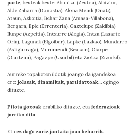
parte
, besteak beste: Abantzu (Zestoa),
Albiztur,
Alde Zaharra (Donostia), Aloña Mendi (Oñati),
Ataun, Azkoitia, Behar Zana (Amasa-Villabona),
Bergara, Eple (Errenteria), Gaztelupe (Zaldibia),
Ilunpe (Azpeitia), Intxurre (Alegia), Intza (Lasarte-
Oria), Lagunak (Elgoibar), Lapke (Lazkao), Mundarro
(Astigarraga), Murumendi (Beasain), Oiarpe
(Oiartzun), Pagazpe (Usurbil) eta Ziotza (Zizurkil).
Aurreko topaketen ildotik joango da igandekoa
ere:
jolasak, dinamikak, partidatxoak…
egingo
dituzte.
Pilota goxoak
erabiliko dituzte, eta
federazioak
jarriko ditu
.
Eta
ez dago zuriz jantzita joan beharrik
.