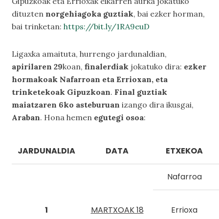
Gipuzkoak eta Errioxak elkarren aurka jokatuko
dituzten
norgehiagoka guztiak
, bai ezker horman,
bai trinketan:
https://bit.ly/1RA9euD
Ligaxka amaituta, hurrengo jardunaldian,
apirilaren 29
koan,
finalerdiak
jokatuko dira:
ezker
hormakoak Nafarroan eta Errioxan, eta
trinketekoak
Gipuzkoan
.
Final guztiak
maiatzaren 6ko asteburuan
izango dira ikusgai,
Araban
. Hona hemen
egutegi osoa
:
JARDUNALDIA
DATA
ETXEKOA
Nafarroa
1
MARTXOAK 18
Errioxa