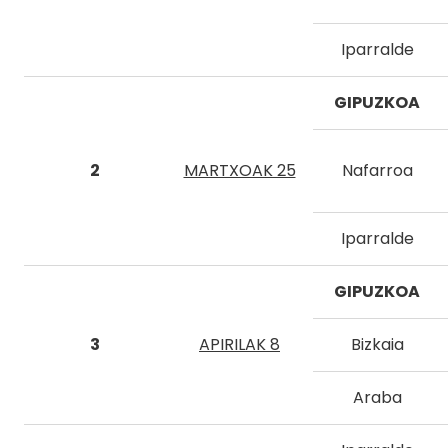
Iparralde
GIPUZKOA
2
MARTXOAK 25
Nafarroa
Iparralde
GIPUZKOA
3
APIRILAK 8
Bizkaia
Araba