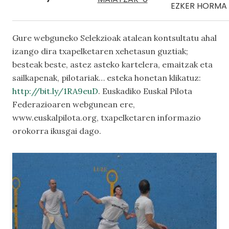
EZKER HORMA 
Gure webguneko
Selekzioak
atalean kontsultatu ahal
izango dira txapelketaren xehetasun guztiak;
besteak beste, astez asteko kartelera, emaitzak eta
sailkapenak, pilotariak… esteka honetan klikatuz:
http://bit.ly/1RA9euD
. Euskadiko Euskal Pilota
Federazioaren webgunean ere,
www.euskalpilota.org, txapelketaren informazio
orokorra ikusgai dago.