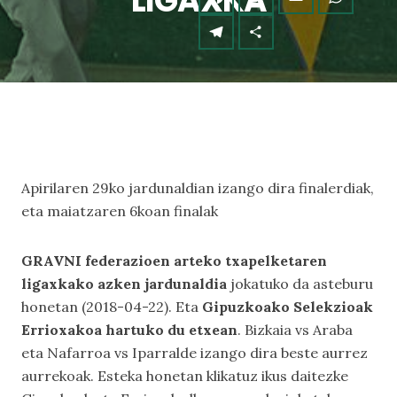
LIGAXKA
Apirilaren 29ko jardunaldian izango dira finalerdiak,
eta maiatzaren 6koan finalak
GRAVNI federazioen arteko txapelketaren
ligaxkako azken jardunaldia
jokatuko da asteburu
honetan (2018-04-22). Eta
Gipuzkoako Selekzioak
Errioxakoa hartuko du etxean
. Bizkaia vs Araba
eta Nafarroa vs Iparralde izango dira beste aurrez
aurrekoak. Esteka honetan klikatuz ikus daitezke