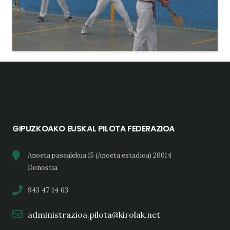
GIPUZKOAKO EUSKAL PILOTA FEDERAZIOA
Anoeta pasealekua 15 (Anoeta estadioa) 20014
Donostia
943 47 14 63
administrazioa.pilota@kirolak.net