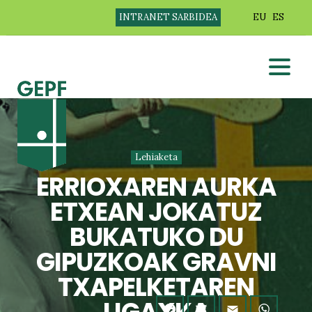
INTRANET SARBIDEA
EU
ES
Lehiaketa
ERRIOXAREN AURKA
ETXEAN JOKATUZ
BUKATUKO DU
GIPUZKOAK GRAVNI
TXAPELKETAREN