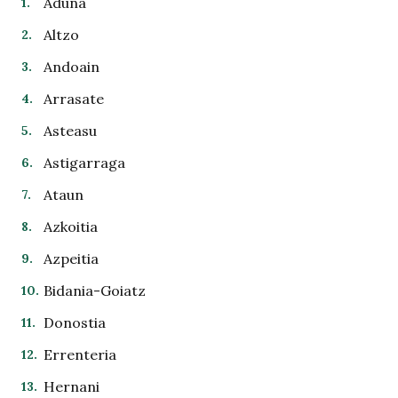
Aduna
Altzo
Andoain
Arrasate
Asteasu
Astigarraga
Ataun
Azkoitia
Azpeitia
Bidania-Goiatz
Donostia
Errenteria
Hernani