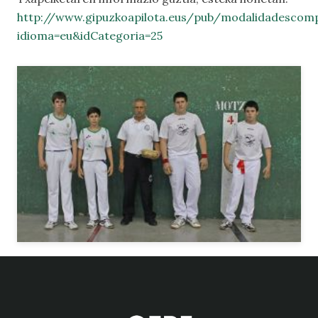
http://www.gipuzkoapilota.eus/pub/modalidadescomp
idioma=eu&idCategoria=25