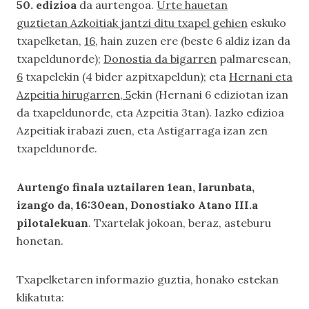
50. edizioa
da aurtengoa.
Urte hauetan
guztietan Azkoitiak jantzi ditu txapel gehien
eskuko
txapelketan,
16
, hain zuzen ere (beste 6 aldiz izan da
txapeldunorde);
Donostia da bigarren
palmaresean,
6
txapelekin (4 bider azpitxapeldun); eta
Hernani eta
Azpeitia hirugarren, 5
ekin (Hernani 6 ediziotan izan
da txapeldunorde, eta Azpeitia 3tan). Iazko edizioa
Azpeitiak irabazi zuen, eta Astigarraga izan zen
txapeldunorde.
Aurtengo finala uztailaren 1ean, larunbata,
izango da, 16:30ean, Donostiako Atano III.a
pilotalekuan
. Txartelak jokoan, beraz, asteburu
honetan.
Txapelketaren informazio guztia, honako estekan
klikatuta: