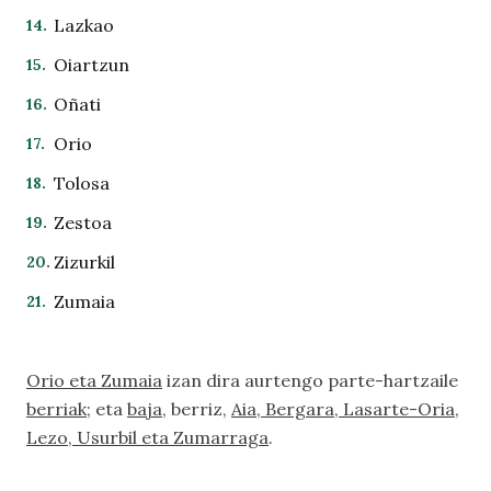
Lazkao
Oiartzun
Oñati
Orio
Tolosa
Zestoa
Zizurkil
Zumaia
Orio eta Zumaia
izan dira aurtengo parte-hartzaile
berriak
; eta
baja
, berriz,
Aia, Bergara, Lasarte-Oria,
Lezo, Usurbil eta Zumarraga
.