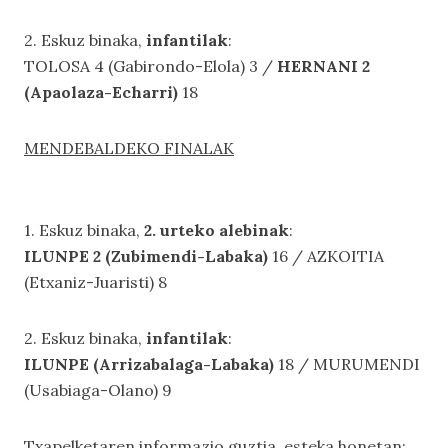
2. Eskuz binaka,
infantilak
:
TOLOSA 4 (Gabirondo-Elola) 3 /
HERNANI 2
(Apaolaza-Echarri)
18
MENDEBALDEKO FINALAK
1. Eskuz binaka,
2. urteko alebinak
:
ILUNPE 2 (Zubimendi-Labaka)
16 / AZKOITIA
(Etxaniz-Juaristi) 8
2. Eskuz binaka,
infantilak
:
ILUNPE (Arrizabalaga-Labaka)
18 / MURUMENDI
(Usabiaga-Olano) 9
Txapelketaren informazio guztia, esteka honetan: