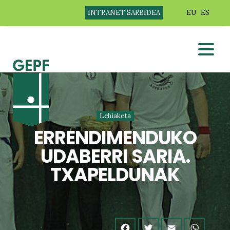
INTRANET SARBIDEA
EU
ES
Lehiaketa
ERRENDIMENDUKO
UDABERRI SARIA.
TXAPELDUNAK