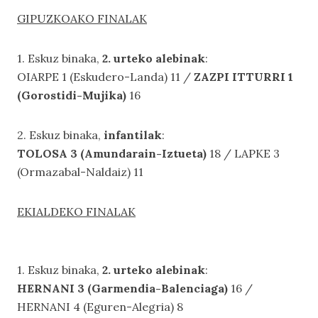
GIPUZKOAKO FINALAK
1. Eskuz binaka,
2. urteko alebinak
:
OIARPE 1 (Eskudero-Landa) 11 /
ZAZPI ITTURRI 1
(Gorostidi-Mujika)
16
2. Eskuz binaka,
infantilak
:
TOLOSA 3 (Amundarain-Iztueta)
18 / LAPKE 3
(Ormazabal-Naldaiz) 11
EKIALDEKO FINALAK
1. Eskuz binaka,
2. urteko alebinak
:
HERNANI 3 (Garmendia-Balenciaga)
16 /
HERNANI 4 (Eguren-Alegria) 8