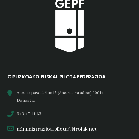
GIPUZKOAKO EUSKAL PILOTA FEDERAZIOA
Anoeta pasealekua 15 (Anoeta estadioa) 20014
Donostia
943 47 14 63
administrazioa.pilota@kirolak.net