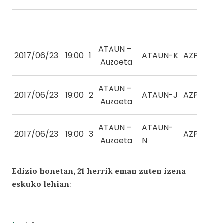
ATAUN –
2017/06/23
19:00
1
ATAUN-K
AZPEITIA-
Auzoeta
ATAUN –
2017/06/23
19:00
2
ATAUN-J
AZPEITIA-
Auzoeta
ATAUN –
ATAUN-
2017/06/23
19:00
3
AZPEITIA-
Auzoeta
N
Edizio honetan, 21 herrik eman zuten izena
eskuko lehian
: