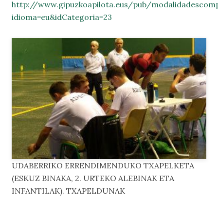
http://www.gipuzkoapilota.eus/pub/modalidadescomp
idioma=eu&idCategoria=23
UDABERRIKO ERRENDIMENDUKO TXAPELKETA
(ESKUZ BINAKA, 2. URTEKO ALEBINAK ETA
INFANTILAK). TXAPELDUNAK