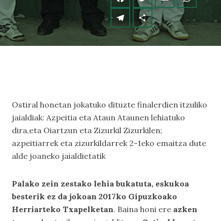
Ostiral honetan jokatuko dituzte finalerdien itzuliko
jaialdiak: Azpeitia eta Ataun Ataunen lehiatuko
dira,eta Oiartzun eta Zizurkil Zizurkilen;
azpeitiarrek eta zizurkildarrek 2-1eko emaitza dute
alde joaneko jaialdietatik
Palako zein zestako lehia bukatuta, eskukoa
besterik ez da jokoan 2017ko Gipuzkoako
Herriarteko Txapelketan
. Baina honi ere
azken