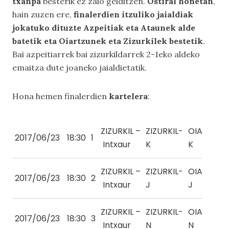
txanpa
besterik ez zaio gelditzen.
Ostiral honetan
,
hain zuzen ere,
finalerdien itzuliko jaialdiak
jokatuko dituzte Azpeitiak eta Ataunek alde
batetik eta Oiartzunek eta Zizurkilek bestetik
.
Bai azpeitiarrek bai zizurkildarrek 2-1eko aldeko
emaitza dute joaneko jaialdietatik.
Hona hemen finalerdien
kartelera
:
ZIZURKIL –
ZIZURKIL-
OIARTZUN
2017/06/23
18:30
1
Intxaur
K
K
ZIZURKIL –
ZIZURKIL-
OIARTZUN
2017/06/23
18:30
2
Intxaur
J
J
ZIZURKIL –
ZIZURKIL-
OIARTZUN
2017/06/23
18:30
3
Intxaur
N
N