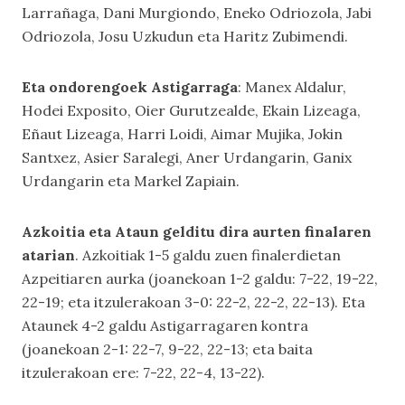
Larrañaga, Dani Murgiondo, Eneko Odriozola, Jabi
Odriozola, Josu Uzkudun eta Haritz Zubimendi.
Eta ondorengoek Astigarraga
: Manex Aldalur,
Hodei Exposito, Oier Gurutzealde, Ekain Lizeaga,
Eñaut Lizeaga, Harri Loidi, Aimar Mujika, Jokin
Santxez, Asier Saralegi, Aner Urdangarin, Ganix
Urdangarin eta Markel Zapiain.
Azkoitia eta Ataun gelditu dira aurten finalaren
atarian
. Azkoitiak 1-5 galdu zuen finalerdietan
Azpeitiaren aurka (joanekoan 1-2 galdu: 7-22, 19-22,
22-19; eta itzulerakoan 3-0: 22-2, 22-2, 22-13). Eta
Ataunek 4-2 galdu Astigarragaren kontra
(joanekoan 2-1: 22-7, 9-22, 22-13; eta baita
itzulerakoan ere: 7-22, 22-4, 13-22).