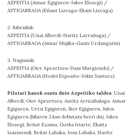
AZPEITIA (Aimar Egiguren-Jakes Elosegi) /
ASTIGARRAGA (Eñaut Lizeaga-Ekain Lizeaga)
2. Jubenilak:
AZPEITIA (Unai Alberdi-Haritz Larrañaga) /
ASTIGARRAGA (Aimar Mujika-Ganix Urdangarin)
3. Nagusiak:
AZPEITIA (Oier Apezetxea-Dani Murgiondo) /
ASTIGARRAGA (Hodei Exposito-Jokin Santxez)
Pilotari hauek osatu dute Azpeitiko taldea
: Unai
Alberdi, Oier Apezetxea, Auritz Arrizabalaga, Aimar
Egiguren, Urtzi Egiguren, Iker Egiguren, Julen
Egiguren (hilaren 24an debutatu berri du), Jakes
Elosegi, Beñat Ezama, Gorka Iriarte, Ekaitz
Isasmendi, Beñat Labaka, Josu Labaka, Haritz