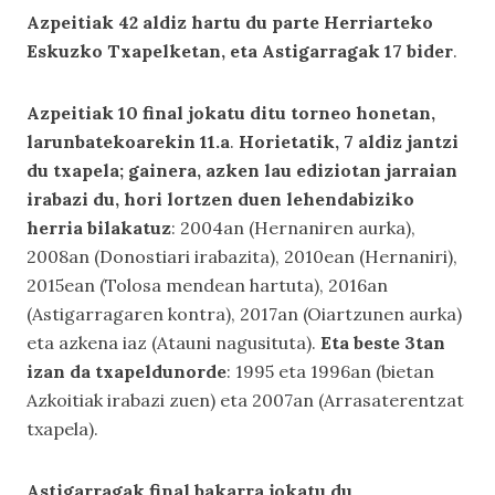
Azpeitiak 42 aldiz hartu du parte Herriarteko
Eskuzko Txapelketan, eta Astigarragak 17 bider
.
Azpeitiak 10 final jokatu ditu torneo honetan,
larunbatekoarekin 11.a
.
Horietatik, 7 aldiz jantzi
du txapela; gainera, azken lau ediziotan jarraian
irabazi du, hori lortzen duen lehendabiziko
herria bilakatuz
: 2004an (Hernaniren aurka),
2008an (Donostiari irabazita), 2010ean (Hernaniri),
2015ean (Tolosa mendean hartuta), 2016an
(Astigarragaren kontra), 2017an (Oiartzunen aurka)
eta azkena iaz (Atauni nagusituta).
Eta beste 3tan
izan da txapeldunorde
: 1995 eta 1996an (bietan
Azkoitiak irabazi zuen) eta 2007an (Arrasaterentzat
txapela).
Astigarragak final bakarra jokatu du