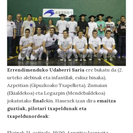
Errendimenduko Udaberri Saria
ere bukatu da (2.
urteko alebinak eta infantilak, eskuz binaka),
Azpeitian (Gipuzkoako Txapelketa), Zumaian
(Ekialdekoa) eta Legazpin (Mendebaldekoa)
jokatutako
final
ekin. Hauexek izan dira
emaitza
guztiak, pilotari txapeldunak eta
txapeldunordeak
:
Ekainak 21, ostirala, 19:00, Azpeitia-Izarraitz.