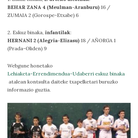
BEHAR ZANA 4 (Meulman-Aranburu)
16 /
ZUMAIA 2 (Gorospe-Etxabe) 6
2. Eskuz binaka,
infantilak
:
HERNANI 2 (Alegria-Elizasu)
18 / AÑORGA 1
(Prada-Oliden) 9
Webgune honetako
Lehiaketa-Errendimendua-Udaberri eskuz binaka
atalean kontsulta daiteke txapelketari buruzko
informazio guztia.