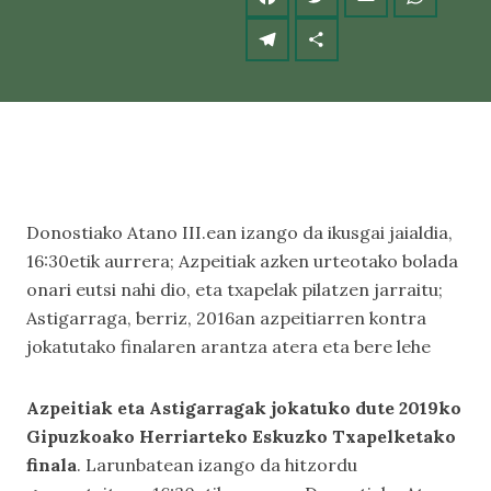
Donostiako Atano III.ean izango da ikusgai jaialdia,
16:30etik aurrera; Azpeitiak azken urteotako bolada
onari eutsi nahi dio, eta txapelak pilatzen jarraitu;
Astigarraga, berriz, 2016an azpeitiarren kontra
jokatutako finalaren arantza atera eta bere lehe
Azpeitiak eta Astigarragak jokatuko dute 2019ko
Gipuzkoako Herriarteko Eskuzko Txapelketako
finala
. Larunbatean izango da hitzordu