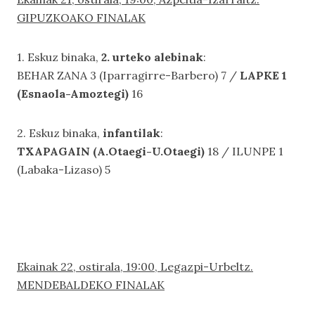
GIPUZKOAKO FINALAK
1. Eskuz binaka,
2. urteko alebinak
:
BEHAR ZANA 3 (Iparragirre-Barbero) 7 /
LAPKE 1
(Esnaola-Amoztegi)
16
2. Eskuz binaka,
infantilak
:
TXAPAGAIN (A.Otaegi-U.Otaegi)
18 / ILUNPE 1
(Labaka-Lizaso) 5
Ekainak 22, ostirala, 19:00, Legazpi-Urbeltz.
MENDEBALDEKO FINALAK