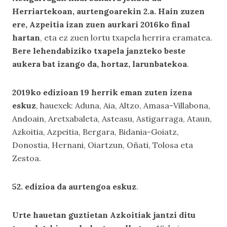
Herriartekoan, aurtengoarekin 2.a.
Hain zuzen
ere, Azpeitia izan zuen aurkari 2016ko final
hartan
, eta ez zuen lortu txapela herrira eramatea.
Bere lehendabiziko txapela janzteko beste
aukera bat izango da, hortaz, larunbatekoa
.
2019ko edizioan 19 herrik eman zuten izena
eskuz
, hauexek: Aduna, Aia, Altzo, Amasa-Villabona,
Andoain, Aretxabaleta, Asteasu, Astigarraga, Ataun,
Azkoitia, Azpeitia, Bergara, Bidania-Goiatz,
Donostia, Hernani, Oiartzun, Oñati, Tolosa eta
Zestoa.
52. edizioa da aurtengoa eskuz
.
Urte hauetan guztietan Azkoitiak jantzi ditu