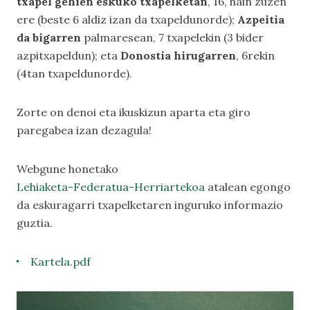
txapel gehien eskuko txapelketan
, 16, hain zuzen
ere (beste 6 aldiz izan da txapeldunorde);
Azpeitia
da bigarren
palmaresean, 7 txapelekin (3 bider
azpitxapeldun); eta
Donostia hirugarren
, 6rekin
(4tan txapeldunorde).
Zorte on denoi eta ikuskizun aparta eta giro
paregabea izan dezagula!
Webgune honetako
Lehiaketa-Federatua-Herriartekoa
atalean egongo
da eskuragarri txapelketaren inguruko informazio
guztia.
Kartela.pdf