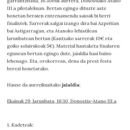
garrantzitsua, 16:30etik aurrera, Donostiako Atano
III.a pilotalekuan. Bertan egingo dituzte aste
honetan beraien entrenamendu saioak bi herri
finalistek. Sarrerak salgai izango dira bai Azpeitian
bai Astigarragan, eta Atanoko lehiatilean
larunbatean bertan (Kantxako sarrerak 10€ eta
goiko solairukoak 5€). Material hautaketa finalaren
egunean bertan egingo dute, jaialdia hasi baino
lehenago. Eta, orokorrean, dena da prest festa
berezi honetarako.
Hauxe da aurreikusitako
jaialdia
:
Ekainak 29, larunbata, 16:30, Donostia-Atano III.a
1. Kadeteak: