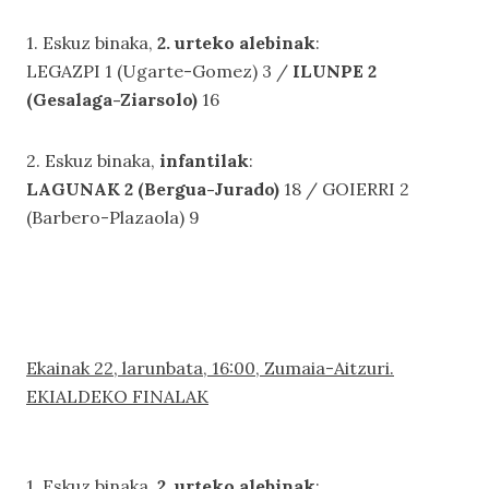
1. Eskuz binaka,
2. urteko alebinak
:
LEGAZPI 1 (Ugarte-Gomez) 3 /
ILUNPE 2
(Gesalaga-Ziarsolo)
16
2. Eskuz binaka,
infantilak
:
LAGUNAK 2 (Bergua-Jurado)
18 / GOIERRI 2
(Barbero-Plazaola) 9
Ekainak 22, larunbata, 16:00, Zumaia-Aitzuri.
EKIALDEKO FINALAK
1. Eskuz binaka,
2. urteko alebinak
: