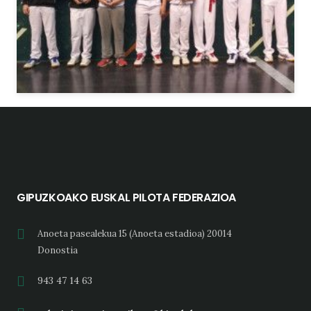
GIPUZKOAKO EUSKAL PILOTA FEDERAZIOA
Anoeta pasealekua 15 (Anoeta estadioa) 20014
Donostia
943 47 14 63