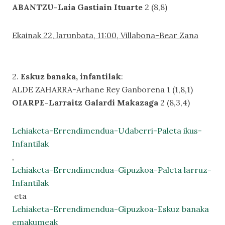
ABANTZU-Laia Gastiain Ituarte
2 (8,8)
Ekainak 22, larunbata, 11:00, Villabona-Bear Zana
2.
Eskuz banaka, infantilak
:
ALDE ZAHARRA-Arhane Rey Ganborena 1 (1,8,1)
OIARPE-Larraitz Galardi Makazaga
2 (8,3,4)
Lehiaketa-Errendimendua-Udaberri-Paleta ikus-
Infantilak
,
Lehiaketa-Errendimendua-Gipuzkoa-Paleta larruz-
Infantilak
eta
Lehiaketa-Errendimendua-Gipuzkoa-Eskuz banaka
emakumeak