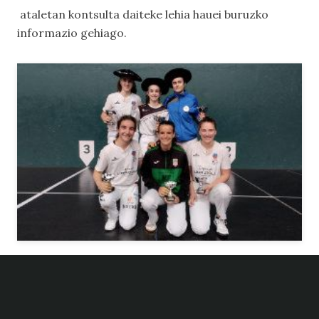
ataletan kontsulta daiteke lehia hauei buruzko
informazio gehiago.