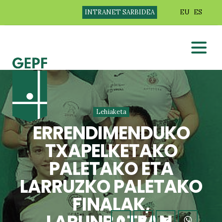
INTRANET SARBIDEA
EU
ES
Lehiaketa
ERRENDIMENDUKO
TXAPELKETAKO
PALETAKO ETA
LARRUZKO PALETAKO
FINALAK,