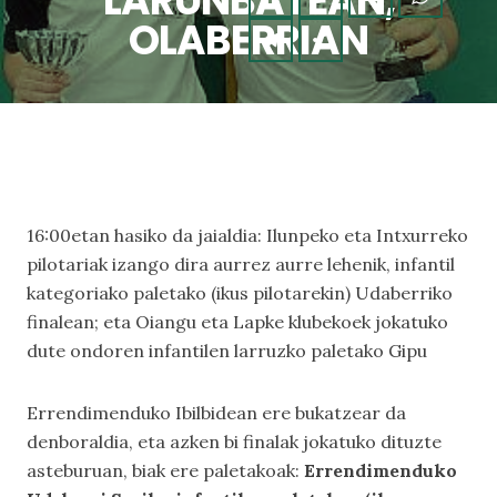
LARUNBATEAN,
OLABERRIAN
16:00etan hasiko da jaialdia: Ilunpeko eta Intxurreko
pilotariak izango dira aurrez aurre lehenik, infantil
kategoriako paletako (ikus pilotarekin) Udaberriko
finalean; eta Oiangu eta Lapke klubekoek jokatuko
dute ondoren infantilen larruzko paletako Gipu
Errendimenduko Ibilbidean ere bukatzear da
denboraldia, eta azken bi finalak jokatuko dituzte
asteburuan, biak ere paletakoak:
Errendimenduko