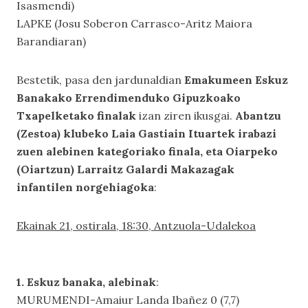
Isasmendi)
LAPKE (Josu Soberon Carrasco-Aritz Maiora
Barandiaran)
Bestetik, pasa den jardunaldian
Emakumeen Eskuz
Banakako Errendimenduko Gipuzkoako
Txapelketako finalak
izan ziren ikusgai.
Abantzu
(Zestoa) klubeko Laia Gastiain Ituartek irabazi
zuen alebinen kategoriako finala, eta Oiarpeko
(Oiartzun) Larraitz Galardi Makazagak
infantilen norgehiagoka
:
Ekainak 21, ostirala, 18:30, Antzuola-Udalekoa
1. Eskuz banaka, alebinak
:
MURUMENDI-Amaiur Landa Ibañez 0 (7,7)