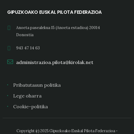
GIPUZKOAKO EUSKAL PILOTA FEDERAZIOA
Anoeta pasealekua 15 (Anoeta estadioa) 20014
Donostia
943 47 14 63
administrazioa.pilota@kirolak.net
Pribatutasun politika
Lege oharra
Cookie-politika
Copyright (c) 2025 Gipuzkoako Euskal Pilota Federazioa -