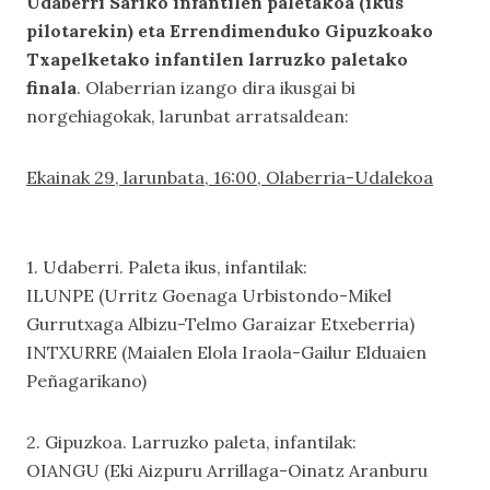
Udaberri Sariko infantilen paletakoa (ikus
pilotarekin) eta
Errendimenduko Gipuzkoako
Txapelketako infantilen larruzko paletako
finala
. Olaberrian izango dira ikusgai bi
norgehiagokak, larunbat arratsaldean:
Ekainak 29, larunbata, 16:00, Olaberria-Udalekoa
1. Udaberri. Paleta ikus, infantilak:
ILUNPE (Urritz Goenaga Urbistondo-Mikel
Gurrutxaga Albizu-Telmo Garaizar Etxeberria)
INTXURRE (Maialen Elola Iraola-Gailur Elduaien
Peñagarikano)
2. Gipuzkoa. Larruzko paleta, infantilak:
OIANGU (Eki Aizpuru Arrillaga-Oinatz Aranburu