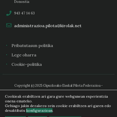
Donostia
943 47 14 63
administrazioa.pilota@kirolak.net
Pribatutasun politika
Lege oharra
Cookie-politika
Copyright (c) 2025 Gipuzkoako Euskal Pilota Federazioa -
Federación Guipuzcoana de Pelota Vasca
Cookieak erabiltzen ari gara gure webgunean esperientzia
onena emateko.
Gehiago jakin dezakezu zein cookie erabiltzen ari garen edo
desaktibatu
konfigurazioan
.