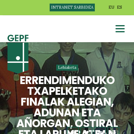
INTRANET SARBIDEA
EU
ES
Lehiaketa
ERRENDIMENDUKO
TXAPELKETAKO
FINALAK ALEGIAN,
ADUNAN ETA
AÑORGAN, OSTIRAL