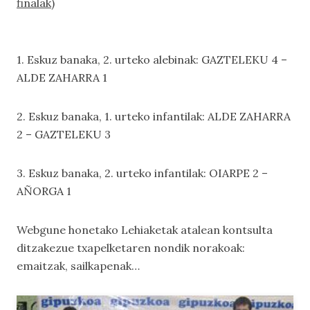
finalak)
1. Eskuz banaka, 2. urteko alebinak: GAZTELEKU 4 –
ALDE ZAHARRA 1
2. Eskuz banaka, 1. urteko infantilak: ALDE ZAHARRA
2 – GAZTELEKU 3
3. Eskuz banaka, 2. urteko infantilak: OIARPE 2 –
AÑORGA 1
Webgune honetako
Lehiaketak
atalean kontsulta
ditzakezue txapelketaren nondik norakoak:
emaitzak, sailkapenak…