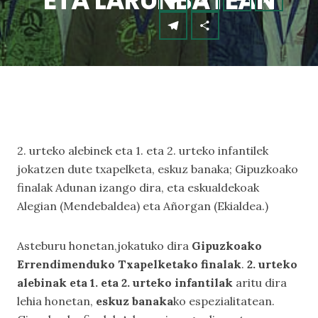
ETA LARUNBATEAN
2. urteko alebinek eta 1. eta 2. urteko infantilek
jokatzen dute txapelketa, eskuz banaka; Gipuzkoako
finalak Adunan izango dira, eta eskualdekoak
Alegian (Mendebaldea) eta Añorgan (Ekialdea.)
Asteburu honetan,jokatuko dira
Gipuzkoako
Errendimenduko Txapelketako finalak
.
2. urteko
alebinak eta 1. eta 2. urteko infantilak
aritu dira
lehia honetan,
eskuz banaka
ko espezialitatean.