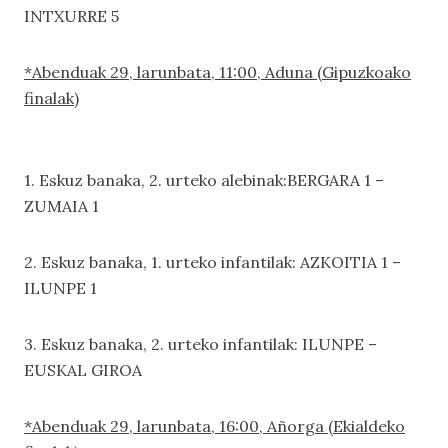
INTXURRE 5
*Abenduak 29, larunbata, 11:00, Aduna (Gipuzkoako
finalak)
1. Eskuz banaka, 2. urteko alebinak:BERGARA 1 –
ZUMAIA 1
2. Eskuz banaka, 1. urteko infantilak: AZKOITIA 1 –
ILUNPE 1
3. Eskuz banaka, 2. urteko infantilak: ILUNPE –
EUSKAL GIROA
*Abenduak 29, larunbata, 16:00, Añorga (Ekialdeko