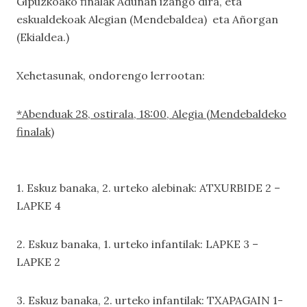
Gipuzkoako finalak Adunan izango dira, eta
eskualdekoak Alegian (Mendebaldea) eta Añorgan
(Ekialdea.)
Xehetasunak, ondorengo lerrootan:
*Abenduak 28, ostirala, 18:00, Alegia (Mendebaldeko
finalak)
1. Eskuz banaka, 2. urteko alebinak: ATXURBIDE 2 –
LAPKE 4
2. Eskuz banaka, 1. urteko infantilak: LAPKE 3 –
LAPKE 2
3. Eskuz banaka, 2. urteko infantilak: TXAPAGAIN 1-