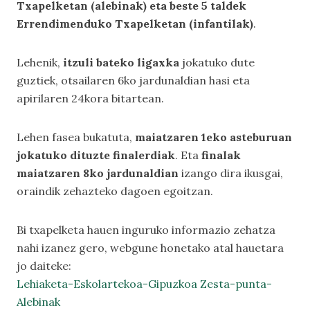
Txapelketan (alebinak) eta beste 5 taldek
Errendimenduko Txapelketan (infantilak)
.
Lehenik,
itzuli bateko ligaxka
jokatuko dute
guztiek, otsailaren 6ko jardunaldian hasi eta
apirilaren 24kora bitartean.
Lehen fasea bukatuta,
maiatzaren 1eko asteburuan
jokatuko dituzte finalerdiak
. Eta
finalak
maiatzaren 8ko jardunaldian
izango dira ikusgai,
oraindik zehazteko dagoen egoitzan.
Bi txapelketa hauen inguruko informazio zehatza
nahi izanez gero, webgune honetako atal hauetara
jo daiteke:
Lehiaketa-Eskolartekoa-Gipuzkoa Zesta-punta-
Alebinak