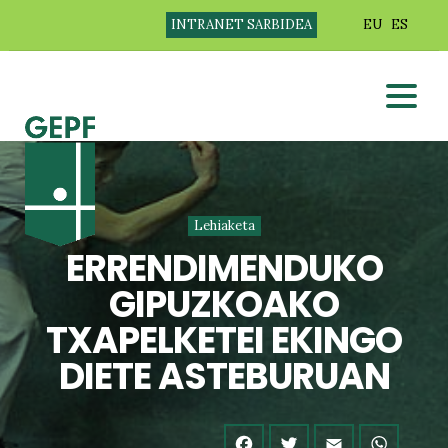
INTRANET SARBIDEA
EU
ES
Lehiaketa
ERRENDIMENDUKO
GIPUZKOAKO
TXAPELKETEI EKINGO
DIETE ASTEBURUAN