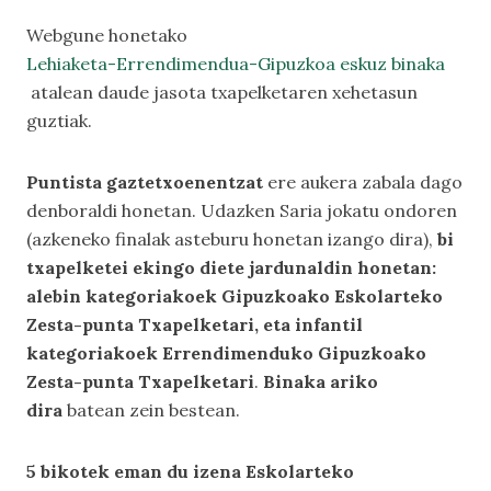
Webgune honetako
Lehiaketa-Errendimendua-Gipuzkoa eskuz binaka
atalean daude jasota txapelketaren xehetasun
guztiak.
Puntista gaztetxoenentzat
ere aukera zabala dago
denboraldi honetan. Udazken Saria jokatu ondoren
(azkeneko finalak asteburu honetan izango dira),
bi
txapelketei ekingo diete jardunaldin honetan:
alebin kategoriakoek Gipuzkoako Eskolarteko
Zesta-punta Txapelketari, eta infantil
kategoriakoek Errendimenduko Gipuzkoako
Zesta-punta Txapelketari
.
Binaka ariko
dira
batean zein bestean.
5 bikotek eman du izena Eskolarteko