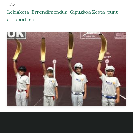
eta
Lehiaketa-Errendimendua-Gipuzkoa Zesta-punt
a-Infantilak
.