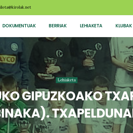
ilota@kirolak.net
DOKUMENTUAK
BERRIAK
LEHIAKETA
KLUBAK
Lehiaketa
KO GIPUZKOAKO TXAP
BINAKA). TXAPELDUNA