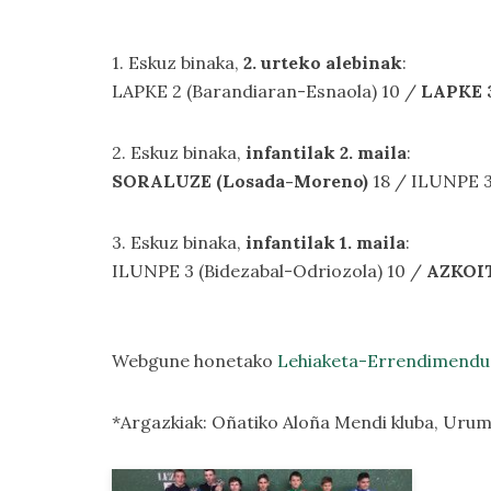
1. Eskuz binaka,
2. urteko alebinak
:
LAPKE 2 (Barandiaran-Esnaola) 10 /
LAPKE 3
2. Eskuz binaka,
infantilak 2. maila
:
SORALUZE (Losada-Moreno)
18 / ILUNPE 3
3. Eskuz binaka,
infantilak 1. maila
:
ILUNPE 3 (Bidezabal-Odriozola) 10 /
AZKOITI
Webgune honetako
Lehiaketa-Errendimendu
*Argazkiak: Oñatiko Aloña Mendi kluba, Urum