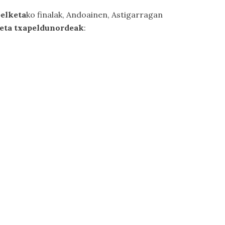
elketa
ko finalak, Andoainen, Astigarragan
k eta txapeldunordeak
: