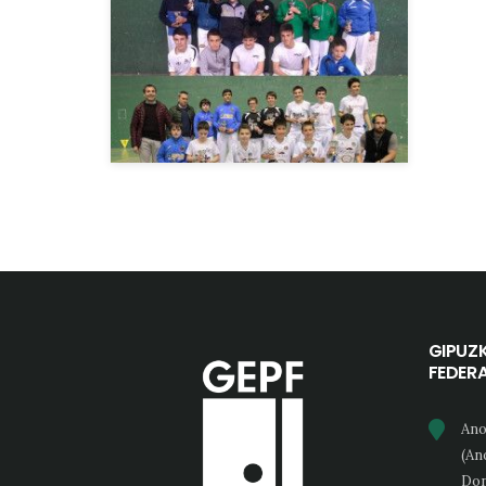
GIPUZ
FEDER
Ano
(An
Don