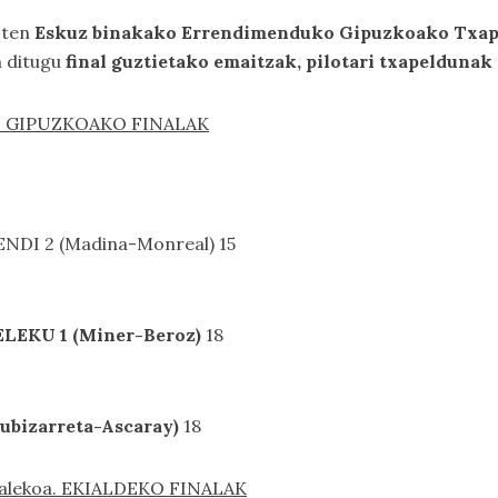
zten
Eskuz binakako Errendimenduko Gipuzkoako Txap
n ditugu
final guztietako emaitzak, pilotari txapelduna
ate. GIPUZKOAKO FINALAK
DI 2 (Madina-Monreal) 15
LEKU 1 (Miner-Beroz)
18
ubizarreta-Ascaray)
18
Udalekoa. EKIALDEKO FINALAK