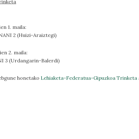
rinketa
n 1. maila:
ANI 2 (Huizi-Araiztegi)
en 2. maila:
 3 (Urdangarin-Balerdi)
webgune honetako
Lehiaketa-Federatua-Gipuzkoa Trinketa