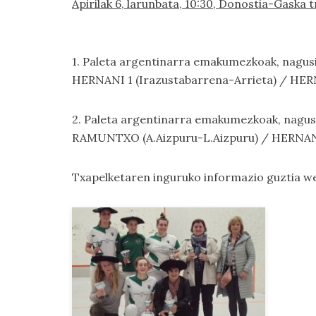
Apirilak 6, larunbata, 10:30, Donostia-Gaska t
1. Paleta argentinarra emakumezkoak, nagusie
HERNANI 1 (Irazustabarrena-Arrieta) / HERN
2. Paleta argentinarra emakumezkoak, nagusi
RAMUNTXO (A.Aizpuru-L.Aizpuru) / HERNANI
Txapelketaren inguruko informazio guztia 