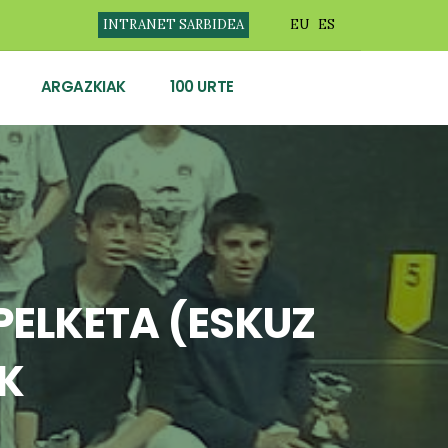
INTRANET SARBIDEA
EU
ES
ARGAZKIAK
100 URTE
ELKETA (ESKUZ
K