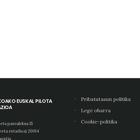
Pribatutasun politika
KOAKO EUSKAL PILOTA
AZIOA
Lege oharra
Cookie-politika
eta pasealekua 15
oeta estadioa) 20014
ostia