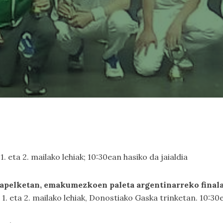
 eta 2. mailako lehiak; 10:30ean hasiko da jaialdia
pelketan, emakumezkoen paleta argentinarreko final
. eta 2. mailako lehiak, Donostiako Gaska trinketan. 10:30e