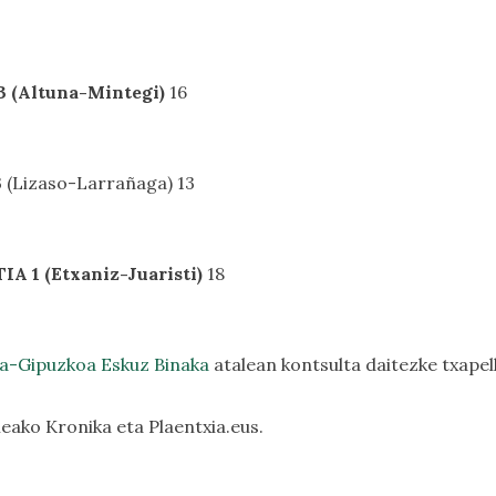
 (Altuna-Mintegi)
16
 (Lizaso-Larrañaga) 13
A 1 (Etxaniz-Juaristi)
18
a-Gipuzkoa Eskuz Binaka
atalean kontsulta daitezke txapel
eako Kronika eta Plaentxia.eus.