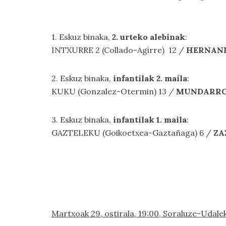
1. Eskuz binaka,
2. urteko alebinak
:
INTXURRE 2 (Collado-Agirre) 12 /
HERNANI 
2. Eskuz binaka,
infantilak 2. maila
:
KUKU (Gonzalez-Otermin) 13 /
MUNDARRO 
3. Eskuz binaka,
infantilak 1. maila
:
GAZTELEKU (Goikoetxea-Gaztañaga) 6 /
ZA
Martxoak 29, ostirala, 19:00, Soraluze-U