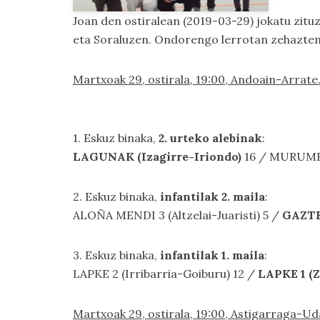
Joan den ostiralean (2019-03-29) jokatu zitu
eta Soraluzen. Ondorengo lerrotan zehazte
Martxoak 29, ostirala, 19:00, Andoain-Arr
1. Eskuz binaka,
2. urteko alebinak
:
LAGUNAK (Izagirre-Iriondo)
16 / MURUMEN
2. Eskuz binaka,
infantilak 2. maila
:
ALOÑA MENDI 3 (Altzelai-Juaristi) 5 /
GAZTE
3. Eskuz binaka,
infantilak 1. maila
:
LAPKE 2 (Irribarria-Goiburu) 12 /
LAPKE 1 (Z
Martxoak 29, ostirala, 19:00, Astigarraga-