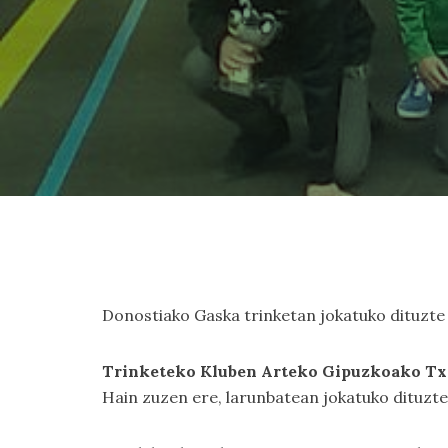
Donostiako Gaska trinketan jokatuko dituzte 1.
Trinketeko Kluben Arteko Gipuzkoako Txa
Hain zuzen ere, larunbatean jokatuko dituzte 1