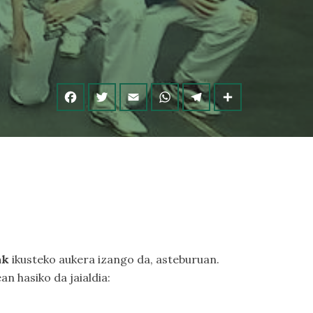
ak
ikusteko aukera izango da, asteburuan.
an hasiko da jaialdia: