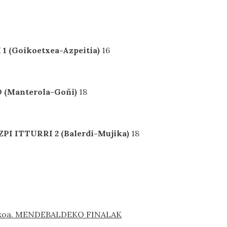
1 (Goikoetxea-Azpeitia)
16
(Manterola-Goñi)
18
ZPI ITTURRI 2 (Balerdi-Mujika)
18
dalekoa. MENDEBALDEKO FINALAK