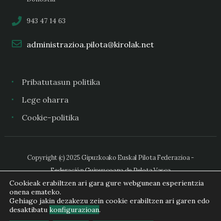
943 47 14 63
administrazioa.pilota@kirolak.net
Pribatutasun politika
Lege oharra
Cookie-politika
Copyright (c) 2025 Gipuzkoako Euskal Pilota Federazioa -
Federación Guipuzcoana de Pelota Vasca
Cookieak erabiltzen ari gara gure webgunean esperientzia
onena emateko.
Gehiago jakin dezakezu zein cookie erabiltzen ari garen edo
desaktibatu
konfigurazioan
.