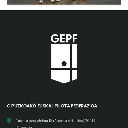
GIPUZKOAKO EUSKAL PILOTA FEDERAZIOA
Anoeta pasealekua 15 (Anoeta estadioa) 20014
Donostia