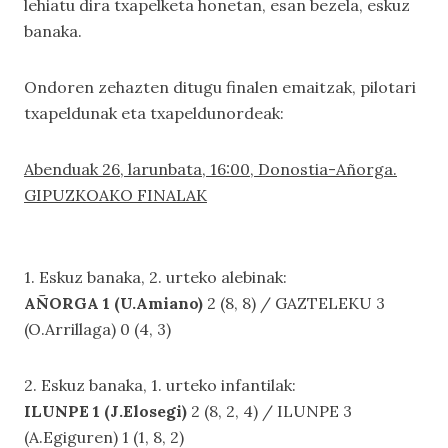
lehiatu dira txapelketa honetan, esan bezela, eskuz
banaka.
Ondoren zehazten ditugu finalen emaitzak, pilotari
txapeldunak eta txapeldunordeak:
Abenduak 26, larunbata, 16:00, Donostia-Añorga.
GIPUZKOAKO FINALAK
1. Eskuz banaka, 2. urteko alebinak:
AÑORGA 1 (U.Amiano)
2 (8, 8) / GAZTELEKU 3
(O.Arrillaga) 0 (4, 3)
2. Eskuz banaka, 1. urteko infantilak:
ILUNPE 1 (J.Elosegi)
2 (8, 2, 4) / ILUNPE 3
(A.Egiguren) 1 (1, 8, 2)