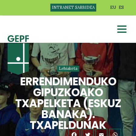
INTRANET SARBIDEA
EU
ES
Lehiaketa
ERRENDIMENDUKO
GIPUZKOAKO
TXAPELKETA (ESKUZ
BANAKA).
TXAPELDUNAK