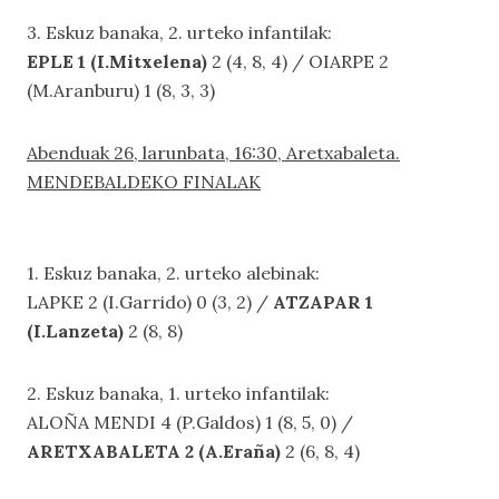
3. Eskuz banaka, 2. urteko infantilak:
EPLE 1 (I.Mitxelena)
2 (4, 8, 4) / OIARPE 2
(M.Aranburu) 1 (8, 3, 3)
Abenduak 26, larunbata, 16:30, Aretxabaleta.
MENDEBALDEKO FINALAK
1. Eskuz banaka, 2. urteko alebinak:
LAPKE 2 (I.Garrido) 0 (3, 2) /
ATZAPAR 1
(I.Lanzeta)
2 (8, 8)
2. Eskuz banaka, 1. urteko infantilak:
ALOÑA MENDI 4 (P.Galdos) 1 (8, 5, 0) /
ARETXABALETA 2 (A.Eraña)
2 (6, 8, 4)