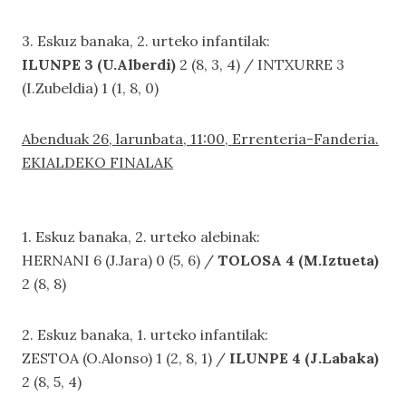
3. Eskuz banaka, 2. urteko infantilak:
ILUNPE 3 (U.Alberdi)
2 (8, 3, 4) / INTXURRE 3
(I.Zubeldia) 1 (1, 8, 0)
Abenduak 26, larunbata, 11:00, Errenteria-Fanderia.
EKIALDEKO FINALAK
1. Eskuz banaka, 2. urteko alebinak:
HERNANI 6 (J.Jara) 0 (5, 6) /
TOLOSA 4 (M.Iztueta)
2 (8, 8)
2. Eskuz banaka, 1. urteko infantilak:
ZESTOA (O.Alonso) 1 (2, 8, 1) /
ILUNPE 4 (J.Labaka)
2 (8, 5, 4)