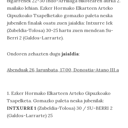
bigarrenek 22-30 Indo-Arrillaga bikotearen aurka 2.
mailako lehian. Ezker Hormako Elkarteen Arteko
Gipuzkoako Txapelketako gomazko paleta neska
jubenilen finalak osatu zuen jaialdia: Intxurre 1ek
(Zubeldia-Tolosa) 30-25 hartu zuen mendean Su-
Berri 2 (Galdos-Larrarte).
Ondoren zehazten dugu
jaialdia
:
Abenduak 26, larunbata, 17:00, Donostia-Atano III.a
1. Ezker Hormako Elkarteen Arteko Gipuzkoako
Txapelketa. Gomazko paleta neska jubenilak:
INTXURRE 1
(Zubeldia-Tolosa) 30 / SU-BERRI 2
(Galdos-Larrarte) 25