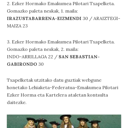
2. Ezker Hormako Emakumea Pilotari Txapelketa.
Gomazko paleta neskak, 1. maila:
IRAZUSTABARRENA-EIZMENDI
30 / ARAIZTEGI-
MAIZA 23
3. Ezker Hormako Emakumea Pilotari Txapelketa.
Gomazko paleta neskak, 2. maila:
INDO-ARRILLAGA 22 /
SAN SEBASTIAN-
GABIRONDO
30
Txapelketak utzitako datu guztiak webgune
honetako
Lehiaketa-Federatua-Emakumea Pilotari
Ezker Horma
eta
Kartelera
ataletan kontsulta
daitezke.