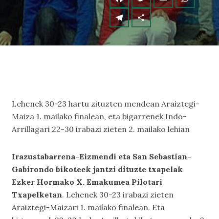
Lehenek 30-23 hartu zituzten mendean Araiztegi-
Maiza 1. mailako finalean, eta bigarrenek Indo-
Arrillagari 22-30 irabazi zieten 2. mailako lehian
Irazustabarrena-Eizmendi eta San Sebastian-
Gabirondo bikoteek jantzi dituzte txapelak
Ezker Hormako X. Emakumea Pilotari
Txapelketan
. Lehenek 30-23 irabazi zieten
Araiztegi-Maizari 1. mailako finalean. Eta