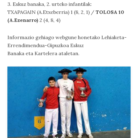
3. Eskuz banaka, 2. urteko infantilak:
TXAPAGAIN (A.Etxeberria) 1 (8, 2, 1) /
TOLOSA 10
(A.Ezenarro)
2 (4, 8, 4)
Informazio gehiago webgune honetako
Lehiaketa-
Errendimendua-Gipuzkoa Eskuz
Banaka
eta
Kartelera
ataletan.