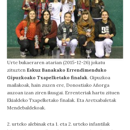
Urte bukaeraren atarian (2015-12-26) jokatu
zituzten
Eskuz Banakako Errendimenduko
Gipuzkoako Txapelketako finalak
. Gipuzkoa
mailakoak, hain zuzen ere, Donostiako Añorga
auzoan izan ziren ikusgai. Errenteriak hartu zituen
Ekialdeko Txapelketako finalak. Eta Aretxabaletak
Mendebaldekoak.
2. urteko alebinak eta 1. eta 2. urteko infantilak