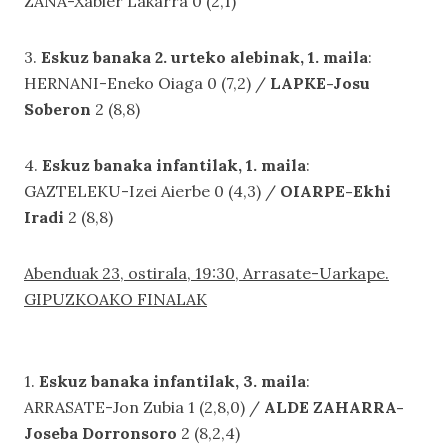
ZANA-Xabier Lakarra 0 (2,1)
3.
Eskuz banaka 2. urteko alebinak, 1. maila
:
HERNANI-Eneko Oiaga 0 (7,2) /
LAPKE-Josu
Soberon
2 (8,8)
4.
Eskuz banaka infantilak, 1. maila
:
GAZTELEKU-Izei Aierbe 0 (4,3) /
OIARPE-Ekhi
Iradi
2 (8,8)
Abenduak 23, ostirala, 19:30, Arrasate-Uarkape.
GIPUZKOAKO FINALAK
1.
Eskuz banaka infantilak, 3. maila
:
ARRASATE-Jon Zubia 1 (2,8,0) /
ALDE ZAHARRA-
Joseba Dorronsoro
2 (8,2,4)