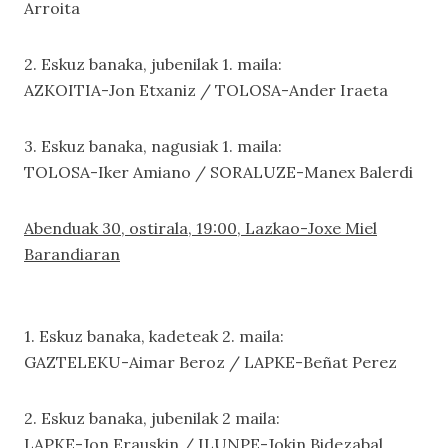
Arroita
2. Eskuz banaka, jubenilak 1. maila:
AZKOITIA-Jon Etxaniz / TOLOSA-Ander Iraeta
3. Eskuz banaka, nagusiak 1. maila:
TOLOSA-Iker Amiano / SORALUZE-Manex Balerdi
Abenduak 30, ostirala, 19:00, Lazkao-Joxe Miel
Barandiaran
1. Eskuz banaka, kadeteak 2. maila:
GAZTELEKU-Aimar Beroz / LAPKE-Beñat Perez
2. Eskuz banaka, jubenilak 2 maila:
LAPKE-Jon Erauskin / ILUNPE-Jokin Bidezabal