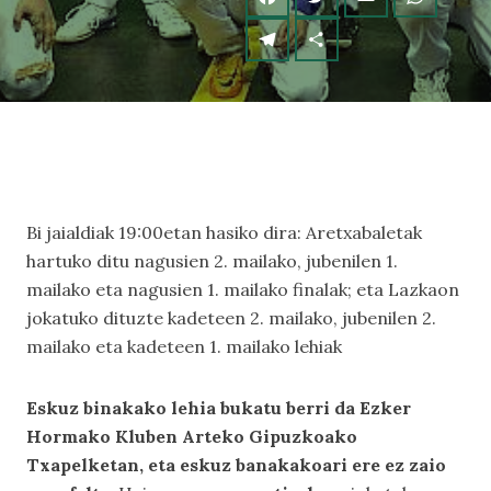
Bi jaialdiak 19:00etan hasiko dira: Aretxabaletak
hartuko ditu nagusien 2. mailako, jubenilen 1.
mailako eta nagusien 1. mailako finalak; eta Lazkaon
jokatuko dituzte kadeteen 2. mailako, jubenilen 2.
mailako eta kadeteen 1. mailako lehiak
Eskuz binakako lehia bukatu berri da Ezker
Hormako Kluben Arteko Gipuzkoako
Txapelketan, eta eskuz banakakoari ere ez zaio