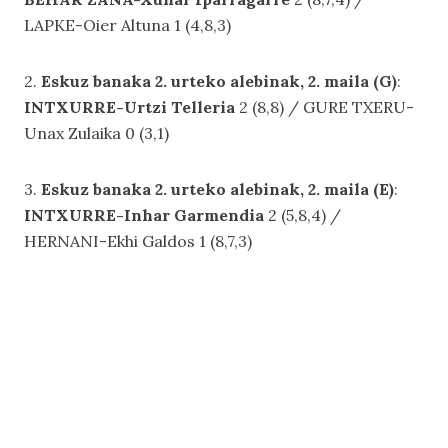
LAPKE-Oier Altuna 1 (4,8,3)
2.
Eskuz banaka 2. urteko alebinak, 2. maila (G)
:
INTXURRE-Urtzi Telleria
2 (8,8) / GURE TXERU-
Unax Zulaika 0 (3,1)
3.
Eskuz banaka 2. urteko alebinak, 2. maila (E)
:
INTXURRE-Inhar Garmendia
2 (5,8,4) /
HERNANI-Ekhi Galdos 1 (8,7,3)