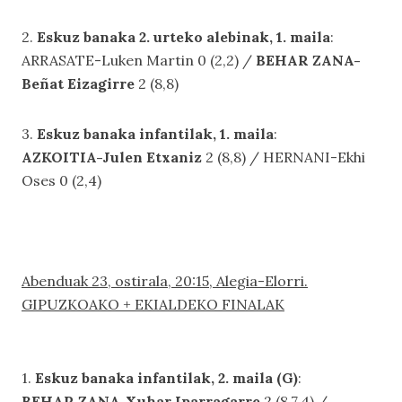
2.
Eskuz banaka 2. urteko alebinak, 1. maila
:
ARRASATE-Luken Martin 0 (2,2) /
BEHAR ZANA-
Beñat Eizagirre
2 (8,8)
3.
Eskuz banaka infantilak, 1. maila
:
AZKOITIA-Julen Etxaniz
2 (8,8) / HERNANI-Ekhi
Oses 0 (2,4)
Abenduak 23, ostirala, 20:15, Alegia-Elorri.
GIPUZKOAKO + EKIALDEKO FINALAK
1.
Eskuz banaka infantilak, 2. maila (G)
:
BEHAR ZANA-Xuhar Iparragarre
2 (8,7,4) /