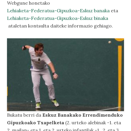
Webgune honetako
Lehiaketa-Federatua-Gipuzkoa-Eskuz banaka
eta
Lehiaketa-Federatua-Gipuzkoa-Eskuz binaka
ataletan kontsulta daiteke informazio gehiago.
Bukatu berri da
Eskuz Banakako Errendimenduko
Gipuzkoako Txapelketa
(2. urteko alebinak -1. eta
2. mailan- eta 1. eta 2. urteko infantilak -1., 2. eta 3.