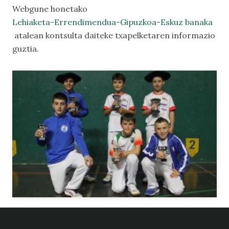
Webgune honetako
Lehiaketa-Errendimendua-Gipuzkoa-Eskuz banaka
atalean kontsulta daiteke txapelketaren informazio
guztia.