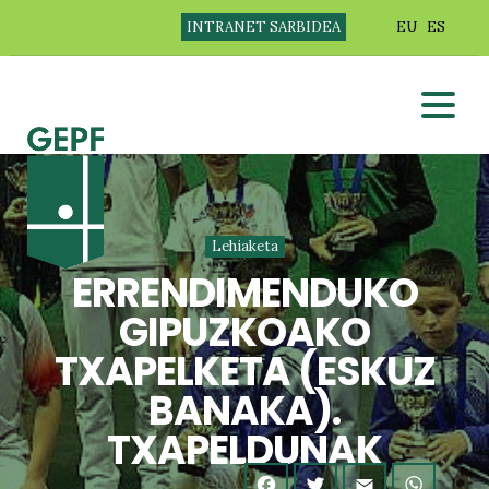
INTRANET SARBIDEA
EU
ES
Lehiaketa
ERRENDIMENDUKO
GIPUZKOAKO
TXAPELKETA (ESKUZ
BANAKA).
TXAPELDUNAK