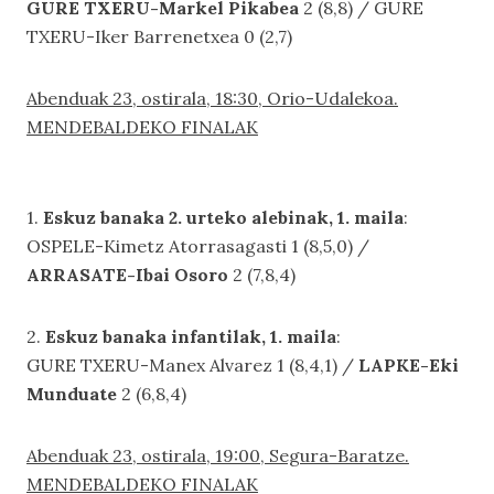
GURE TXERU-Markel Pikabea
2 (8,8) / GURE
TXERU-Iker Barrenetxea 0 (2,7)
Abenduak 23, ostirala, 18:30, Orio-Udalekoa.
MENDEBALDEKO FINALAK
1.
Eskuz banaka 2. urteko alebinak, 1. maila
:
OSPELE-Kimetz Atorrasagasti 1 (8,5,0) /
ARRASATE-Ibai Osoro
2 (7,8,4)
2.
Eskuz banaka infantilak, 1. maila
:
GURE TXERU-Manex Alvarez 1 (8,4,1) /
LAPKE-Eki
Munduate
2 (6,8,4)
Abenduak 23, ostirala, 19:00, Segura-Baratze.
MENDEBALDEKO FINALAK