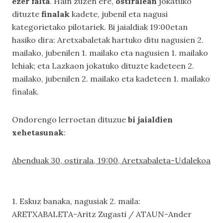
ezer falta
. Hain zuzen ere,
ostiralean
jokatuko
dituzte
finalak
kadete, jubenil eta nagusi
kategorietako pilotariek. Bi jaialdiak 19:00etan
hasiko dira: Aretxabaletak hartuko ditu nagusien 2.
mailako, jubenilen 1. mailako eta nagusien 1. mailako
lehiak; eta Lazkaon jokatuko dituzte kadeteen 2.
mailako, jubenilen 2. mailako eta kadeteen 1. mailako
finalak.
Ondorengo lerroetan dituzue
bi jaialdien
xehetasunak
:
Abenduak 30, ostirala, 19:00, Aretxabaleta-Udalekoa
1. Eskuz banaka, nagusiak 2. maila:
ARETXABALETA-Aritz Zugasti / ATAUN-Ander