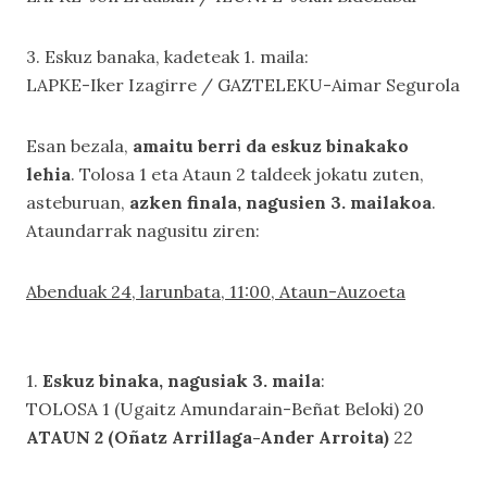
3. Eskuz banaka, kadeteak 1. maila:
LAPKE-Iker Izagirre / GAZTELEKU-Aimar Segurola
Esan bezala,
amaitu berri da eskuz binakako
lehia
. Tolosa 1 eta Ataun 2 taldeek jokatu zuten,
asteburuan,
azken finala, nagusien 3. mailakoa
.
Ataundarrak nagusitu ziren:
Abenduak 24, larunbata, 11:00, Ataun-Auzoeta
1.
Eskuz binaka, nagusiak 3. maila
:
TOLOSA 1 (Ugaitz Amundarain-Beñat Beloki) 20
ATAUN 2 (Oñatz Arrillaga-Ander Arroita)
22