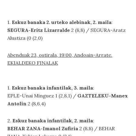
1.
Eskuz banaka 2. urteko alebinak, 2. maila
:
SEGURA-Eritz Lizarralde
2 (8,8) / SEGURA-Aratz
Alustiza (0 (2,0)
Abenduak 23, ostirala, 19:00, Andoain-Arrate.
EKIALDEKO FINALAK
1.
Eskuz banaka infantilak, 3. maila
:
EPLE-Unai Minguez 1 (2,8,1) /
GAZTELEKU-Manex
Antolin
2 (8,6,4)
2.
Eskuz banaka infantilak, 2. maila
:
BEHAR ZANA-Imanol Zufiria
2 (8,8) / BEHAR