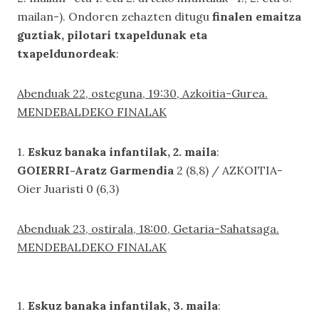
mailan-). Ondoren zehazten ditugu
finalen emaitza
guztiak, pilotari txapeldunak eta
txapeldunordeak
:
Abenduak 22, osteguna, 19:30, Azkoitia-Gurea.
MENDEBALDEKO FINALAK
1.
Eskuz banaka infantilak, 2. maila
:
GOIERRI-Aratz Garmendia
2 (8,8) / AZKOITIA-
Oier Juaristi 0 (6,3)
Abenduak 23, ostirala, 18:00, Getaria-Sahatsaga.
MENDEBALDEKO FINALAK
1.
Eskuz banaka infantilak, 3. maila
: