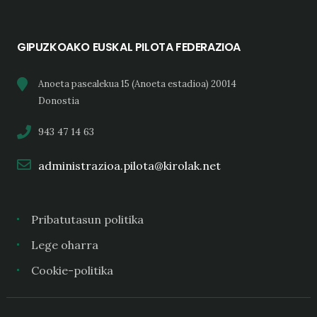
GIPUZKOAKO EUSKAL PILOTA FEDERAZIOA
Anoeta pasealekua 15 (Anoeta estadioa) 20014
Donostia
943 47 14 63
administrazioa.pilota@kirolak.net
Pribatutasun politika
Lege oharra
Cookie-politika