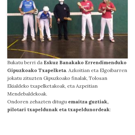
Bukatu berri da
Eskuz Banakako Errendimenduko
Gipuzkoako Txapelketa
. Azkoitian eta Elgoibarren
jokatu zituzten Gipuzkoako finalak, Tolosan
Ekialdeko txapelketakoak, eta Azpeitian
Mendebaldekoak.
Ondoren zehazten ditugu
emaitza guztiak,
pilotari txapeldunak eta txapeldunordeak
: