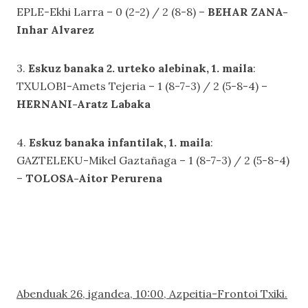
EPLE-Ekhi Larra – 0 (2-2) / 2 (8-8) –
BEHAR ZANA-
Inhar Alvarez
3.
Eskuz banaka 2. urteko alebinak, 1. maila
:
TXULOBI-Amets Tejeria – 1 (8-7-3) / 2 (5-8-4) –
HERNANI-Aratz Labaka
4.
Eskuz banaka infantilak, 1. maila
:
GAZTELEKU-Mikel Gaztañaga – 1 (8-7-3) / 2 (5-8-4)
–
TOLOSA-Aitor Perurena
Abenduak 26, igandea, 10:00, Azpeitia-Frontoi Txiki.