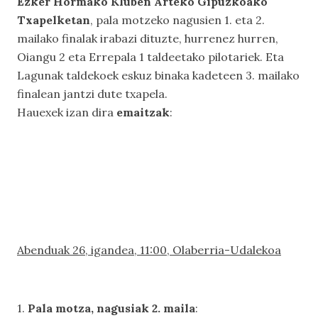
Ezker Hormako Kluben Arteko Gipuzkoako
Txapelketan
, pala motzeko nagusien 1. eta 2.
mailako finalak irabazi dituzte, hurrenez hurren,
Oiangu 2 eta Errepala 1 taldeetako pilotariek. Eta
Lagunak taldekoek eskuz binaka kadeteen 3. mailako
finalean jantzi dute txapela.
Hauexek izan dira
emaitzak
:
Abenduak 26, igandea, 11:00, Olaberria-Udalekoa
1.
Pala motza, nagusiak 2. maila
: