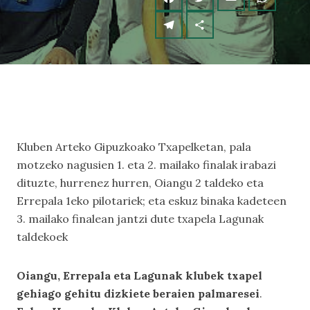
Kluben Arteko Gipuzkoako Txapelketan, pala
motzeko nagusien 1. eta 2. mailako finalak irabazi
dituzte, hurrenez hurren, Oiangu 2 taldeko eta
Errepala 1eko pilotariek; eta eskuz binaka kadeteen
3. mailako finalean jantzi dute txapela Lagunak
taldekoek
Oiangu, Errepala eta Lagunak klubek txapel
gehiago gehitu dizkiete beraien palmaresei
.