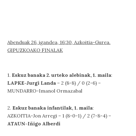
Abenduak 26, igandea, 16:30, Azkoitia-Gurea.
GIPUZKOAKO FINALAK
1.
Eskuz banaka 2. urteko alebinak, 1. maila
:
LAPKE-Jurgi Landa
– 2 (8-8) / 0 (2-6) –
MUNDARRO-Imanol Ormazabal
2.
Eskuz banaka infantilak, 1. maila
:
AZKOITIA-Jon Arregi – 1 (8-0-1) / 2 (7-8-4) –
ATAUN-Iñigo Alberdi