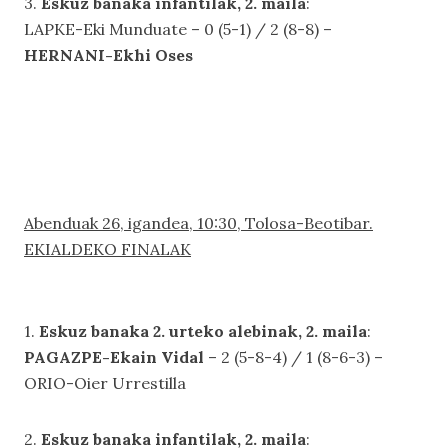
3.
Eskuz banaka infantilak, 2. maila
:
LAPKE-Eki Munduate – 0 (5-1) / 2 (8-8) –
HERNANI-Ekhi Oses
Abenduak 26, igandea, 10:30, Tolosa-Beotibar.
EKIALDEKO FINALAK
1.
Eskuz banaka 2. urteko alebinak, 2. maila
:
PAGAZPE-Ekain Vidal
– 2 (5-8-4) / 1 (8-6-3) –
ORIO-Oier Urrestilla
2.
Eskuz banaka infantilak, 2. maila
: