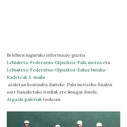
Bi lehien inguruko informazio guztia
Lehiaketa-Federatua-Gipuzkoa-Pala motza
eta
Lehiaketa-Federatua-Gipuzkoa-Eskuz binaka-
Kadeteak 3. maila
ataletan kontsulta daiteke. Pala motzeko finalen
sari-banaketako irudiak ere ikusgai daude,
Argazki galeriak
txokoan.