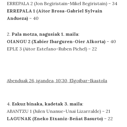
ERREPALA 2 (Jon Begiristain-Mikel Begiristain) – 34
ERREPALA 1 (Aitor Brosa-Gabriel Sylvain
Andueza)
– 40
2.
Pala motza, nagusiak 1. maila
:
OIANGU 2 (Xabier Ibarguren-Oier Alkorta)
– 40
EPLE 3 (Aitor Estefano-Ruben Pichel) – 22
Abenduak 26, igandea, 10:30, Elgoibar-Ikastola
4.
Eskuz binaka, kadetak 3. maila
:
ABANTZU 1 (Julen Unanue-Unai Lizarralde) – 21
LAGUNAK (Eneko Etxaniz-Beñat Basurto)
– 22