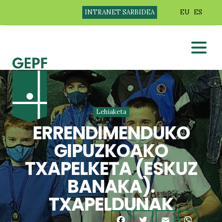
INTRANET SARBIDEA
EU
ES
Lehiaketa
ERRENDIMENDUKO
GIPUZKOAKO
TXAPELKETA (ESKUZ
BANAKA).
TXAPELDUNAK