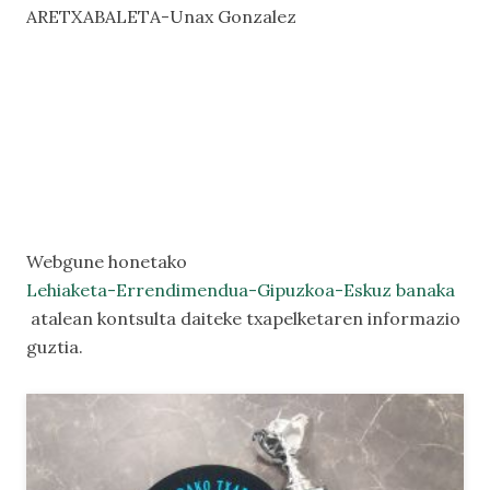
ARETXABALETA-Unax Gonzalez
Webgune honetako
Lehiaketa-Errendimendua-Gipuzkoa-Eskuz banaka
atalean kontsulta daiteke txapelketaren informazio
guztia.