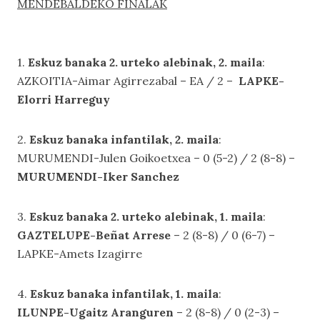
MENDEBALDEKO FINALAK
1.
Eskuz banaka 2. urteko alebinak, 2. maila
:
AZKOITIA-Aimar Agirrezabal – EA / 2 –
LAPKE-
Elorri Harreguy
2.
Eskuz banaka infantilak, 2. maila
:
MURUMENDI-Julen Goikoetxea – 0 (5-2) / 2 (8-8) –
MURUMENDI-Iker Sanchez
3.
Eskuz banaka 2. urteko alebinak, 1. maila
:
GAZTELUPE-Beñat Arrese
– 2 (8-8) / 0 (6-7) –
LAPKE-Amets Izagirre
4.
Eskuz banaka infantilak, 1. maila
:
ILUNPE-Ugaitz Aranguren
– 2 (8-8) / 0 (2-3) –