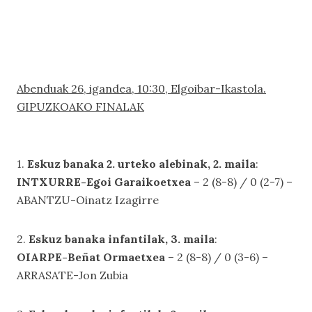
Abenduak 26, igandea, 10:30, Elgoibar-Ikastola.
GIPUZKOAKO FINALAK
1.
Eskuz banaka 2. urteko alebinak, 2. maila
:
INTXURRE-Egoi Garaikoetxea
– 2 (8-8) / 0 (2-7) –
ABANTZU-Oinatz Izagirre
2.
Eskuz banaka infantilak, 3. maila
:
OIARPE-Beñat Ormaetxea
– 2 (8-8) / 0 (3-6) –
ARRASATE-Jon Zubia