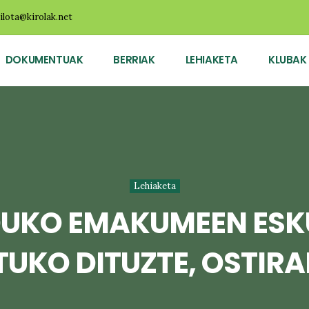
ilota@kirolak.net
DOKUMENTUAK
BERRIAK
LEHIAKETA
KLUBAK
Lehiaketa
UKO EMAKUMEEN ES
UKO DITUZTE, OSTIR