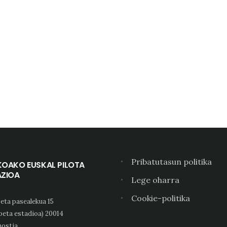
Pribatutasun politika
KOAKO EUSKAL PILOTA
AZIOA
Lege oharra
Cookie-politika
eta pasealekua 15
oeta estadioa) 20014
ostia