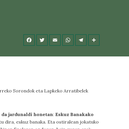
arreko Sorondok eta Lapkeko Arratibelek
o da jardunaldi honetan
:
Eskuz Banakako
iatu dira, eskuz banaka. Eta ostiralean jokatuko