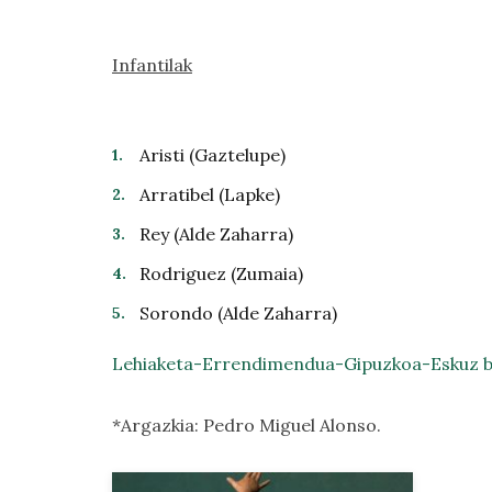
Infantilak
Aristi (Gaztelupe)
Arratibel (Lapke)
Rey (Alde Zaharra)
Rodriguez (Zumaia)
Sorondo (Alde Zaharra)
Lehiaketa-Errendimendua-Gipuzkoa-Eskuz 
*Argazkia: Pedro Miguel Alonso.