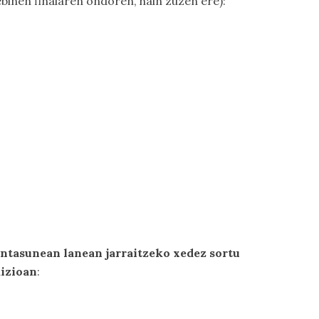
binen finalaren ondoren, hain zuzen ere):
ntasunean lanean jarraitzeko xedez sortu
dizioan
: