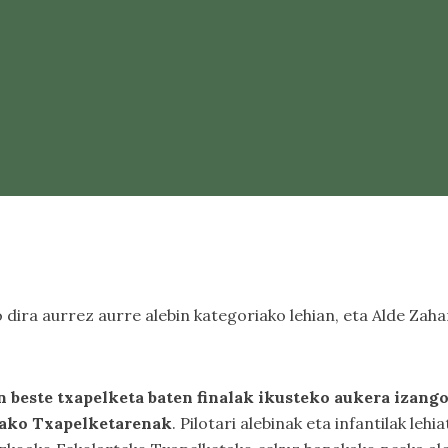
dira aurrez aurre alebin kategoriako lehian, eta Alde Zah
 beste txapelketa baten finalak ikusteko aukera izang
ko Txapelketarenak
. Pilotari alebinak eta infantilak leh