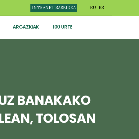
INTRANET SARBIDEA
EU
ES
ARGAZKIAK
100 URTE
KUZ BANAKAKO
ALEAN, TOLOSAN