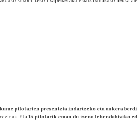
puzkoako Eskolarteko Txapelketako eskuz banakako neska ale
kume pilotarien presentzia indartzeko eta aukera berdi
erazioak. Eta
15 pilotarik eman du izena lehendabiziko e