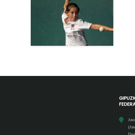
GIPUZ
FEDER
Ano
(An
Don