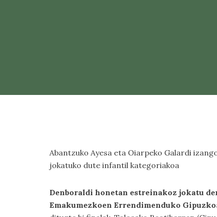
Abantzuko Ayesa eta Oiarpeko Galardi izango 
jokatuko dute infantil kategoriakoa
Denboraldi honetan estreinakoz jokatu den
Emakumezkoen Errendimenduko Gipuzkoa