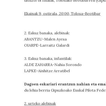
dituzte bi finalak, Tolosako Beotibarren (Gi
Ekainak 9, ostirala, 20:00, Tolosa-Beotibar
2. Eskuz banaka, alebinak:
ABANTZU-Malen Ayesa
OIARPE-Larraitz Galardi
3. Eskuz banaka, infantilak:
ALDE ZAHARRA-Nahia Sorondo
LAPKE-Ainhitze Arratibel
Dagoen eskariari erantzun nahian eta ema
du lehia berria Gipuzkoako Euskal Pilota Fed
2. urteko alebinak