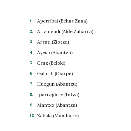
Aperribai (Behar Zana)
Arizmendi (Alde Zaharra)
Arruti (Ziotza)
Ayesa (Abantzu)
Cruz (Beloki)
Galardi (Oiarpe)
Huegun (Abantzu)
Iparragirre (Intza)
Mantxo (Abantzu)
Zabala (Mundarro)