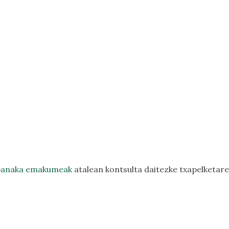
banaka emakumeak
atalean kontsulta daitezke txapelketar