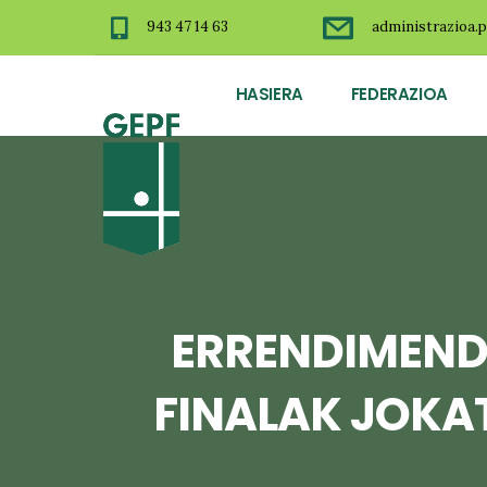
943 47 14 63
administrazioa.p
HASIERA
FEDERAZIOA
ERRENDIMEND
FINALAK JOKAT