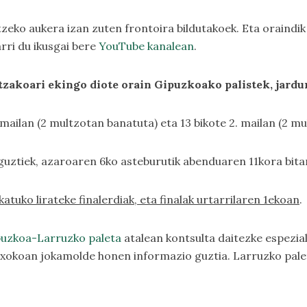
tzeko aukera izan zuten frontoira bildutakoek. Eta oraindik
arri du ikusgai bere
YouTube kanalean
.
tzakoari ekingo diote orain Gipuzkoako palistek, jardu
. mailan (2 multzotan banatuta) eta 13 bikote 2. mailan (2 mu
uztiek, azaroaren 6ko asteburutik abenduaren 11kora bitarte
tuko lirateke finalerdiak, eta finalak urtarrilaren 1ekoan
.
uzkoa-Larruzko paleta
atalean kontsulta daitezke espezia
xokoan jokamolde honen informazio guztia. Larruzko palet