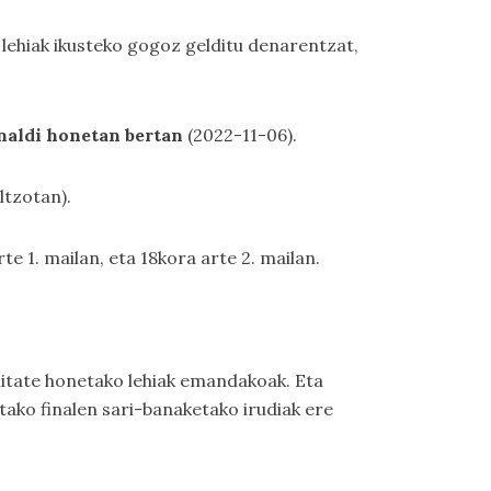
 lehiak ikusteko gogoz gelditu denarentzat,
naldi honetan bertan
(2022-11-06).
ltzotan).
 1. mailan, eta 18kora arte 2. mailan.
litate honetako lehiak emandakoak. Eta
ako finalen sari-banaketako irudiak ere