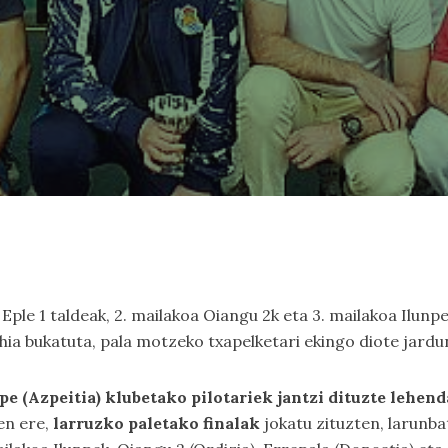
 Eple 1 taldeak, 2. mailakoa Oiangu 2k eta 3. mailakoa Ilun
ehia bukatuta, pala motzeko txapelketari ekingo diote jardu
unpe (Azpeitia) klubetako pilotariek jantzi dituzte leh
en ere,
larruzko paletako finalak
jokatu zituzten, larunbat