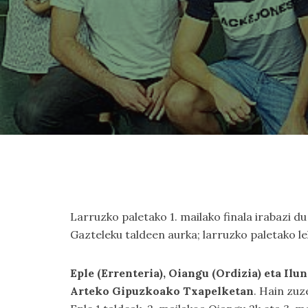
Larruzko paletako 1. mailako finala irabazi du
Gazteleku taldeen aurka; larruzko paletako l
Eple (Errenteria), Oiangu (Ordizia) eta Il
Arteko Gipuzkoako Txapelketan
. Hain zuz