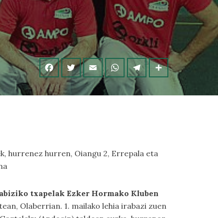
pek, hurrenez hurren, Oiangu 2, Errepala eta
na
endabiziko txapelak Ezker Hormako Kluben
ean, Olaberrian. 1. mailako lehia irabazi zuen