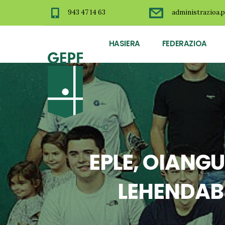
943 47 14 63
administrazioa.p
HASIERA
FEDERAZIOA
EPLE, OIANGU
LEHENDAB