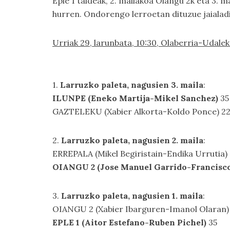
Eple 1 taldeak, 2. mailakoa Oiangu 2k eta 3. 
hurren. Ondorengo lerroetan dituzue jaiala
Urriak 29, larunbata, 10:30, Olaberria-Udale
1.
Larruzko paleta, nagusien 3. maila
:
ILUNPE (Eneko Martija-Mikel Sanchez)
35
GAZTELEKU (Xabier Alkorta-Koldo Ponce) 2
2.
Larruzko paleta, nagusien 2. maila
:
ERREPALA (Mikel Begiristain-Endika Urrutia)
OIANGU 2 (Jose Manuel Garrido-Francisc
3.
Larruzko paleta, nagusien 1. maila
:
OIANGU 2 (Xabier Ibarguren-Imanol Olaran)
EPLE 1 (Aitor Estefano-Ruben Pichel)
35