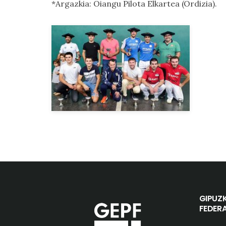
*Argazkia: Oiangu Pilota Elkartea (Ordizia).
GIPUZ
FEDER