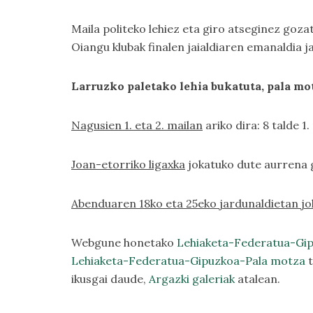
Maila politeko lehiez eta giro atseginez goza
Oiangu klubak finalen jaialdiaren emanaldia j
Larruzko paletako lehia bukatuta, pala mo
Nagusien 1. eta 2. mailan
ariko dira: 8 talde 1
Joan-etorriko ligaxka
jokatuko dute aurrena g
Abenduaren 18ko eta 25eko jardunaldietan joka
Webgune honetako
Lehiaketa-Federatua-Gip
Lehiaketa-Federatua-Gipuzkoa-Pala motza
t
ikusgai daude,
Argazki galeriak
atalean.