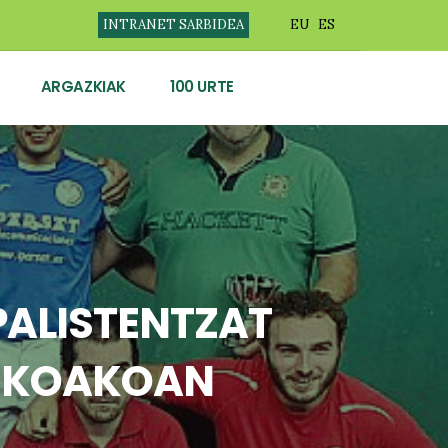
INTRANET SARBIDEA
EU
ES
ARGAZKIAK
100 URTE
 PALISTENTZAT
UZKOAKOAN