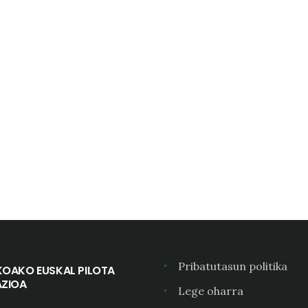
Pribatutasun politika
KOAKO EUSKAL PILOTA
AZIOA
Lege oharra