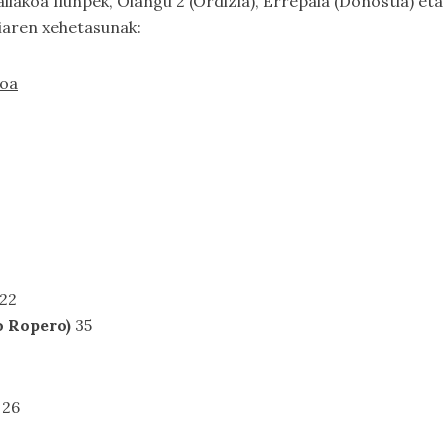
mailakoa Ilunpek, Oiangu 2 (Ordizia), Errepala (Donostia) et
diaren xehetasunak:
koa
2
 22
o Ropero)
35
 26