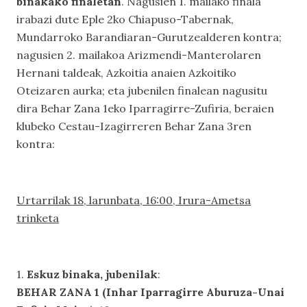
binakako finaletan
. Nagusien 1. mailako finala
irabazi dute Eple 2ko Chiapuso-Tabernak,
Mundarroko Barandiaran-Gurutzealderen kontra;
nagusien 2. mailakoa Arizmendi-Manterolaren
Hernani taldeak, Azkoitia anaien Azkoitiko
Oteizaren aurka; eta jubenilen finalean nagusitu
dira Behar Zana 1eko Iparragirre-Zufiria, beraien
klubeko Cestau-Izagirreren Behar Zana 3ren
kontra:
Urtarrilak 18, larunbata, 16:00, Irura-Ametsa
trinketa
1.
Eskuz binaka, jubenilak
:
BEHAR ZANA 1 (Inhar Iparragirre Aburuza-Unai