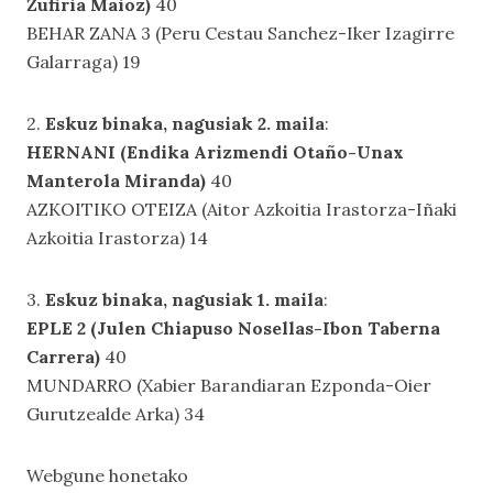
Zufiria Maioz)
40
BEHAR ZANA 3 (Peru Cestau Sanchez-Iker Izagirre
Galarraga) 19
2.
Eskuz binaka, nagusiak 2. maila
:
HERNANI (Endika Arizmendi Otaño-Unax
Manterola Miranda)
40
AZKOITIKO OTEIZA (Aitor Azkoitia Irastorza-Iñaki
Azkoitia Irastorza) 14
3.
Eskuz binaka, nagusiak 1. maila
:
EPLE 2 (Julen Chiapuso Nosellas-Ibon Taberna
Carrera)
40
MUNDARRO (Xabier Barandiaran Ezponda-Oier
Gurutzealde Arka) 34
Webgune honetako