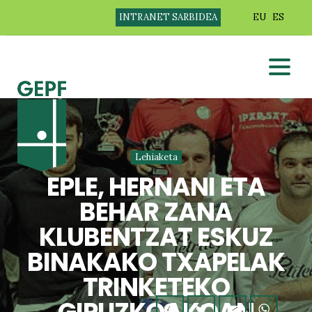
INTRANET SARBIDEA
EU
ES
Lehiaketa
EPLE, HERNANI ETA
BEHAR ZANA
KLUBENTZAT ESKUZ
BINAKAKO TXAPELAK
TRINKETEKO