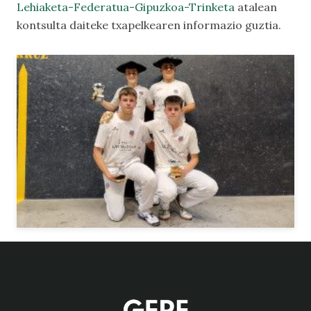
Lehiaketa-Federatua-Gipuzkoa-Trinketa
atalean
kontsulta daiteke txapelkearen informazio guztia.