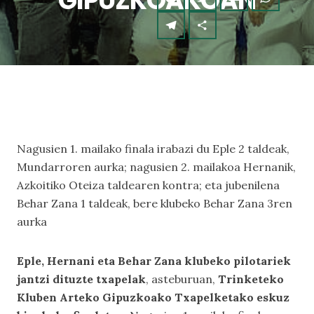
GIPUZKOAKOAN
Nagusien 1. mailako finala irabazi du Eple 2 taldeak,
Mundarroren aurka; nagusien 2. mailakoa Hernanik,
Azkoitiko Oteiza taldearen kontra; eta jubenilena
Behar Zana 1 taldeak, bere klubeko Behar Zana 3ren
aurka
Eple, Hernani eta Behar Zana klubeko pilotariek
jantzi dituzte txapelak
, asteburuan,
Trinketeko
Kluben Arteko Gipuzkoako Txapelketako eskuz