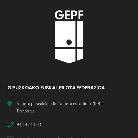
GIPUZKOAKO EUSKAL PILOTA FEDERAZIOA
Anoeta pasealekua 15 (Anoeta estadioa) 20014
Donostia
943 47 14 63