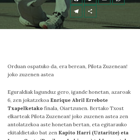
Orduan ospatuko da, era berean, Pilota Zuzenean!
joko zuzenen astea
Eguraldiak lagunduz gero, igande honetan, azaroak
6, zen jokatzekoa
Enrique Abril Errebote
Txapelketako
finala, Oiartzunen. Bertako Txost
elkarteak
Pilota Zuzenean!
joko zuzenen astea zen
antolatzekoa aste honetan bertan, eta egitarauko
ekitaldietako bat zen
Kapito Harri (Uztaritze) eta