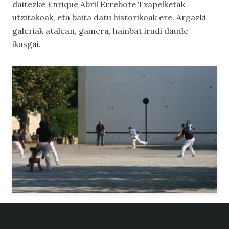
daitezke Enrique Abril Errebote Txapelketak
utzitakoak, eta baita datu historikoak ere.
Argazki
galeriak
atalean, gainera, hainbat irudi daude
ikusgai.