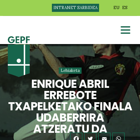
INTRANET SARBIDEA
EU
ES
Lehiaketa
ENRIQUE ABRIL
ERREBOTE
TXAPELKETAKO FINALA
UDABERRIRA
ATZERATU DA