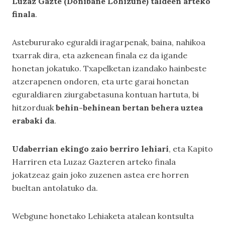
Luzaz Gazte (Donibane Lohizune) taldeen arteko
finala
.
Astebururako eguraldi iragarpenak, baina, nahikoa
txarrak dira, eta azkenean finala ez da igande
honetan jokatuko. Txapelketan izandako hainbeste
atzerapenen ondoren, eta urte garai honetan
eguraldiaren ziurgabetasuna kontuan hartuta, bi
hitzorduak
behin-behinean bertan behera uztea
erabaki da
.
Udaberrian ekingo zaio berriro lehiari
, eta Kapito
Harriren eta Luzaz Gazteren arteko finala
jokatzeaz gain joko zuzenen astea ere horren
bueltan antolatuko da.
Webgune honetako
Lehiaketa
atalean kontsulta