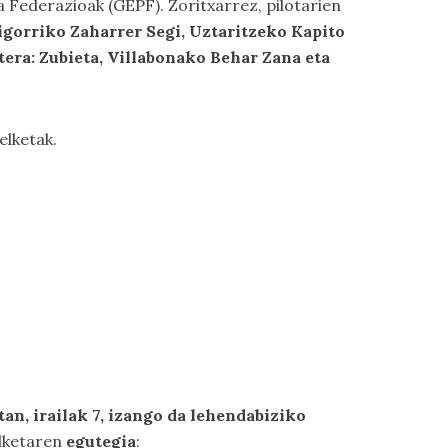
a Federazioak (GEPF). Zoritxarrez, pilotarien
igorriko Zaharrer Segi, Uztaritzeko Kapito
era: Zubieta, Villabonako Behar Zana eta
elketak.
an, irailak 7, izango da lehendabiziko
lketaren
egutegia
: