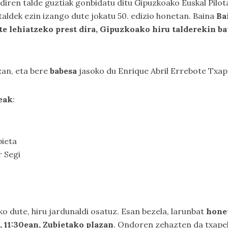
diren talde guztiak gonbidatu ditu Gipuzkoako Euskal Pilot
 taldek ezin izango dute jokatu 50. edizio honetan. Baina
Ba
 lehiatzeko prest dira, Gipuzkoako hiru talderekin bat
izan, eta bere
babesa
jasoko du Enrique Abril Errebote Txap
eak
:
bieta
r Segi
 dute, hiru jardunaldi osatuz. Esan bezela, larunbat
honet
, 11:30ean, Zubietako plazan
. Ondoren zehazten da txape