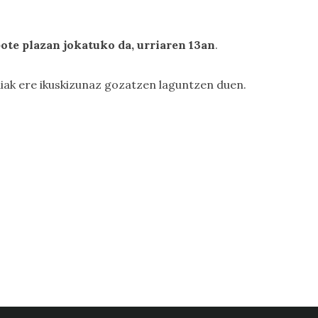
ote plazan jokatuko da, urriaren 13an
.
diak ere ikuskizunaz gozatzen laguntzen duen.