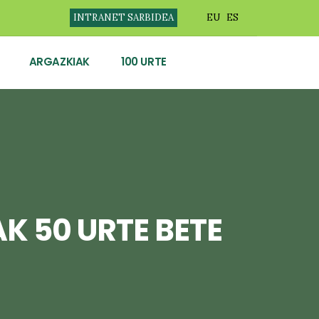
INTRANET SARBIDEA
EU
ES
ARGAZKIAK
100 URTE
K 50 URTE BETE