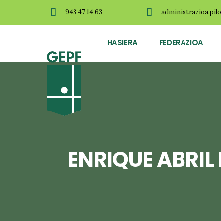
943 47 14 63
administrazioa.pil
HASIERA
FEDERAZIOA
ENRIQUE ABRIL