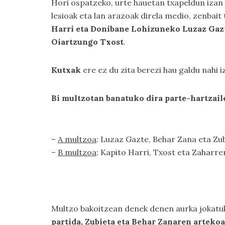
Hori ospatzeko, urte hauetan txapeldun izan 
lesioak eta lan arazoak direla medio, zenbait
Harri eta Donibane Lohizuneko Luzaz Gazte
Oiartzungo Txost
.
Kutxak
ere ez du zita berezi hau galdu nahi 
Bi multzotan banatuko dira parte-hartzail
–
A multzoa
: Luzaz Gazte, Behar Zana eta Zu
–
B multzoa
: Kapito Harri, Txost eta Zaharre
Multzo bakoitzean denek denen aurka jokatuko
partida, Zubieta eta Behar Zanaren artekoa