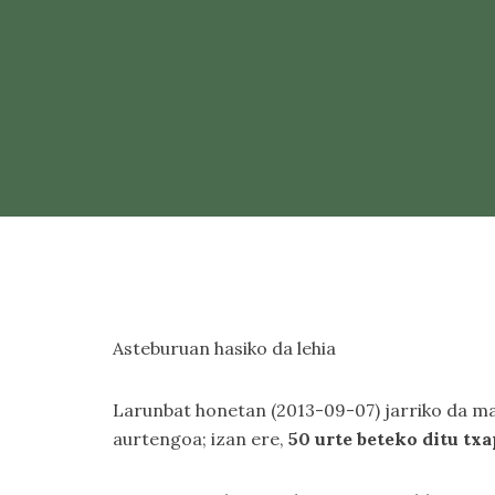
Asteburuan hasiko da lehia
Larunbat honetan (2013-09-07) jarriko da m
aurtengoa; izan ere,
50 urte beteko ditu tx