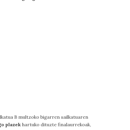
ilkatua B multzoko bigarren sailkatuaren
go plazek
hartuko dituzte finalaurrekoak,