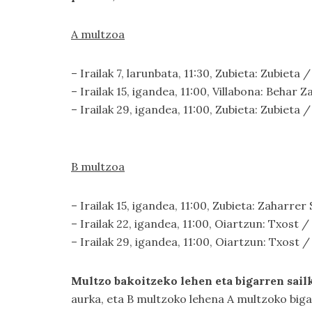
A multzoa
– Irailak 7, larunbata, 11:30, Zubieta: Zubieta
– Irailak 15, igandea, 11:00, Villabona: Behar
– Irailak 29, igandea, 11:00, Zubieta: Zubieta
B multzoa
– Irailak 15, igandea, 11:00, Zubieta: Zaharrer
– Irailak 22, igandea, 11:00, Oiartzun: Txost 
– Irailak 29, igandea, 11:00, Oiartzun: Txost 
Multzo bakoitzeko lehen eta bigarren sail
aurka, eta B multzoko lehena A multzoko big