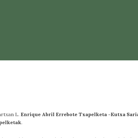
artxan L.
Enrique Abril Errebote Txapelketa -Kutxa Saria
apelketak
.