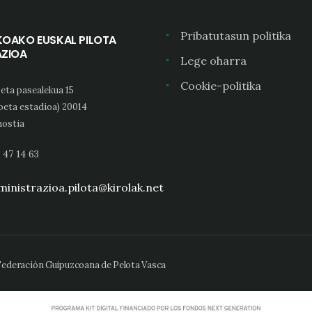
Pribatutasun politika
KOAKO EUSKAL PILOTA
AZIOA
Lege oharra
Cookie-politika
eta pasealekua 15
oeta estadioa) 20014
ostia
 47 14 63
inistrazioa.pilota@kirolak.net
 Federación Guipuzcoana de Pelota Vasca