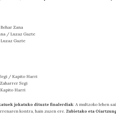
 / Behar Zana
 Zana / Luzaz Gazte
 / Luzaz Gazte
 Segi / Kapito Harri
/ Zaharrer Segi
/ Kapito Harri
katuek jokatuko dituzte finalerdiak
: A multzoko lehen sa
arrenaren kontra, hain zuzen ere.
Zubietako eta Oiartzun