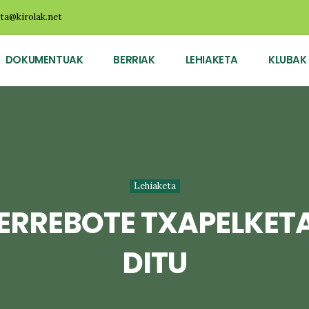
ota@kirolak.net
DOKUMENTUAK
BERRIAK
LEHIAKETA
KLUBAK
Lehiaketa
 ERREBOTE TXAPELKETA
DITU