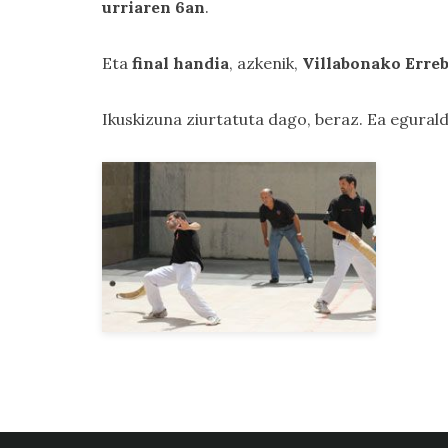
urriaren 6an
.
Eta
final handia
, azkenik,
Villabonako Erreb
Ikuskizuna ziurtatuta dago, beraz. Ea egural