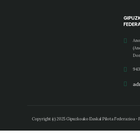
GIPUZ
FEDER
Ano
(An
Don
943
adm
Copyright (c) 2025 Gipuzkoako Euskal Pilota Federazioa -