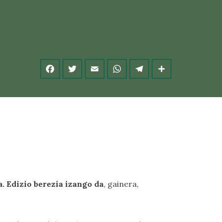
. Edizio berezia izango da
, gainera,