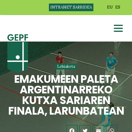
INTRANET SARBIDEA
EU
ES
Lehiaketa
EMAKUMEEN PALETA
ARGENTINARREKO
KUTXA SARIAREN
FINALA, LARUNBATEAN