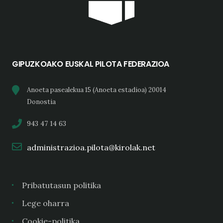
GIPUZKOAKO EUSKAL PILOTA FEDERAZIOA
Anoeta pasealekua 15 (Anoeta estadioa) 20014
Donostia
943 47 14 63
administrazioa.pilota@kirolak.net
Pribatutasun politika
Lege oharra
Cookie-politika