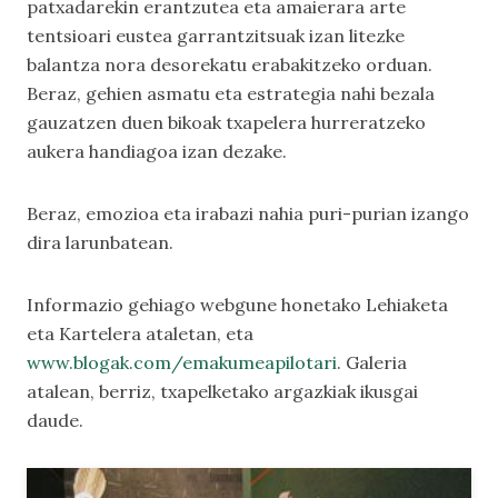
patxadarekin erantzutea eta amaierara arte
tentsioari eustea garrantzitsuak izan litezke
balantza nora desorekatu erabakitzeko orduan.
Beraz, gehien asmatu eta estrategia nahi bezala
gauzatzen duen bikoak txapelera hurreratzeko
aukera handiagoa izan dezake.
Beraz, emozioa eta irabazi nahia puri-purian izango
dira larunbatean.
Informazio gehiago webgune honetako
Lehiaketa
eta
Kartelera
ataletan, eta
www.blogak.com/emakumeapilotari
.
Galeria
atalean, berriz, txapelketako argazkiak ikusgai
daude.