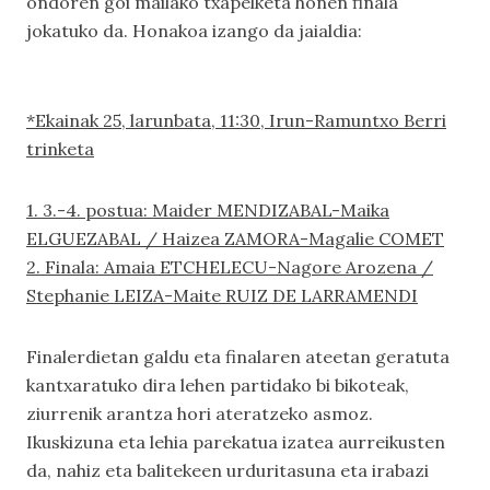
ondoren goi mailako txapelketa honen finala
jokatuko da. Honakoa izango da jaialdia:
*Ekainak 25, larunbata, 11:30, Irun-Ramuntxo Berri
trinketa
1. 3.-4. postua: Maider MENDIZABAL-Maika
ELGUEZABAL / Haizea ZAMORA-Magalie COMET
2. Finala: Amaia ETCHELECU-Nagore Arozena /
Stephanie LEIZA-Maite RUIZ DE LARRAMENDI
Finalerdietan galdu eta finalaren ateetan geratuta
kantxaratuko dira lehen partidako bi bikoteak,
ziurrenik arantza hori ateratzeko asmoz.
Ikuskizuna eta lehia parekatua izatea aurreikusten
da, nahiz eta balitekeen urduritasuna eta irabazi