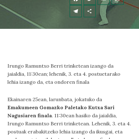
Irungo Ramuntxo Berri trinketean izango da
jaialdia, 11:30ean; lehenik, 3. eta 4. postuetarako
lehia izango da, eta ondoren finala
Ekainaren 25ean, larunbata, jokatuko da
Emakumeen Gomazko Paletako Kutxa Sari
Nagusiaren finala
. 11:30ean hasiko da jaialdia,
Irungo Ramuntxo Berri trinketean. Lehenik, 3. eta 4.
postuak erabakitzeko lehia izango da ikusgai, eta