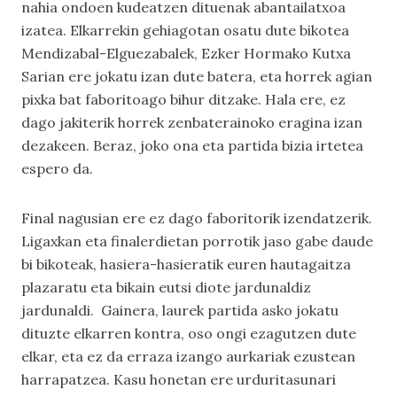
nahia ondoen kudeatzen dituenak abantailatxoa
izatea. Elkarrekin gehiagotan osatu dute bikotea
Mendizabal-Elguezabalek, Ezker Hormako Kutxa
Sarian ere jokatu izan dute batera, eta horrek agian
pixka bat faboritoago bihur ditzake. Hala ere, ez
dago jakiterik horrek zenbaterainoko eragina izan
dezakeen. Beraz, joko ona eta partida bizia irtetea
espero da.
Final nagusian ere ez dago faboritorik izendatzerik.
Ligaxkan eta finalerdietan porrotik jaso gabe daude
bi bikoteak, hasiera-hasieratik euren hautagaitza
plazaratu eta bikain eutsi diote jardunaldiz
jardunaldi. Gainera, laurek partida asko jokatu
dituzte elkarren kontra, oso ongi ezagutzen dute
elkar, eta ez da erraza izango aurkariak ezustean
harrapatzea. Kasu honetan ere urduritasunari