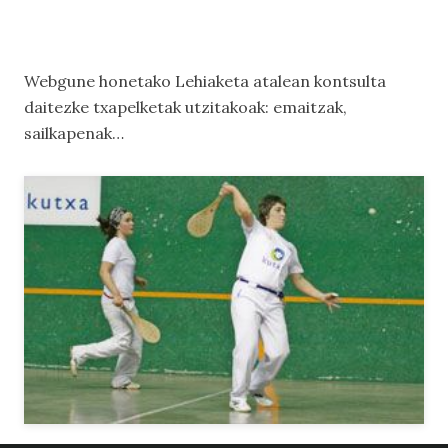
Webgune honetako
Lehiaketa
atalean kontsulta
daitezke txapelketak utzitakoak: emaitzak,
sailkapenak…