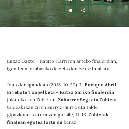
Luzaz Gazte – Kapito Harriren arteko finalerdian,
igandean, erabakiko da zein den beste finalista.
Joan den igandean (2013-10-20)
L. Enrique Abril
Errebote Txapelketa – Kutxa Sariko finalerdia
jokatuko zen Zubietan.
Zaharrer Segi eta Zubieta
taldeak izan ziren aurrez-aurre eta talde
gipuzkoarra atera zen garaile, 11-13.
Zubietak
finalean egotea lortu du
,beraz.