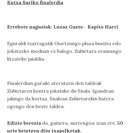
Kutxa Sariko finalerdia
Errebote nagusiak: Luzaz Gazte- Kapito Harri
Eguraldi txarragatik Oiartzungo plaza bustita edo
jokatzeko moduan ez balego, Zubietara eramango
litzateke jaialdia.
Finalerdian garaile ateratzen den taldeak
Zubietaren kontra jokatuko du finala. Igandean
jakingo da hortaz, finalean Zubietarekin batera
egongo den beste taldea.
Edizio berezia
da, gainera, aurtengoa; izan ere,
50
urte betetzen ditu txapelketak.