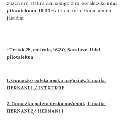
zuzen ere. Ostiralean
izango dira, Soraluzeko
udal
pilotalekuan, 1
6
:
3
0
etatik aurrera. Hona hemen
jaialdia:
*Urriak 25, ostirala, 16:30, Soraluze-Udal
pilotalekua
1. Gomazko paleta neska nagusiak, 2. maila:
HERNANI 1 / INTXURRE
2. Gomazko paleta neska nagusiak, 1. maila:
HERNANI 2/ HERNANI 1