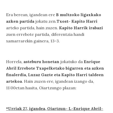
Era berean, igandean ere
B multzoko ligaxkako
azken partida
jokatu zen.
Txost- Kapito Harri
arteko partida, hain zuzen.
Kapito Harrik irabazi
zuen errebote partida, diferentzia handi
xamarrarekin gainera, 13-3.
Horrela,
asteburu honetan
jokatuko da
Enrique
Abril Errebote Txapelketako bigarren eta azken
finalerdia, Luzaz Gazte eta Kapito Harri taldeen
artekoa
. Hain zuzen ere, igandean izango da,
11:00etan hasita, Oiartzungo plazan:
*Urriak 27, igandea, Oiartzun- L-Enrique Abril-