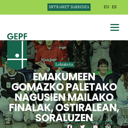
INTRANET SARBIDEA
EU
ES
Lehiaketa
EMAKUMEEN
GOMAZKO PALETAKO
NAGUSIEN MAILAKO
FINALAK, OSTIRALEAN,
SORALUZEN