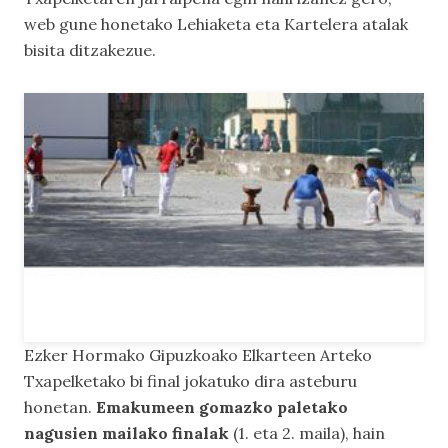
web gune honetako
Lehiaketa
eta
Kartelera
atalak
bisita ditzakezue.
Ezker Hormako Gipuzkoako Elkarteen Arteko
Txapelketako bi final jokatuko dira asteburu
honetan.
Emakumeen gomazko paletako
nagusien mailako finalak
(1. eta 2. maila), hain