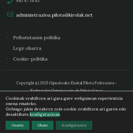
943 47 14 63
administrazioa.pilota@kirolak.net
Pribatutasun politika
Lege oharra
Cookie-politika
Copyright (c) 2025 Gipuzkoako Euskal Pilota Federazioa -
Federación Guipuzcoana de Pelota Vasca
Cookieak erabiltzen ari gara gure webgunean esperientzia
onena emateko.
Gehiago jakin dezakezu zein cookie erabiltzen ari garen edo
desaktibatu
konfigurazioan
.
Onartu
Ukatu
Konfigurazioa