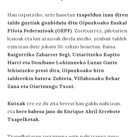
Hau ospatzeko, urte hauetan
txapeldun izan diren
talde guztiak gonbidatu ditu Gipuzkoako Euskal
Pilota Federazioak (GEPF)
. Zoritxarrez, pilotarien
lesioak eta lan arazoak direla medio, zenbait taldek
ezin izan dute jokatu 50. edizio honetan. Baina
Baigorriko Zaharrer Segi, Uztaritzeko Kapito
Harri eta Donibane Lohizuneko Luzaz Gazte
lehiatzeko prest dira, Gipuzkoako hiru
talderekin batera: Zubieta, Villabonako Behar
Zana eta Oiartzungo Txost.
Kutxak
ere ez du zita berezi hau galdu nahi izan,
eta
bere babesa jaso du Enrique Abril Errebote
Txapelketak.
Txapelketaren jarraipena egin nahi izanez gero,