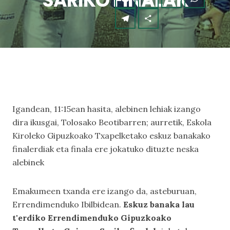
SARIKO FINALAK
Igandean, 11:15ean hasita, alebinen lehiak izango
dira ikusgai, Tolosako Beotibarren; aurretik, Eskola
Kiroleko Gipuzkoako Txapelketako eskuz banakako
finalerdiak eta finala ere jokatuko dituzte neska
alebinek
Emakumeen txanda ere izango da, asteburuan,
Errendimenduko Ibilbidean.
Eskuz banaka lau
t'erdiko Errendimenduko Gipuzkoako