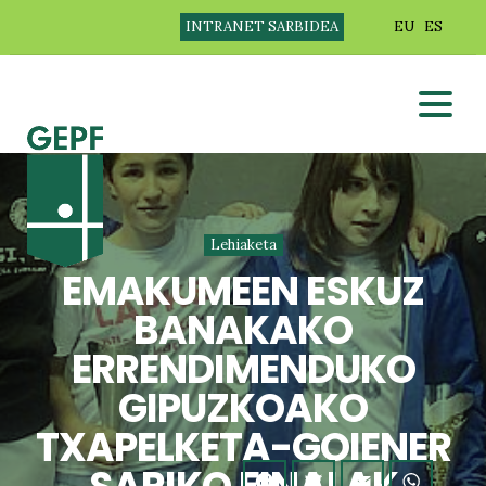
INTRANET SARBIDEA
EU
ES
Lehiaketa
EMAKUMEEN ESKUZ
BANAKAKO
ERRENDIMENDUKO
GIPUZKOAKO
TXAPELKETA-GOIENER