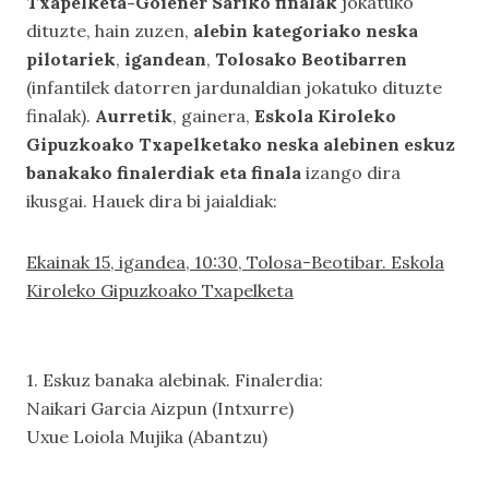
Txapelketa-Goiener Sariko finalak
jokatuko
dituzte, hain zuzen,
alebin kategoriako neska
pilotariek
,
igandean
,
Tolosako Beotibarren
(infantilek datorren jardunaldian jokatuko dituzte
finalak).
Aurretik
, gainera,
Eskola Kiroleko
Gipuzkoako Txapelketako neska alebinen eskuz
banakako finalerdiak eta finala
izango dira
ikusgai. Hauek dira bi jaialdiak:
Ekainak 15, igandea, 10:30, Tolosa-Beotibar. Eskola
Kiroleko Gipuzkoako Txapelketa
1. Eskuz banaka alebinak. Finalerdia:
Naikari Garcia Aizpun (Intxurre)
Uxue Loiola Mujika (Abantzu)