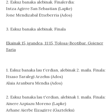
2. Eskuz banaka alebinak. Finalerdia:
Intza Agirre San Sebastian (Lapke)
Jone Mendizabal Etxeberria (Ados)
3. Eskuz banaka alebinak. Finala
Ekainak 15, igandea, 11:15, Tolosa-Beotibar. Goiener
Saria
1. Eskuz banaka lau t'erdian, alebinak 2. maila. Finala:
Itxaso Saralegi Arzelus (Ados)
Alaia Aranburu Mendia (Ados)
2. Eskuz banaka lau t'erdian, alebinak 1. maila. Finala:
Ainere Azpiazu Moreno (Lapke)
Arhane Aierbe Eizagirre (Gazteleku)