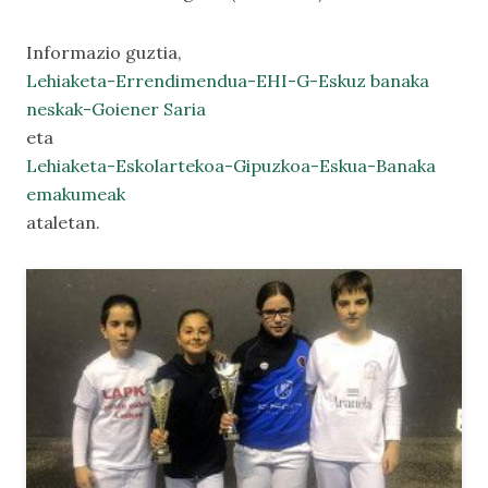
Informazio guztia,
Lehiaketa-Errendimendua-EHI-G-Eskuz banaka
neskak-Goiener Saria
eta
Lehiaketa-Eskolartekoa-Gipuzkoa-Eskua-Banaka
emakumeak
ataletan.