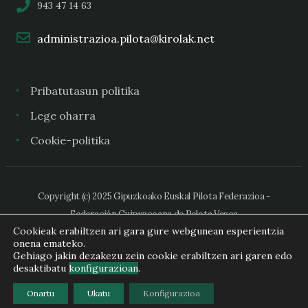
943 47 14 63
administrazioa.pilota@kirolak.net
Pribatutasun politika
Lege oharra
Cookie-politika
Copyright (c) 2025 Gipuzkoako Euskal Pilota Federazioa -
Federación Guipuzcoana de Pelota Vasca
Cookieak erabiltzen ari gara gure webgunean esperientzia
onena emateko.
Gehiago jakin dezakezu zein cookie erabiltzen ari garen edo
desaktibatu
konfigurazioan
.
Onartu
Ukatu
Konfigurazioa