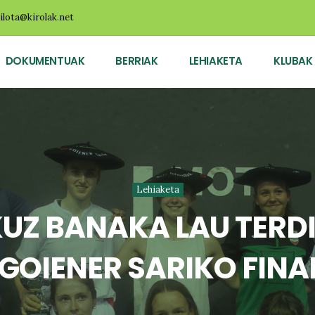
ilota@kirolak.net
DOKUMENTUAK
BERRIAK
LEHIAKETA
KLUBAK
Lehiaketa
UZ BANAKA LAU TERD
GOIENER SARIKO FINA