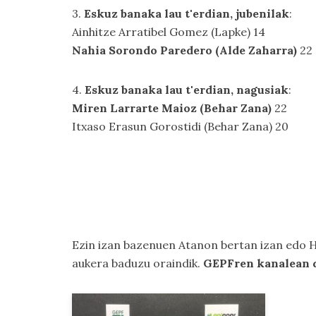
3.
Eskuz banaka lau t'erdian, jubenilak
:
Ainhitze Arratibel Gomez (Lapke) 14
Nahia Sorondo Paredero (Alde Zaharra)
22
4.
Eskuz banaka lau t'erdian, nagusiak
:
Miren Larrarte Maioz (Behar Zana)
22
Itxaso Erasun Gorostidi (Behar Zana) 20
Ezin izan bazenuen Atanon bertan izan edo H
aukera baduzu oraindik.
GEPFren kanalean d