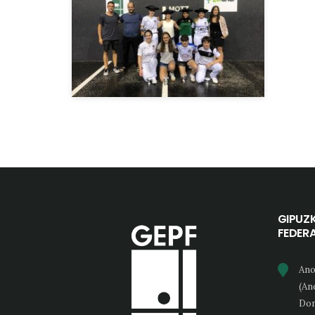
GIPUZ
FEDER
Ano
(An
Don