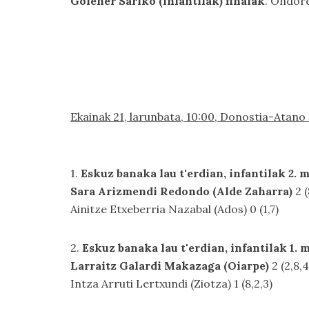
Goiener Sariko (infantilak) finalak
. Ondore
Ekainak 21, larunbata, 10:00, Donostia-Atano 
1.
Eskuz banaka lau t'erdian, infantilak 2. m
Sara Arizmendi Redondo (Alde Zaharra)
2 (
Ainitze Etxeberria Nazabal (Ados) 0 (1,7)
2.
Eskuz banaka lau t'erdian, infantilak 1. 
Larraitz Galardi Makazaga (Oiarpe)
2 (2,8,4
Intza Arruti Lertxundi (Ziotza) 1 (8,2,3)