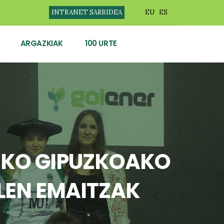
INTRANET SARBIDEA
EU
ES
ARGAZKIAK
100 URTE
IKO GIPUZKOAKO
LEN EMAITZAK