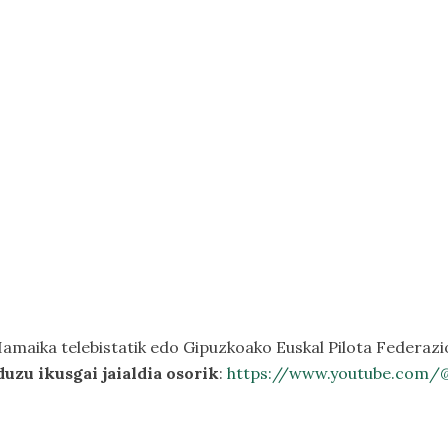
amaika telebistatik edo Gipuzkoako Euskal Pilota Federazi
uzu ikusgai jaialdia osorik
:
https://www.youtube.com/@