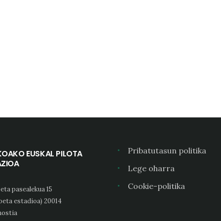
Pribatutasun politika
KOAKO EUSKAL PILOTA
AZIOA
Lege oharra
Cookie-politika
eta pasealekua 15
oeta estadioa) 20014
ostia