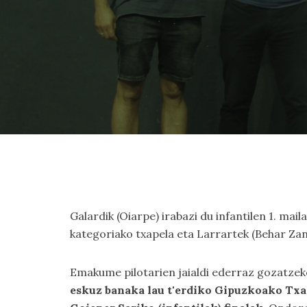
Galardik (Oiarpe) irabazi du infantilen 1. mai
kategoriako txapela eta Larrartek (Behar Za
Emakume pilotarien jaialdi ederraz gozatzeko
eskuz banaka lau t'erdiko Gipuzkoako Tx