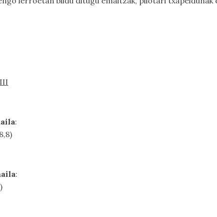
ngo lerroetan bildu ditugu emaitzak, pilotari txapeldunak
III
aila
:
8,8)
maila
:
)