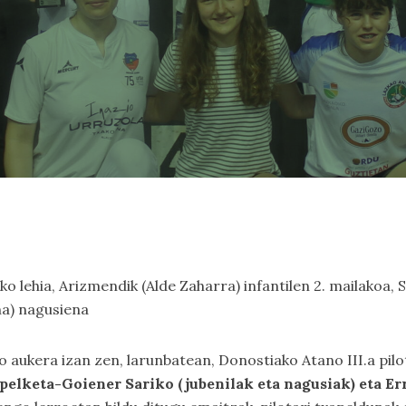
lako lehia, Arizmendik (Alde Zaharra) infantilen 2. mailakoa,
na) nagusiena
 aukera izan zen, larunbatean, Donostiako Atano III.a pilo
apelketa-Goiener Sariko (jubenilak eta nagusiak) eta