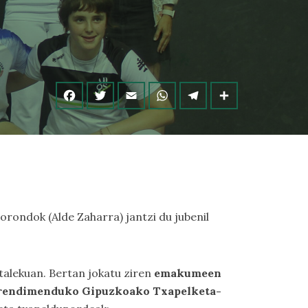
 Sorondok (Alde Zaharra) jantzi du jubenil
talekuan. Bertan jokatu ziren
emakumeen
 Errendimenduko Gipuzkoako Txapelketa-