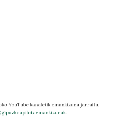
oko YouTube kanaletik emankizuna jarraitu,
gipuzkoapilotaemankizunak
.