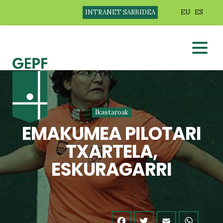
INTRANET SARBIDEA
EU
ES
Ikastaroak
EMAKUMEA PILOTARI
TXARTELA,
ESKURAGARRI