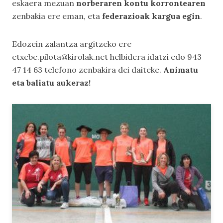
eskaera mezuan
norberaren kontu korrontearen
zenbakia ere eman, eta
federazioak kargua egin
.
Edozein zalantza argitzeko ere
etxebe.pilota@kirolak.net helbidera idatzi edo 943
47 14 63 telefono zenbakira dei daiteke.
Animatu
eta baliatu aukeraz!