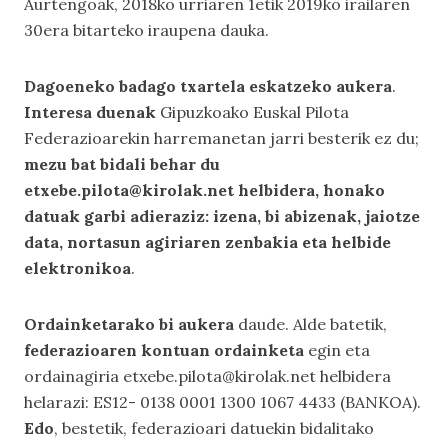
Aurtengoak, 2018ko urriaren 1etik 2019ko irailaren
30era bitarteko iraupena dauka.
Dagoeneko badago txartela eskatzeko aukera
.
Interesa duenak
Gipuzkoako Euskal Pilota
Federazioarekin harremanetan jarri besterik ez du;
mezu bat bidali behar du
etxebe.pilota@kirolak.net helbidera, honako
datuak garbi adieraziz: izena, bi abizenak, jaiotze
data, nortasun agiriaren zenbakia eta helbide
elektronikoa
.
Ordainketarako bi aukera
daude. Alde batetik,
federazioaren kontuan ordainketa
egin eta
ordainagiria etxebe.pilota@kirolak.net helbidera
helarazi: ES12- 0138 0001 1300 1067 4433 (BANKOA).
Edo
, bestetik, federazioari datuekin bidalitako