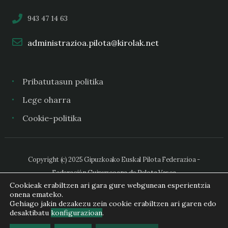
943 47 14 63
administrazioa.pilota@kirolak.net
Pribatutasun politika
Lege oharra
Cookie-politika
Copyright (c) 2025 Gipuzkoako Euskal Pilota Federazioa -
Federación Guipuzcoana de Pelota Vasca
Cookieak erabiltzen ari gara gure webgunean esperientzia
onena emateko.
Gehiago jakin dezakezu zein cookie erabiltzen ari garen edo
desaktibatu
konfigurazioan
.