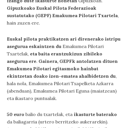
izango dute ikasturte honetan
Gipuzkoan.
Gipuzkoako Euskal Pilota Federazioak
sustatutako (GEPF) Emakumea Pilotari Txartela
,
hain zuzen ere.
Euskal pilota praktikatzen ari direnerako istripu
asegurua eskaintzen du
Emakumea Pilotari
Txartelak,
eta baita erantzukizun zibileko
asegurua ere
.
Gainera, GEPFk antolatzen dituen
Emakumea Pilotari egitasmoko hainbat
ekintzetan doako izen-ematea ahalbidetzen du
,
hala nola, Emakumea Pilotari Txapelketa Azkarra
(abenduan), Emakumea Pilotari Eguna (maiatzean)
eta ikastaro puntualak.
50 euro
balio du txartelak, eta
ikasturte baterako
da baliagarria (urtero berritzeko aukerarekin).