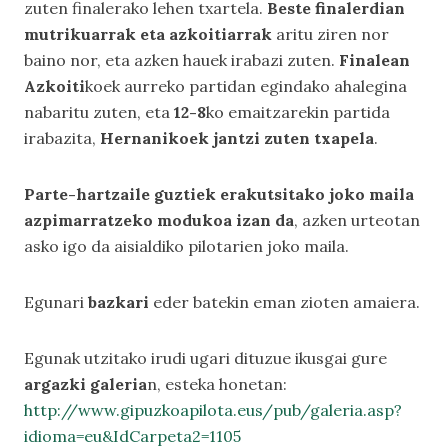
zuten finalerako lehen txartela.
Beste finalerdian
mutrikuarrak eta azkoitiarrak
aritu ziren nor
baino nor, eta azken hauek irabazi zuten.
Finalean
Azkoiti
koek
aurreko partidan egindako ahalegina
nabaritu zuten, eta
12-8
ko emaitzarekin partida
irabazita,
Hernanikoek jantzi zuten txapela
.
Parte-hartzaile guztiek erakutsitako joko maila
azpimarratzeko modukoa izan da
, azken urteotan
asko igo da aisialdiko pilotarien joko maila.
Egunari
bazkari
eder batekin eman zioten amaiera.
Egunak utzitako irudi ugari dituzue ikusgai gure
argazki galeria
n, esteka honetan:
http://www.gipuzkoapilota.eus/pub/galeria.asp?
idioma=eu&IdCarpeta2=1105