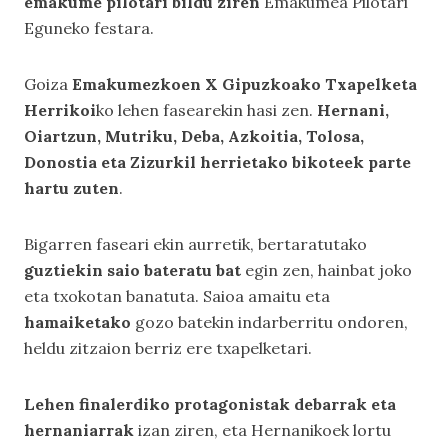
emakume pilotari bildu ziren
Emakumea Pilotari
Eguneko festara.
Goiza
Emakumezkoen X Gipuzkoako Txapelketa
Herrikoi
ko lehen fasearekin hasi zen.
Hernani,
Oiartzun, Mutriku, Deba, Azkoitia, Tolosa,
Donostia eta Zizurkil herrietako bikoteek parte
hartu zuten
.
Bigarren faseari ekin aurretik, bertaratutako
guztiekin saio bateratu bat
egin zen, hainbat joko
eta txokotan banatuta. Saioa amaitu eta
hamaiketako
gozo batekin indarberritu ondoren,
heldu zitzaion berriz ere txapelketari.
Lehen finalerdiko protagonistak debarrak eta
hernaniarrak
izan ziren, eta Hernanikoek lortu