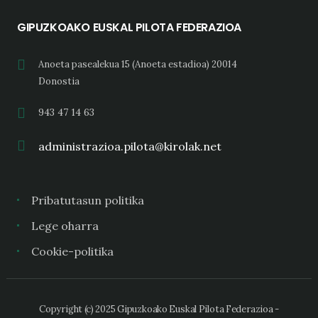
GIPUZKOAKO EUSKAL PILOTA FEDERAZIOA
Anoeta pasealekua 15 (Anoeta estadioa) 20014
Donostia
943 47 14 63
administrazioa.pilota@kirolak.net
Pribatutasun politika
Lege oharra
Cookie-politika
Copyright (c) 2025 Gipuzkoako Euskal Pilota Federazioa -