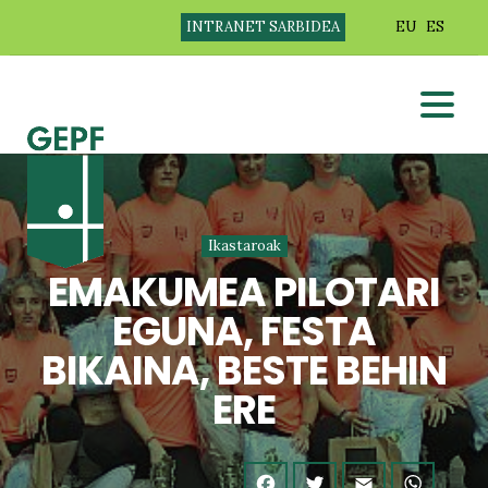
INTRANET SARBIDEA
EU
ES
Ikastaroak
EMAKUMEA PILOTARI
EGUNA, FESTA
BIKAINA, BESTE BEHIN
ERE