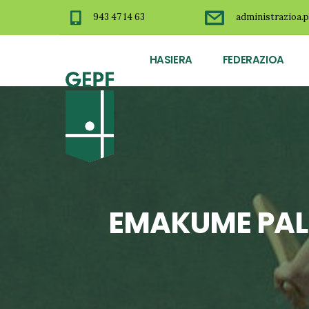
943 47 14 63
administrazioa.p
HASIERA
FEDERAZIOA
EMAKUME PALI