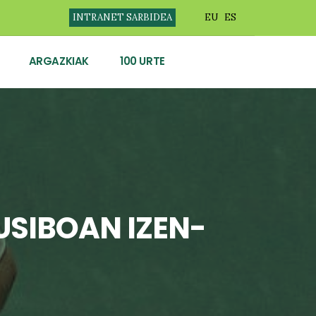
INTRANET SARBIDEA
EU
ES
ARGAZKIAK
100 URTE
USIBOAN IZEN-