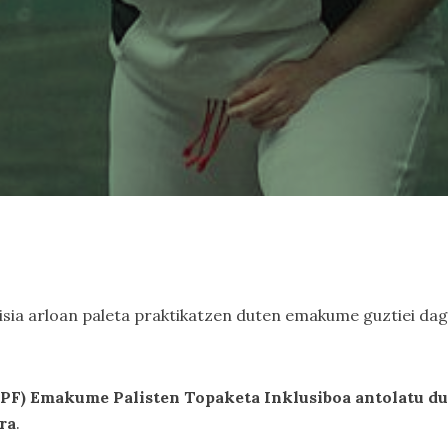
isia arloan paleta praktikatzen duten emakume guztiei da
PF) Emakume Palisten Topaketa Inklusiboa antolatu du 
ra
.