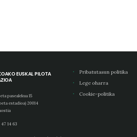
Pribatutasun politika
KOAKO EUSKAL PILOTA
AZIOA
Lege oharra
Cookie-politika
eta pasealekua 15
oeta estadioa) 20014
ostia
 47 14 63