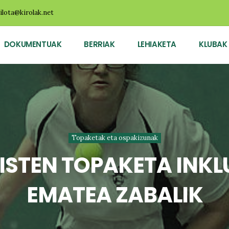
ilota@kirolak.net
DOKUMENTUAK
BERRIAK
LEHIAKETA
KLUBAK
Topaketak eta ospakizunak
STEN TOPAKETA INKL
EMATEA ZABALIK