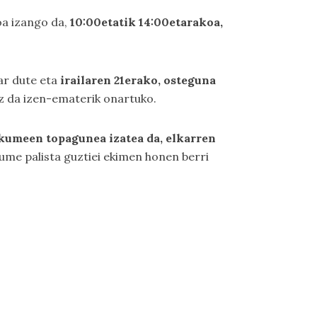
oa izango da,
10:00etatik 14:00etarakoa,
ar dute eta
irailaren 21erako, osteguna
ez da izen-ematerik onartuko.
makumeen topagunea izatea da, elkarren
me palista guztiei ekimen honen berri