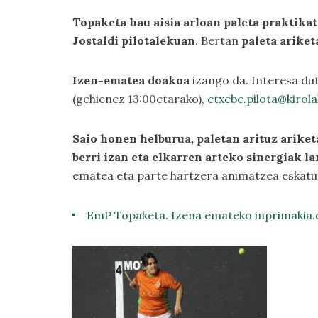
Topaketa hau aisia arloan paleta praktik
Jostaldi pilotalekuan
. Bertan
paleta ariket
Izen-ematea doakoa
izango da. Interesa dut
(gehienez 13:00etarako),
etxebe.pilota@kirola
Saio honen helburua, paletan arituz ariket
berri izan eta elkarren arteko sinergiak 
ematea eta parte hartzera animatzea eskatu 
EmP Topaketa. Izena emateko inprimakia.