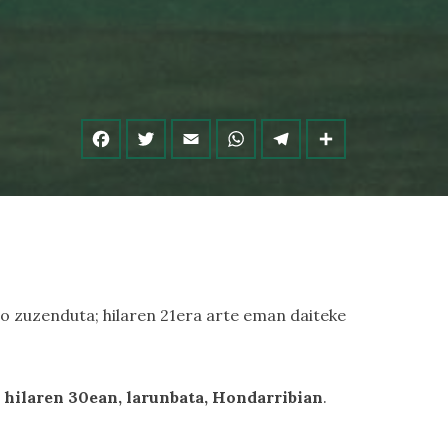
go zuzenduta; hilaren 21era arte eman daiteke
hilaren 30ean, larunbata, Hondarribian
.