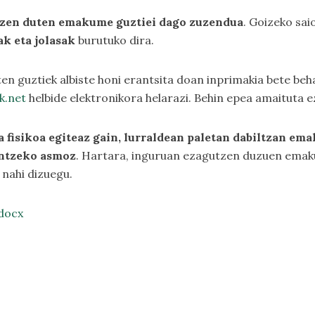
atzen duten emakume guztiei dago zuzendua
. Goizeko sai
ak eta jolasak
burutuko dira.
en guztiek albiste honi erantsita doan inprimakia bete beh
k.net
helbide elektronikora helarazi. Behin epea amaituta 
a fisikoa egiteaz gain, lurraldean paletan dabiltzan e
lantzeko asmoz
. Hartara, inguruan ezagutzen duzuen emaku
nahi dizuegu.
docx