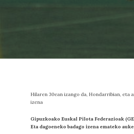
Hilaren 30ean izango da, Hondarribian, eta a
izena
Gipuzkoako Euskal Pilota Federazioak (GE
Eta dagoeneko badago izena emateko auke