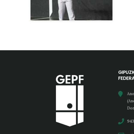
GIPUZ
FEDER
Ano
(An
Don
943