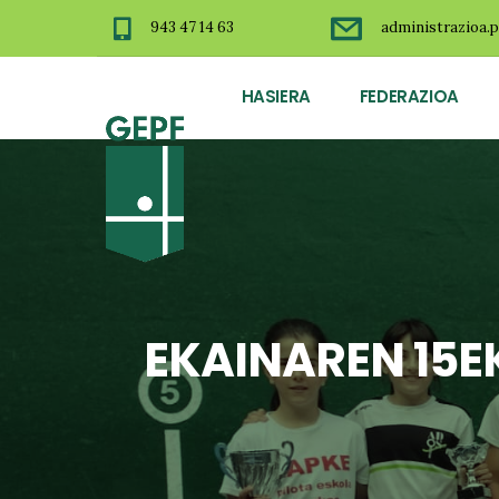
943 47 14 63
administrazioa.p
HASIERA
FEDERAZIOA
EKAINAREN 15E