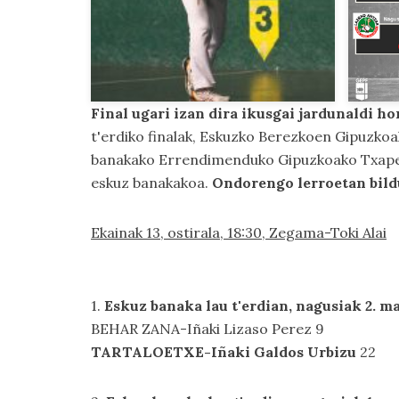
Final ugari izan dira ikusgai jardunaldi h
t'erdiko finalak, Eskuzko Berezkoen Gipuzk
banakako Errendimenduko Gipuzkoako Txapelk
eskuz banakakoa.
Ondorengo lerroetan bild
Ekainak 13, ostirala, 18:30, Zegama-Toki Alai
1.
Eskuz banaka lau t'erdian, nagusiak 2. ma
BEHAR ZANA-Iñaki Lizaso Perez 9
TARTALOETXE-Iñaki Galdos Urbizu
22