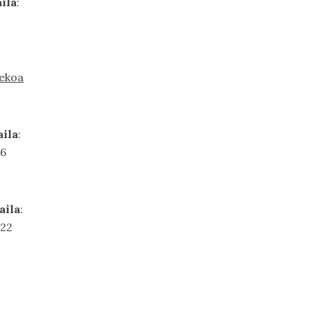
ila
:
lekoa
aila
:
6
aila
:
22