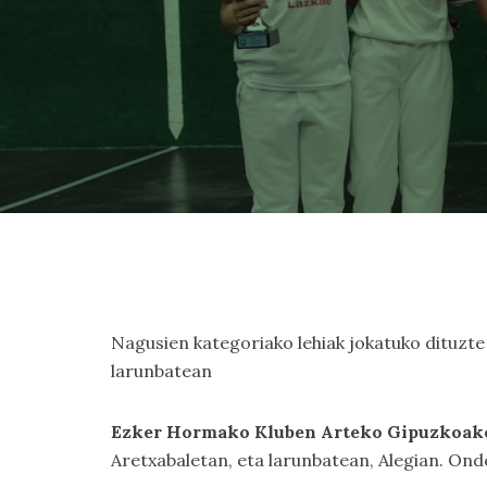
Nagusien kategoriako lehiak jokatuko dituzte 
larunbatean
Ezker Hormako Kluben Arteko Gipuzkoak
Aretxabaletan, eta larunbatean, Alegian. On