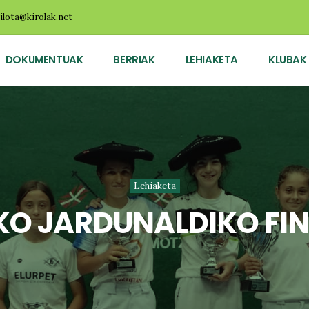
ilota@kirolak.net
DOKUMENTUAK
BERRIAK
LEHIAKETA
KLUBAK
Lehiaketa
KO JARDUNALDIKO FI