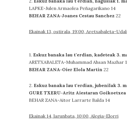
2.
Eskuz banaka lau t'erdian, nagusiak 1. ma
LAPKE-Julen Armaolea Peñagarikano 14
BEHAR ZANA-Joanes Cestau Sanchez
22
Ekainak 13, ostirala, 19:00, Aretxabaleta-Uda
1.
Eskuz banaka lau t'erdian, kadeteak 3. m
ARETXABALETA-Muhammad Ahsan Mazhar 1
BEHAR ZANA-Oier Elola Martin
22
2.
Eskuz banaka lau t'erdian, jubenilak 3. m
GURE TXERU-Aritz Aiestaran Goikoetxea
BEHAR ZANA-Aitor Larrarte Balda 14
Ekainak 14, larunbata, 10:00, Alegia-Elorri