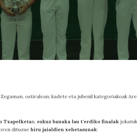
Zegaman, ostiralean; kadete eta jubenil kategoriakoak Aretx
o Txapelketa
n,
eskuz banaka lau t'erdiko finalak
jokatuk
doren dituzue
hiru jaialdien xehetasunak
: