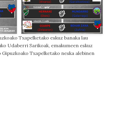
uzkoako Txapelketako eskuz banaka lau
duko Udaberri Sarikoak, emakumeen eskuz
 Gipuzkoako Txapelketako neska alebinen