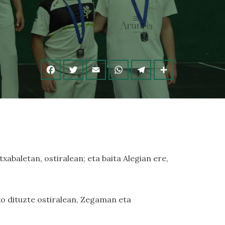
abaletan, ostiralean; eta baita Alegian ere,
o dituzte ostiralean, Zegaman eta