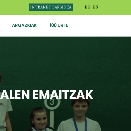
INTRANET SARBIDEA
EU
ES
ARGAZKIAK
100 URTE
NALEN EMAITZAK