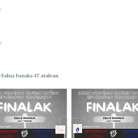
:
:
-Eskuz banaka
4T
atalean.