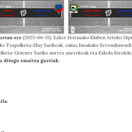
onetan ere
(2025-06-15): Ezker Hormako Kluben Arteko Gip
oako Txapelketa-Elay Sarikoak, eskuz binakako Errendimen
eta-Goiener Sariko aurrez aurrekoak eta Eskola Kiroleko
u ditugu emaitza guztiak
:
ila
: