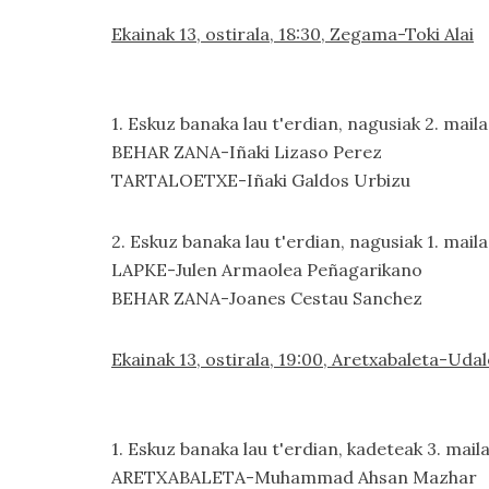
Ekainak 13, ostirala, 18:30, Zegama-Toki Alai
1. Eskuz banaka lau t'erdian, nagusiak 2. maila
BEHAR ZANA-Iñaki Lizaso Perez
TARTALOETXE-Iñaki Galdos Urbizu
2. Eskuz banaka lau t'erdian, nagusiak 1. maila
LAPKE-Julen Armaolea Peñagarikano
BEHAR ZANA-Joanes Cestau Sanchez
Ekainak 13, ostirala, 19:00, Aretxabaleta-Uda
1. Eskuz banaka lau t'erdian, kadeteak 3. maila
ARETXABALETA-Muhammad Ahsan Mazhar