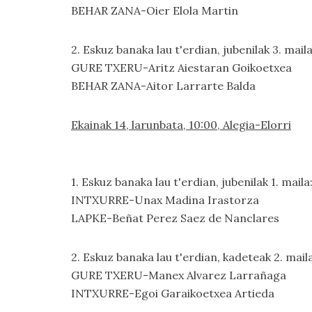
BEHAR ZANA-Oier Elola Martin
2. Eskuz banaka lau t'erdian, jubenilak 3. maila
GURE TXERU-Aritz Aiestaran Goikoetxea
BEHAR ZANA-Aitor Larrarte Balda
Ekainak 14, larunbata, 10:00, Alegia-Elorri
1. Eskuz banaka lau t'erdian, jubenilak 1. maila
INTXURRE-Unax Madina Irastorza
LAPKE-Beñat Perez Saez de Nanclares
2. Eskuz banaka lau t'erdian, kadeteak 2. maila
GURE TXERU-Manex Alvarez Larrañaga
INTXURRE-Egoi Garaikoetxea Artieda