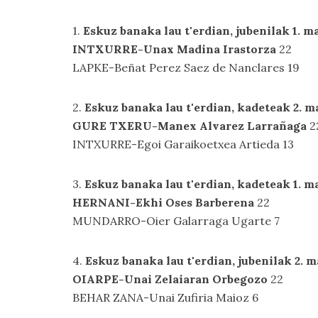
1.
Eskuz banaka lau t'erdian, jubenilak 1. m
INTXURRE-Unax Madina Irastorza
22
LAPKE-Beñat Perez Saez de Nanclares 19
2.
Eskuz banaka lau t'erdian, kadeteak 2. m
GURE TXERU-Manex Alvarez Larrañaga
2
INTXURRE-Egoi Garaikoetxea Artieda 13
3.
Eskuz banaka lau t'erdian, kadeteak 1. m
HERNANI-Ekhi Oses Barberena
22
MUNDARRO-Oier Galarraga Ugarte 7
4.
Eskuz banaka lau t'erdian, jubenilak 2. m
OIARPE-Unai Zelaiaran Orbegozo
22
BEHAR ZANA-Unai Zufiria Maioz 6