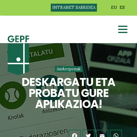
INTRANET SARBIDEA
EU
ES
Aurkezpenak
DESKARGATU ETA
PROBATU GURE
APLIKAZIOA!