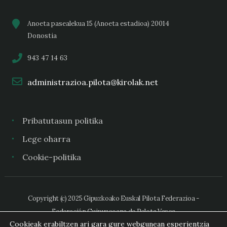
Anoeta pasealekua 15 (Anoeta estadioa) 20014
Donostia
943 47 14 63
administrazioa.pilota@kirolak.net
Pribatutasun politika
Lege oharra
Cookie-politika
Copyright (c) 2025 Gipuzkoako Euskal Pilota Federazioa -
Federación Guipuzcoana de Pelota Vasca
Cookieak erabiltzen ari gara gure webgunean esperientzia