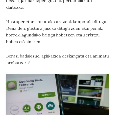
bezala, jakinarazpen guztiak pertsonalizatu
daitezke.
Hastapenetan sortutako arazoak konpondu ditugu.
Dena den, gustura jasoko ditugu zuen ekarpenak,
horrek lagunduko baitigu hobetzen eta zerbitzu
hobea eskaintzen.
Beraz, badakizue, aplikazioa deskargatu eta animatu
probatzera!