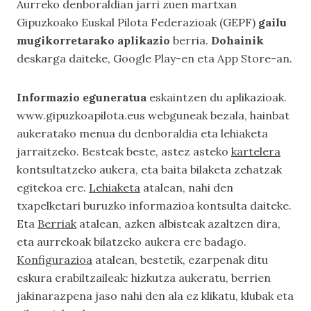
Aurreko denboraldian jarri zuen martxan
Gipuzkoako Euskal Pilota Federazioak (GEPF)
gailu
mugikorretarako aplikazio
berria.
Dohainik
deskarga daiteke, Google Play-en eta App Store-an.
Informazio eguneratua
eskaintzen du aplikazioak.
www.gipuzkoapilota.eus webguneak bezala, hainbat
aukeratako menua du denboraldia eta lehiaketa
jarraitzeko. Besteak beste, astez asteko
kartelera
kontsultatzeko aukera, eta baita bilaketa zehatzak
egitekoa ere.
Lehiaketa
atalean, nahi den
txapelketari buruzko informazioa kontsulta daiteke.
Eta
Berriak
atalean, azken albisteak azaltzen dira,
eta aurrekoak bilatzeko aukera ere badago.
Konfigurazioa
atalean, bestetik, ezarpenak ditu
eskura erabiltzaileak: hizkutza aukeratu, berrien
jakinarazpena jaso nahi den ala ez klikatu, klubak eta