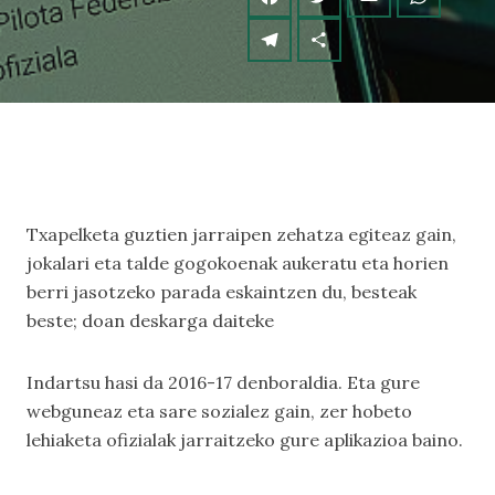
Txapelketa guztien jarraipen zehatza egiteaz gain,
jokalari eta talde gogokoenak aukeratu eta horien
berri jasotzeko parada eskaintzen du, besteak
beste; doan deskarga daiteke
Indartsu hasi da 2016-17 denboraldia. Eta gure
webguneaz eta sare sozialez gain, zer hobeto
lehiaketa ofizialak jarraitzeko gure aplikazioa baino.