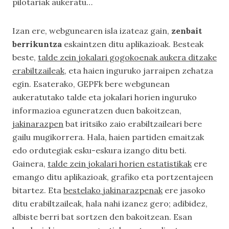
pilotariak aukeratu…
Izan ere, webgunearen isla izateaz gain,
zenbait
berrikuntza
eskaintzen ditu aplikazioak. Besteak
beste,
talde zein jokalari gogokoenak aukera ditzake
erabiltzaileak
, eta haien inguruko jarraipen zehatza
egin. Esaterako, GEPFk bere webgunean
aukeratutako talde eta jokalari horien inguruko
informazioa eguneratzen duen bakoitzean,
jakinarazpen
bat iritsiko zaio erabiltzaileari bere
gailu mugikorrera. Hala, haien partiden emaitzak
edo ordutegiak esku-eskura izango ditu beti.
Gainera,
talde zein jokalari horien estatistikak
ere
emango ditu aplikazioak, grafiko eta portzentajeen
bitartez. Eta
bestelako jakinarazpenak
ere jasoko
ditu erabiltzaileak, hala nahi izanez gero; adibidez,
albiste berri bat sortzen den bakoitzean. Esan